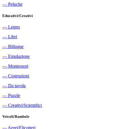
―
Peluche
Educativi/Creativi
―
Legno
―
Libri
―
Bilingue
―
Emulazione
―
Montessori
―
Costruzioni
―
Da tavola
―
Puzzle
―
Creativi/Scientifici
Veicoli/Bambole
―
Aerei/Elicotteri