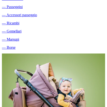
―
Passeggini
―
Accessori passeggio
―
Ricambi
―
Gemellari
―
Marsupi
―
Borse