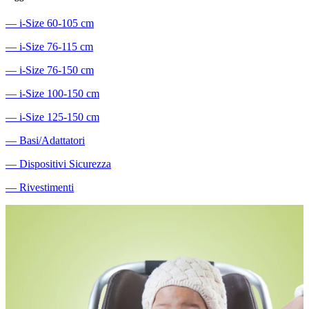
―
i-Size 60-105 cm
―
i-Size 76-115 cm
―
i-Size 76-150 cm
―
i-Size 100-150 cm
―
i-Size 125-150 cm
―
Basi/Adattatori
―
Dispositivi Sicurezza
―
Rivestimenti