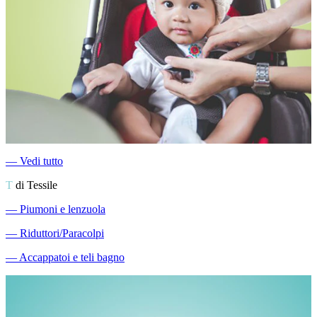
―
Vedi tutto
T
di Tessile
―
Piumoni e lenzuola
―
Riduttori/Paracolpi
―
Accappatoi e teli bagno