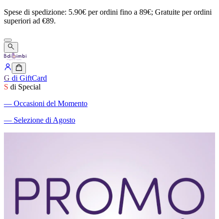
Spese
di
spedizione:
5.90€
per
ordini
fino
a
89€;
Gratuite
per
ordini
superiori
ad
€89.
G
di GiftCard
S
di Special
―
Occasioni del Momento
―
Selezione di Agosto