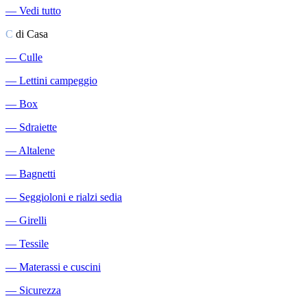
―
Vedi tutto
C
di Casa
―
Culle
―
Lettini campeggio
―
Box
―
Sdraiette
―
Altalene
―
Bagnetti
―
Seggioloni e rialzi sedia
―
Girelli
―
Tessile
―
Materassi e cuscini
―
Sicurezza