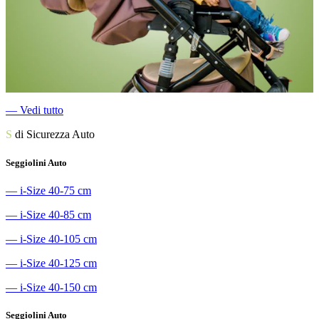
―
Vedi tutto
S
di Sicurezza Auto
Seggiolini Auto
―
i-Size 40-75 cm
―
i-Size 40-85 cm
―
i-Size 40-105 cm
―
i-Size 40-125 cm
―
i-Size 40-150 cm
Seggiolini Auto