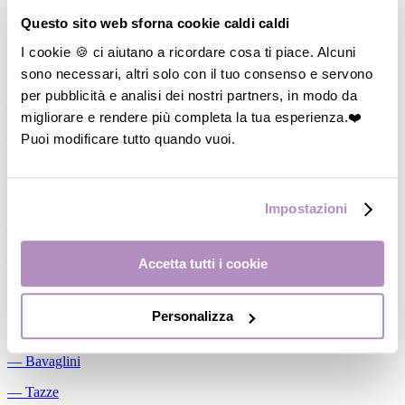
Allattamento
Questo sito web sforna cookie caldi caldi
―
Cuscini allattamento
I cookie 🍪 ci aiutano a ricordare cosa ti piace. Alcuni
sono necessari, altri solo con il tuo consenso e servono
―
Biberon
per pubblicità e analisi dei nostri partners, in modo da
―
Tettarelle
migliorare e rendere più completa la tua esperienza.❤️
―
Succhietti
Puoi modificare tutto quando vuoi.
―
Portasucchietti/Clip/Catenelle
―
Tiralatte Manuali
Impostazioni
―
Dosalatte
―
Conservalatte Materno
Accetta tutti i cookie
―
Massaggiagengive
Personalizza
Pappa
―
Bavaglini
―
Tazze