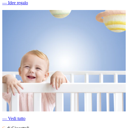
―
Idee regalo
―
Vedi tutto