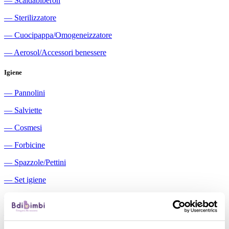
―
Scaldabiberon
―
Sterilizzatore
―
Cuocipappa/Omogeneizzatore
―
Aerosol/Accessori benessere
Igiene
―
Pannolini
―
Salviette
―
Cosmesi
―
Forbicine
―
Spazzole/Pettini
―
Set igiene
―
Igiene orale
―
Aspiratori nasali manuali