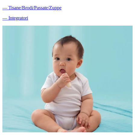
―
Tisane/Brodi/Passate/Zuppe
―
Integratori