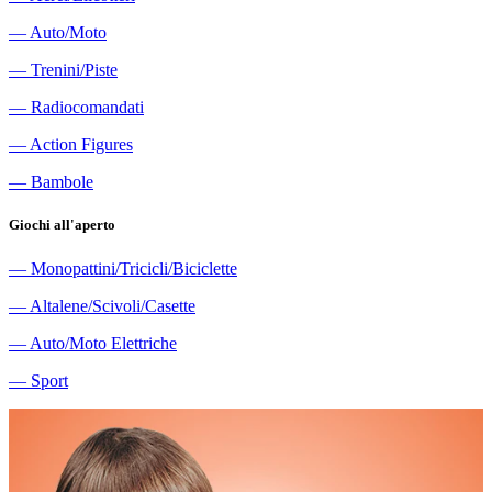
―
Auto/Moto
―
Trenini/Piste
―
Radiocomandati
―
Action Figures
―
Bambole
Giochi all'aperto
―
Monopattini/Tricicli/Biciclette
―
Altalene/Scivoli/Casette
―
Auto/Moto Elettriche
―
Sport