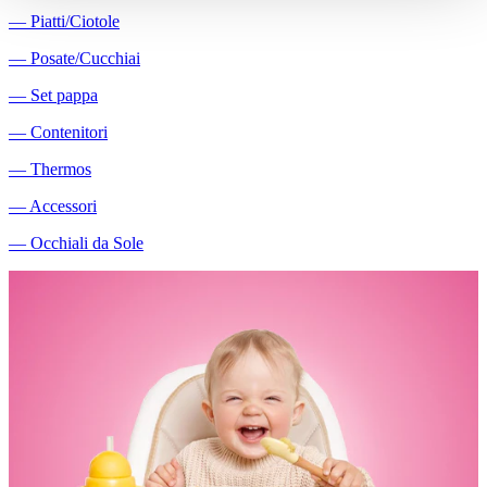
―
Piatti/Ciotole
―
Posate/Cucchiai
―
Set pappa
―
Contenitori
―
Thermos
―
Accessori
―
Occhiali da Sole