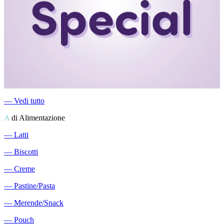
―
Vedi tutto
A
di Alimentazione
―
Latti
―
Biscotti
―
Creme
―
Pastine/Pasta
―
Merende/Snack
―
Pouch