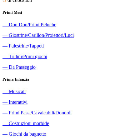
G
di Giocattoli
Primi Mesi
―
Dou Dou/Primi Peluche
―
Giostrine/Carillon/Proiettori/Luci
―
Palestrine/Tappeti
―
Trillini/Primi giochi
―
Da Passeggio
Prima Infanzia
―
Musicali
―
Interattivi
―
Primi Passi/Cavalcabili/Dondoli
―
Costruzioni morbide
―
Giochi da bagnetto