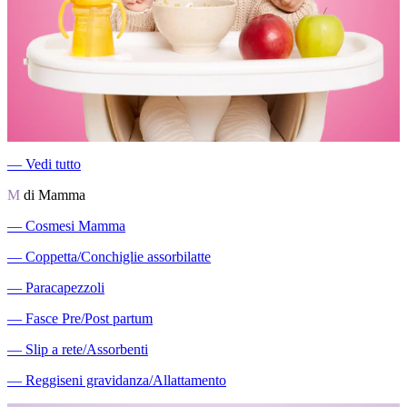
―
Vedi tutto
M
di Mamma
―
Cosmesi Mamma
―
Coppetta/Conchiglie assorbilatte
―
Paracapezzoli
―
Fasce Pre/Post partum
―
Slip a rete/Assorbenti
―
Reggiseni gravidanza/Allattamento