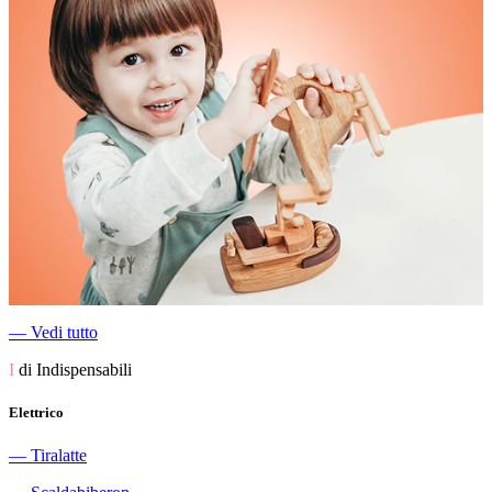
―
Vedi tutto
I
di Indispensabili
Elettrico
―
Tiralatte