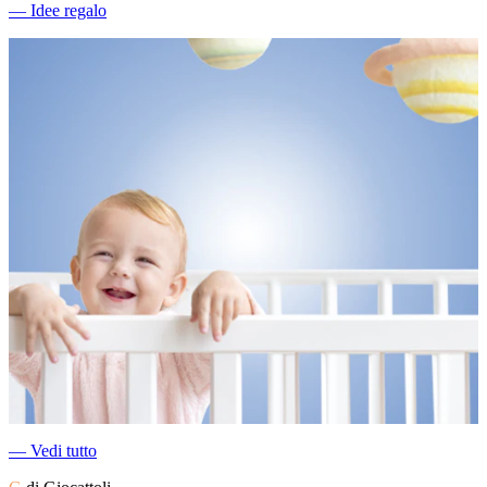
―
Idee regalo
―
Vedi tutto