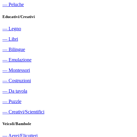
―
Peluche
Educativi/Creativi
―
Legno
―
Libri
―
Bilingue
―
Emulazione
―
Montessori
―
Costruzioni
―
Da tavola
―
Puzzle
―
Creativi/Scientifici
Veicoli/Bambole
―
Aerei/Elicotteri