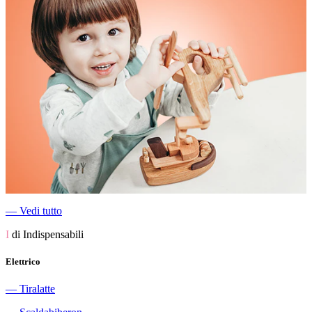
―
Vedi tutto
I
di Indispensabili
Elettrico
―
Tiralatte