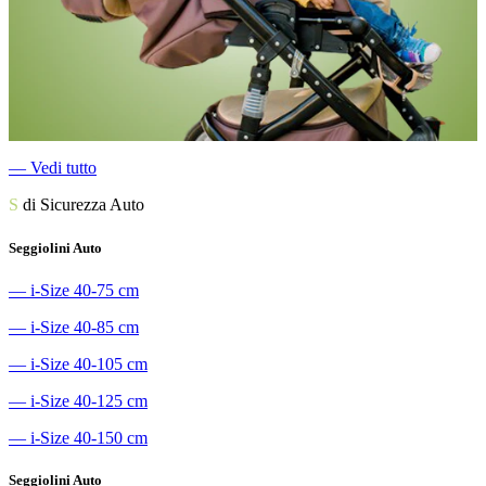
―
Vedi tutto
S
di Sicurezza Auto
Seggiolini Auto
―
i-Size 40-75 cm
―
i-Size 40-85 cm
―
i-Size 40-105 cm
―
i-Size 40-125 cm
―
i-Size 40-150 cm
Seggiolini Auto