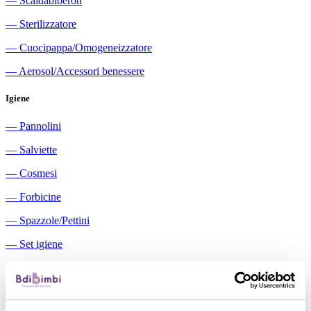
―
Scaldabiberon
―
Sterilizzatore
―
Cuocipappa/Omogeneizzatore
―
Aerosol/Accessori benessere
Igiene
―
Pannolini
―
Salviette
―
Cosmesi
―
Forbicine
―
Spazzole/Pettini
―
Set igiene
―
Igiene orale
―
Aspiratori nasali manuali