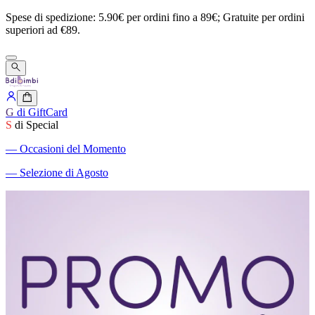
Spese
di
spedizione:
5.90€
per
ordini
fino
a
89€;
Gratuite
per
ordini
superiori
ad
€89.
G
di GiftCard
S
di Special
―
Occasioni del Momento
―
Selezione di Agosto