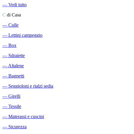
―
Vedi tutto
C
di Casa
―
Culle
―
Lettini campeggio
―
Box
―
Sdraiette
―
Altalene
―
Bagnetti
―
Seggioloni e rialzi sedia
―
Girelli
―
Tessile
―
Materassi e cuscini
―
Sicurezza