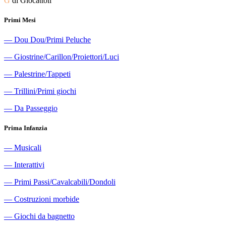
G
di Giocattoli
Primi Mesi
―
Dou Dou/Primi Peluche
―
Giostrine/Carillon/Proiettori/Luci
―
Palestrine/Tappeti
―
Trillini/Primi giochi
―
Da Passeggio
Prima Infanzia
―
Musicali
―
Interattivi
―
Primi Passi/Cavalcabili/Dondoli
―
Costruzioni morbide
―
Giochi da bagnetto