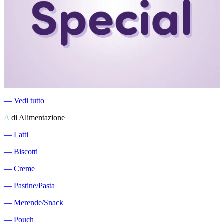
―
Vedi tutto
A
di Alimentazione
―
Latti
―
Biscotti
―
Creme
―
Pastine/Pasta
―
Merende/Snack
―
Pouch