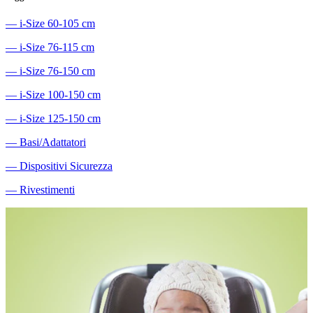
―
i-Size 60-105 cm
―
i-Size 76-115 cm
―
i-Size 76-150 cm
―
i-Size 100-150 cm
―
i-Size 125-150 cm
―
Basi/Adattatori
―
Dispositivi Sicurezza
―
Rivestimenti