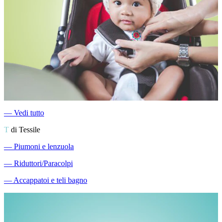
―
Vedi tutto
T
di Tessile
―
Piumoni e lenzuola
―
Riduttori/Paracolpi
―
Accappatoi e teli bagno