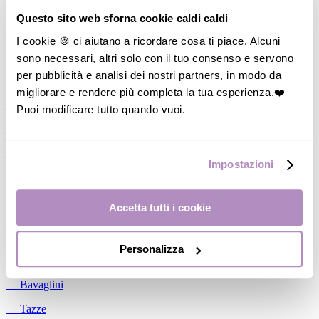
Allattamento
Questo sito web sforna cookie caldi caldi
―
Cuscini allattamento
I cookie 🍪 ci aiutano a ricordare cosa ti piace. Alcuni
sono necessari, altri solo con il tuo consenso e servono
―
Biberon
per pubblicità e analisi dei nostri partners, in modo da
―
Tettarelle
migliorare e rendere più completa la tua esperienza.❤️
―
Succhietti
Puoi modificare tutto quando vuoi.
―
Portasucchietti/Clip/Catenelle
―
Tiralatte Manuali
Impostazioni
―
Dosalatte
―
Conservalatte Materno
Accetta tutti i cookie
―
Massaggiagengive
Personalizza
Pappa
―
Bavaglini
―
Tazze