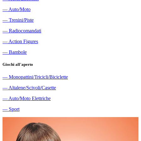
―
Auto/Moto
―
Trenini/Piste
―
Radiocomandati
―
Action Figures
―
Bambole
Giochi all'aperto
―
Monopattini/Tricicli/Biciclette
―
Altalene/Scivoli/Casette
―
Auto/Moto Elettriche
―
Sport