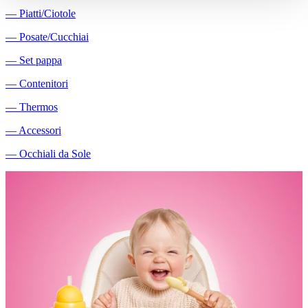
―
Piatti/Ciotole
―
Posate/Cucchiai
―
Set pappa
―
Contenitori
―
Thermos
―
Accessori
―
Occhiali da Sole