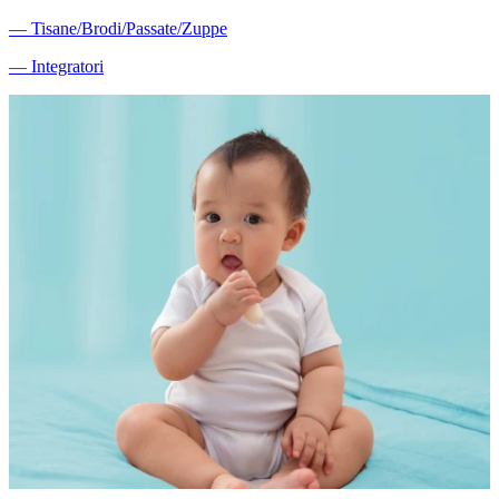
―
Tisane/Brodi/Passate/Zuppe
―
Integratori