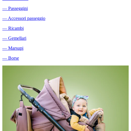
―
Passeggini
―
Accessori passeggio
―
Ricambi
―
Gemellari
―
Marsupi
―
Borse