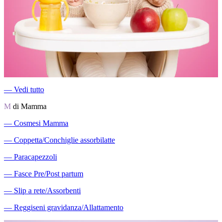
―
Vedi tutto
M
di Mamma
―
Cosmesi Mamma
―
Coppetta/Conchiglie assorbilatte
―
Paracapezzoli
―
Fasce Pre/Post partum
―
Slip a rete/Assorbenti
―
Reggiseni gravidanza/Allattamento