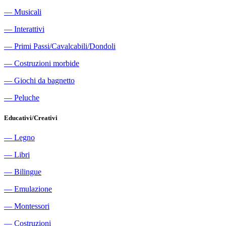
―
Musicali
―
Interattivi
―
Primi Passi/Cavalcabili/Dondoli
―
Costruzioni morbide
―
Giochi da bagnetto
―
Peluche
Educativi/Creativi
―
Legno
―
Libri
―
Bilingue
―
Emulazione
―
Montessori
―
Costruzioni