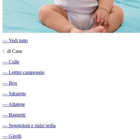
―
Vedi tutto
C
di Casa
―
Culle
―
Lettini campeggio
―
Box
―
Sdraiette
―
Altalene
―
Bagnetti
―
Seggioloni e rialzi sedia
―
Girelli