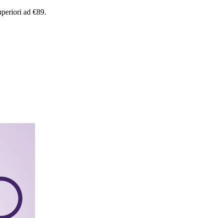
uperiori
ad
€89.