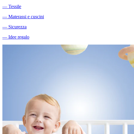
―
Tessile
―
Materassi e cuscini
―
Sicurezza
―
Idee regalo