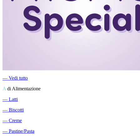
―
Vedi tutto
A
di Alimentazione
―
Latti
―
Biscotti
―
Creme
―
Pastine/Pasta