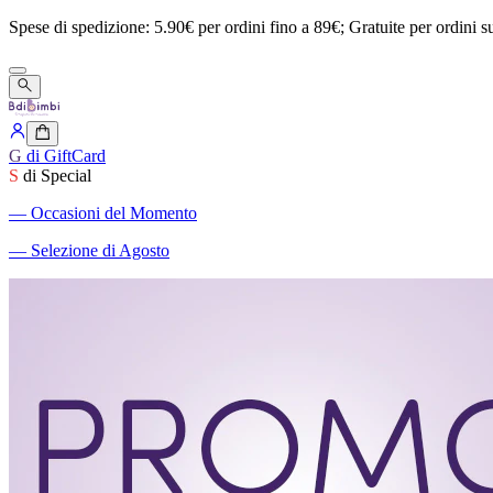
Spese
di
spedizione:
5.90€
per
ordini
fino
a
89€;
Gratuite
per
ordini
s
G
di GiftCard
S
di Special
―
Occasioni del Momento
―
Selezione di Agosto