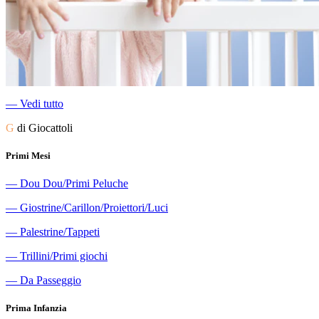
―
Vedi tutto
G
di Giocattoli
Primi Mesi
―
Dou Dou/Primi Peluche
―
Giostrine/Carillon/Proiettori/Luci
―
Palestrine/Tappeti
―
Trillini/Primi giochi
―
Da Passeggio
Prima Infanzia