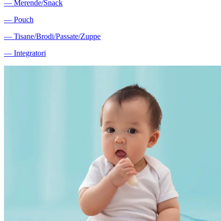
―
Merende/Snack
―
Pouch
―
Tisane/Brodi/Passate/Zuppe
―
Integratori