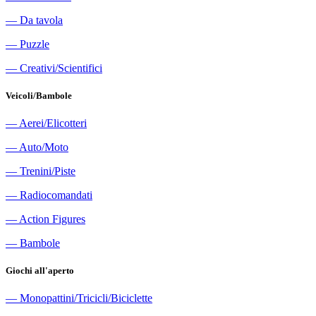
―
Da tavola
―
Puzzle
―
Creativi/Scientifici
Veicoli/Bambole
―
Aerei/Elicotteri
―
Auto/Moto
―
Trenini/Piste
―
Radiocomandati
―
Action Figures
―
Bambole
Giochi all'aperto
―
Monopattini/Tricicli/Biciclette