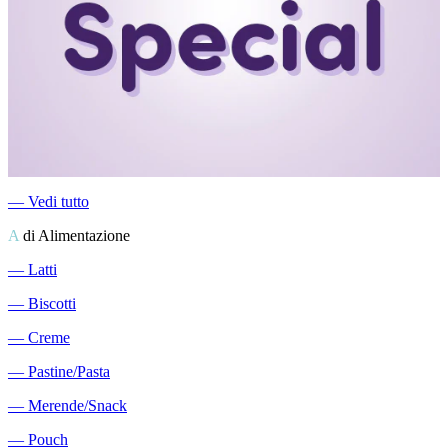
―
Vedi tutto
A
di Alimentazione
―
Latti
―
Biscotti
―
Creme
―
Pastine/Pasta
―
Merende/Snack
―
Pouch