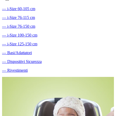
―
i-Size 60-105 cm
―
i-Size 76-115 cm
―
i-Size 76-150 cm
―
i-Size 100-150 cm
―
i-Size 125-150 cm
―
Basi/Adattatori
―
Dispositivi Sicurezza
―
Rivestimenti