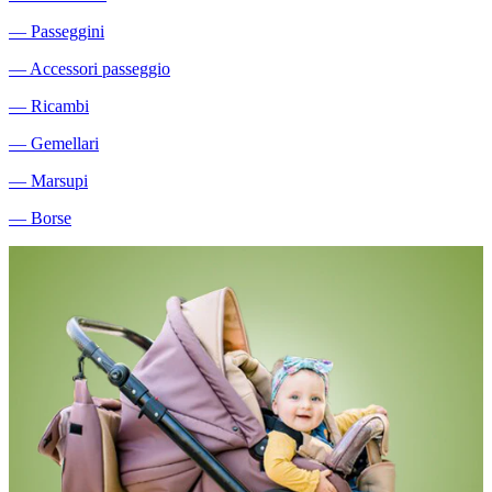
―
Passeggini
―
Accessori passeggio
―
Ricambi
―
Gemellari
―
Marsupi
―
Borse