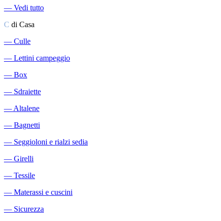
―
Vedi tutto
C
di Casa
―
Culle
―
Lettini campeggio
―
Box
―
Sdraiette
―
Altalene
―
Bagnetti
―
Seggioloni e rialzi sedia
―
Girelli
―
Tessile
―
Materassi e cuscini
―
Sicurezza