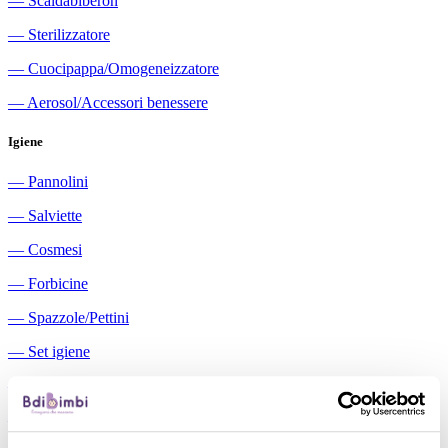
―
Scaldabiberon
―
Sterilizzatore
―
Cuocipappa/Omogeneizzatore
―
Aerosol/Accessori benessere
Igiene
―
Pannolini
―
Salviette
―
Cosmesi
―
Forbicine
―
Spazzole/Pettini
―
Set igiene
―
Igiene orale
―
Aspiratori nasali manuali