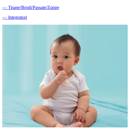
―
Tisane/Brodi/Passate/Zuppe
―
Integratori