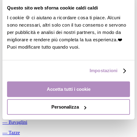
Allattamento
Questo sito web sforna cookie caldi caldi
―
Cuscini allattamento
I cookie 🍪 ci aiutano a ricordare cosa ti piace. Alcuni
sono necessari, altri solo con il tuo consenso e servono
―
Biberon
per pubblicità e analisi dei nostri partners, in modo da
―
Tettarelle
migliorare e rendere più completa la tua esperienza.❤️
―
Succhietti
Puoi modificare tutto quando vuoi.
―
Portasucchietti/Clip/Catenelle
―
Tiralatte Manuali
Impostazioni
―
Dosalatte
―
Conservalatte Materno
Accetta tutti i cookie
―
Massaggiagengive
Personalizza
Pappa
―
Bavaglini
―
Tazze