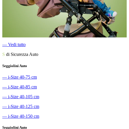
―
Vedi tutto
S
di Sicurezza Auto
Seggiolini Auto
―
i-Size 40-75 cm
―
i-Size 40-85 cm
―
i-Size 40-105 cm
―
i-Size 40-125 cm
―
i-Size 40-150 cm
Seggiolini Auto