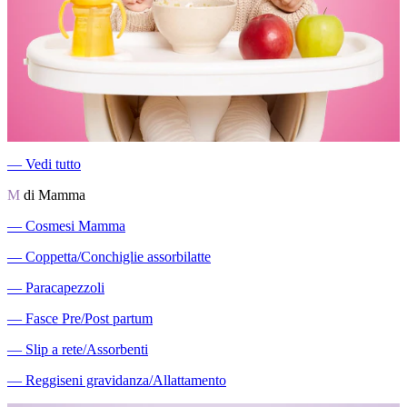
―
Vedi tutto
M
di Mamma
―
Cosmesi Mamma
―
Coppetta/Conchiglie assorbilatte
―
Paracapezzoli
―
Fasce Pre/Post partum
―
Slip a rete/Assorbenti
―
Reggiseni gravidanza/Allattamento