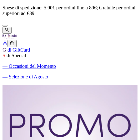
Spese
di
spedizione:
5.90€
per
ordini
fino
a
89€;
Gratuite
per
ordini
superiori
ad
€89.
G
di GiftCard
S
di Special
―
Occasioni del Momento
―
Selezione di Agosto