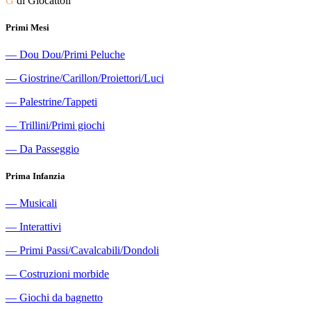
G
di Giocattoli
Primi Mesi
―
Dou Dou/Primi Peluche
―
Giostrine/Carillon/Proiettori/Luci
―
Palestrine/Tappeti
―
Trillini/Primi giochi
―
Da Passeggio
Prima Infanzia
―
Musicali
―
Interattivi
―
Primi Passi/Cavalcabili/Dondoli
―
Costruzioni morbide
―
Giochi da bagnetto