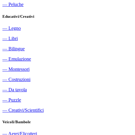
―
Peluche
Educativi/Creativi
―
Legno
―
Libri
―
Bilingue
―
Emulazione
―
Montessori
―
Costruzioni
―
Da tavola
―
Puzzle
―
Creativi/Scientifici
Veicoli/Bambole
―
Aerei/Elicotteri