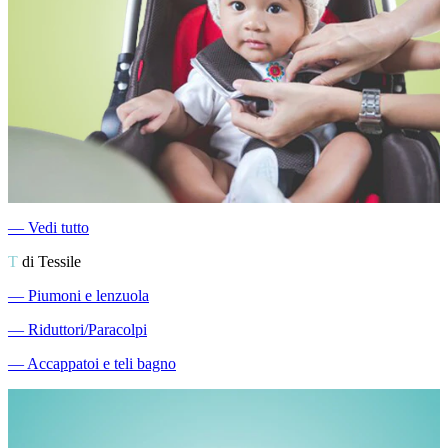
―
Vedi tutto
T
di Tessile
―
Piumoni e lenzuola
―
Riduttori/Paracolpi
―
Accappatoi e teli bagno