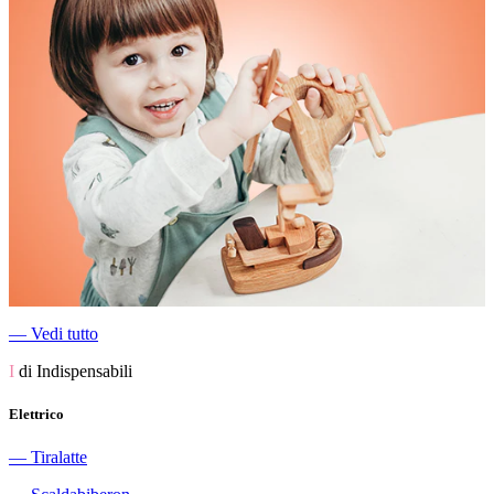
―
Vedi tutto
I
di Indispensabili
Elettrico
―
Tiralatte