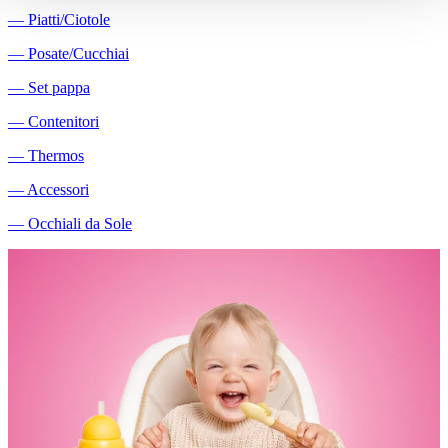
―
Piatti/Ciotole
―
Posate/Cucchiai
―
Set pappa
―
Contenitori
―
Thermos
―
Accessori
―
Occhiali da Sole