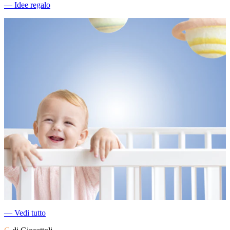
―
Idee regalo
―
Vedi tutto