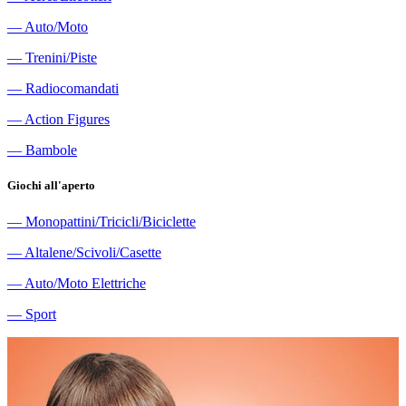
―
Auto/Moto
―
Trenini/Piste
―
Radiocomandati
―
Action Figures
―
Bambole
Giochi all'aperto
―
Monopattini/Tricicli/Biciclette
―
Altalene/Scivoli/Casette
―
Auto/Moto Elettriche
―
Sport