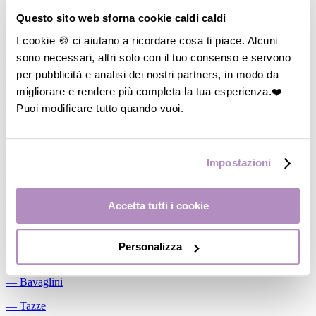
Allattamento
Questo sito web sforna cookie caldi caldi
―
Cuscini allattamento
I cookie 🍪 ci aiutano a ricordare cosa ti piace. Alcuni
sono necessari, altri solo con il tuo consenso e servono
―
Biberon
per pubblicità e analisi dei nostri partners, in modo da
―
Tettarelle
migliorare e rendere più completa la tua esperienza.❤️
―
Succhietti
Puoi modificare tutto quando vuoi.
―
Portasucchietti/Clip/Catenelle
―
Tiralatte Manuali
Impostazioni
―
Dosalatte
―
Conservalatte Materno
Accetta tutti i cookie
―
Massaggiagengive
Personalizza
Pappa
―
Bavaglini
―
Tazze