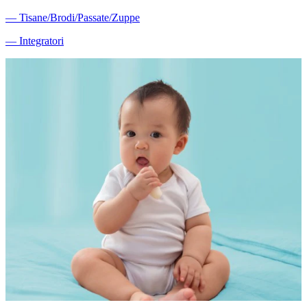
―
Tisane/Brodi/Passate/Zuppe
―
Integratori