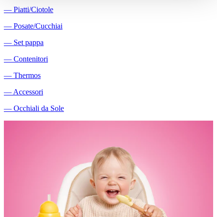
―
Piatti/Ciotole
―
Posate/Cucchiai
―
Set pappa
―
Contenitori
―
Thermos
―
Accessori
―
Occhiali da Sole