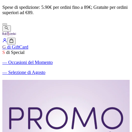
Spese
di
spedizione:
5.90€
per
ordini
fino
a
89€;
Gratuite
per
ordini
superiori
ad
€89.
G
di GiftCard
S
di Special
―
Occasioni del Momento
―
Selezione di Agosto