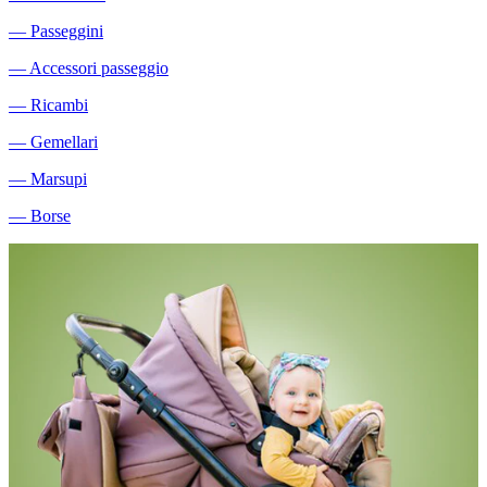
―
Passeggini
―
Accessori passeggio
―
Ricambi
―
Gemellari
―
Marsupi
―
Borse