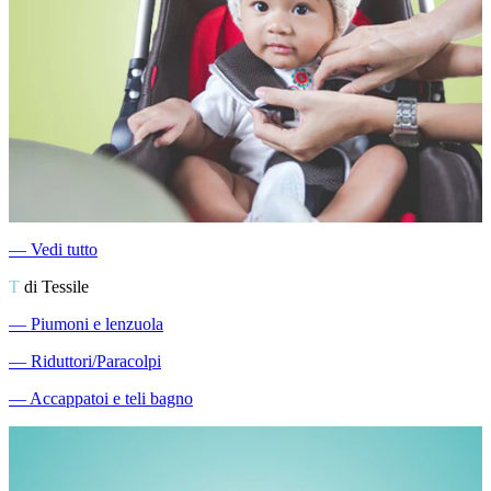
―
Vedi tutto
T
di Tessile
―
Piumoni e lenzuola
―
Riduttori/Paracolpi
―
Accappatoi e teli bagno