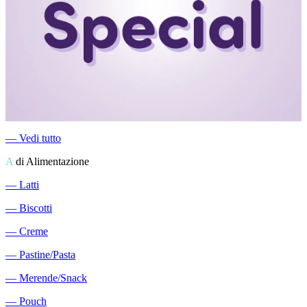
―
Vedi tutto
A
di Alimentazione
―
Latti
―
Biscotti
―
Creme
―
Pastine/Pasta
―
Merende/Snack
―
Pouch