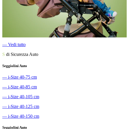
―
Vedi tutto
S
di Sicurezza Auto
Seggiolini Auto
―
i-Size 40-75 cm
―
i-Size 40-85 cm
―
i-Size 40-105 cm
―
i-Size 40-125 cm
―
i-Size 40-150 cm
Seggiolini Auto