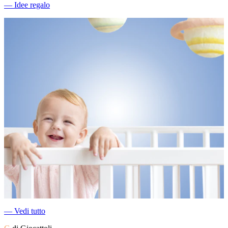
―
Idee regalo
―
Vedi tutto