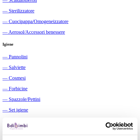
―
Scaldabiberon
―
Sterilizzatore
―
Cuocipappa/Omogeneizzatore
―
Aerosol/Accessori benessere
Igiene
―
Pannolini
―
Salviette
―
Cosmesi
―
Forbicine
―
Spazzole/Pettini
―
Set igiene
―
Igiene orale
―
Aspiratori nasali manuali