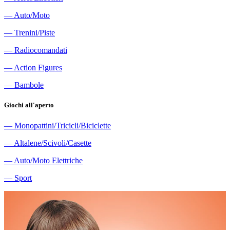
―
Auto/Moto
―
Trenini/Piste
―
Radiocomandati
―
Action Figures
―
Bambole
Giochi all'aperto
―
Monopattini/Tricicli/Biciclette
―
Altalene/Scivoli/Casette
―
Auto/Moto Elettriche
―
Sport