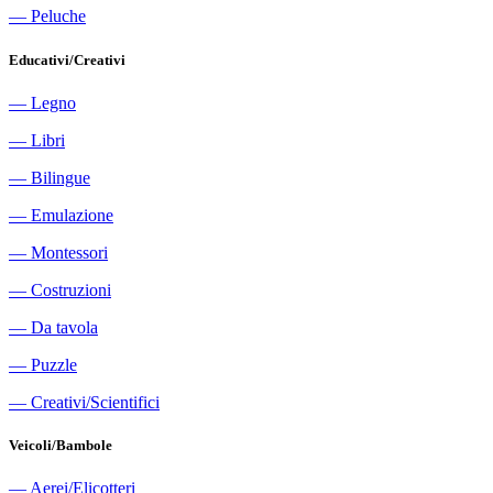
―
Peluche
Educativi/Creativi
―
Legno
―
Libri
―
Bilingue
―
Emulazione
―
Montessori
―
Costruzioni
―
Da tavola
―
Puzzle
―
Creativi/Scientifici
Veicoli/Bambole
―
Aerei/Elicotteri