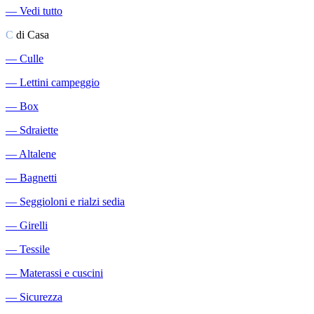
―
Vedi tutto
C
di Casa
―
Culle
―
Lettini campeggio
―
Box
―
Sdraiette
―
Altalene
―
Bagnetti
―
Seggioloni e rialzi sedia
―
Girelli
―
Tessile
―
Materassi e cuscini
―
Sicurezza