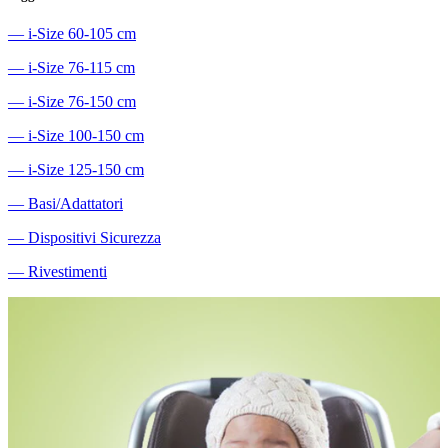
―
i-Size 60-105 cm
―
i-Size 76-115 cm
―
i-Size 76-150 cm
―
i-Size 100-150 cm
―
i-Size 125-150 cm
―
Basi/Adattatori
―
Dispositivi Sicurezza
―
Rivestimenti