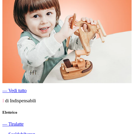
―
Vedi tutto
I
di Indispensabili
Elettrico
―
Tiralatte