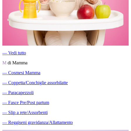
―
Vedi tutto
M
di Mamma
―
Cosmesi Mamma
―
Coppetta/Conchiglie assorbilatte
―
Paracapezzoli
―
Fasce Pre/Post partum
―
Slip a rete/Assorbenti
―
Reggiseni gravidanza/Allattamento