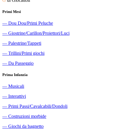
G
di Giocattoli
Primi Mesi
―
Dou Dou/Primi Peluche
―
Giostrine/Carillon/Proiettori/Luci
―
Palestrine/Tappeti
―
Trillini/Primi giochi
―
Da Passeggio
Prima Infanzia
―
Musicali
―
Interattivi
―
Primi Passi/Cavalcabili/Dondoli
―
Costruzioni morbide
―
Giochi da bagnetto