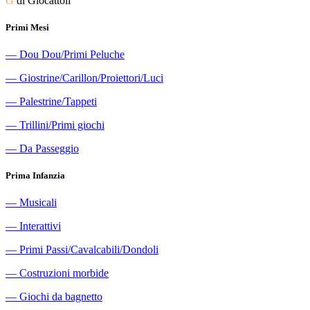
G
di Giocattoli
Primi Mesi
―
Dou Dou/Primi Peluche
―
Giostrine/Carillon/Proiettori/Luci
―
Palestrine/Tappeti
―
Trillini/Primi giochi
―
Da Passeggio
Prima Infanzia
―
Musicali
―
Interattivi
―
Primi Passi/Cavalcabili/Dondoli
―
Costruzioni morbide
―
Giochi da bagnetto