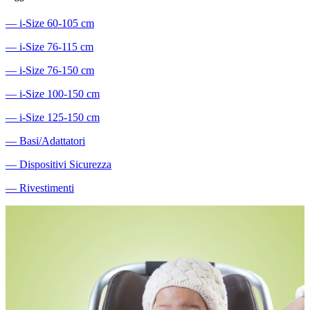
―
i-Size 60-105 cm
―
i-Size 76-115 cm
―
i-Size 76-150 cm
―
i-Size 100-150 cm
―
i-Size 125-150 cm
―
Basi/Adattatori
―
Dispositivi Sicurezza
―
Rivestimenti