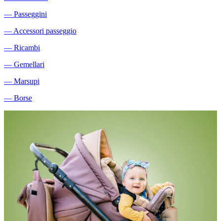
―
Passeggini
―
Accessori passeggio
―
Ricambi
―
Gemellari
―
Marsupi
―
Borse