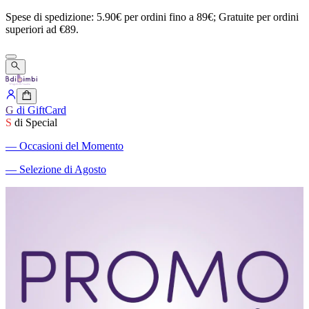
Spese
di
spedizione:
5.90€
per
ordini
fino
a
89€;
Gratuite
per
ordini
superiori
ad
€89.
G
di GiftCard
S
di Special
―
Occasioni del Momento
―
Selezione di Agosto