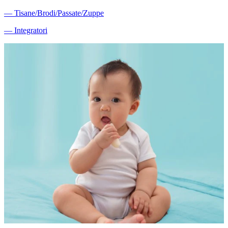
―
Tisane/Brodi/Passate/Zuppe
―
Integratori