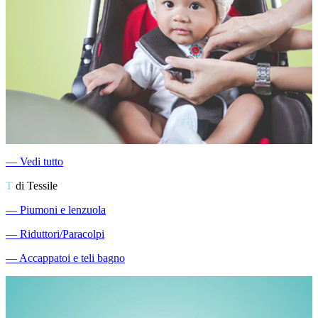
―
Vedi tutto
T
di Tessile
―
Piumoni e lenzuola
―
Riduttori/Paracolpi
―
Accappatoi e teli bagno