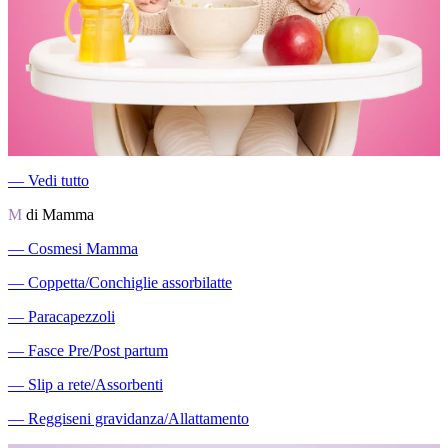
―
Vedi tutto
M
di Mamma
―
Cosmesi Mamma
―
Coppetta/Conchiglie assorbilatte
―
Paracapezzoli
―
Fasce Pre/Post partum
―
Slip a rete/Assorbenti
―
Reggiseni gravidanza/Allattamento