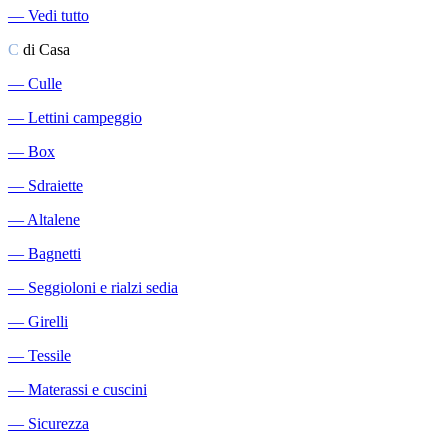
―
Vedi tutto
C
di Casa
―
Culle
―
Lettini campeggio
―
Box
―
Sdraiette
―
Altalene
―
Bagnetti
―
Seggioloni e rialzi sedia
―
Girelli
―
Tessile
―
Materassi e cuscini
―
Sicurezza