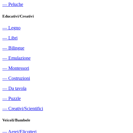
―
Peluche
Educativi/Creativi
―
Legno
―
Libri
―
Bilingue
―
Emulazione
―
Montessori
―
Costruzioni
―
Da tavola
―
Puzzle
―
Creativi/Scientifici
Veicoli/Bambole
―
Aerei/Elicotteri