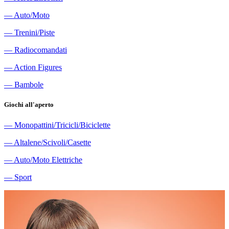
―
Auto/Moto
―
Trenini/Piste
―
Radiocomandati
―
Action Figures
―
Bambole
Giochi all'aperto
―
Monopattini/Tricicli/Biciclette
―
Altalene/Scivoli/Casette
―
Auto/Moto Elettriche
―
Sport