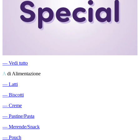
―
Vedi tutto
A
di Alimentazione
―
Latti
―
Biscotti
―
Creme
―
Pastine/Pasta
―
Merende/Snack
―
Pouch