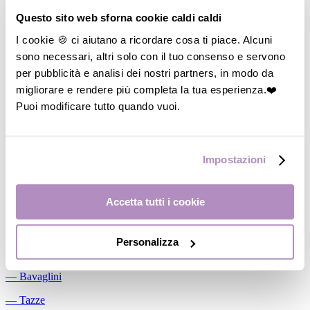
Allattamento
Questo sito web sforna cookie caldi caldi
―
Cuscini allattamento
I cookie 🍪 ci aiutano a ricordare cosa ti piace. Alcuni
sono necessari, altri solo con il tuo consenso e servono
―
Biberon
per pubblicità e analisi dei nostri partners, in modo da
―
Tettarelle
migliorare e rendere più completa la tua esperienza.❤️
―
Succhietti
Puoi modificare tutto quando vuoi.
―
Portasucchietti/Clip/Catenelle
―
Tiralatte Manuali
Impostazioni
―
Dosalatte
―
Conservalatte Materno
Accetta tutti i cookie
―
Massaggiagengive
Personalizza
Pappa
―
Bavaglini
―
Tazze