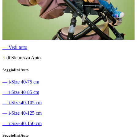
―
Vedi tutto
S
di Sicurezza Auto
Seggiolini Auto
―
i-Size 40-75 cm
―
i-Size 40-85 cm
―
i-Size 40-105 cm
―
i-Size 40-125 cm
―
i-Size 40-150 cm
Seggiolini Auto