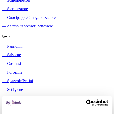
―
Scaldabiberon
―
Sterilizzatore
―
Cuocipappa/Omogeneizzatore
―
Aerosol/Accessori benessere
Igiene
―
Pannolini
―
Salviette
―
Cosmesi
―
Forbicine
―
Spazzole/Pettini
―
Set igiene
―
Igiene orale
―
Aspiratori nasali manuali