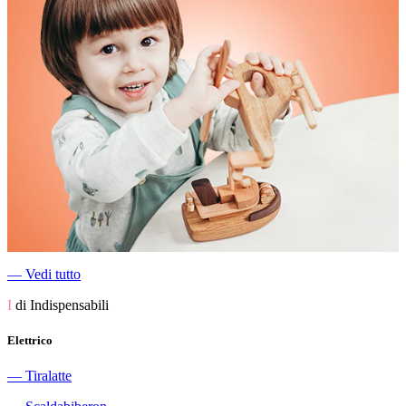
―
Vedi tutto
I
di Indispensabili
Elettrico
―
Tiralatte