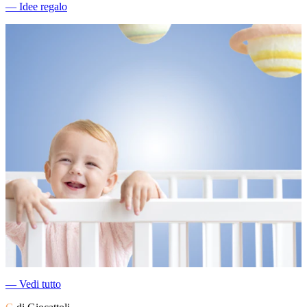
―
Idee regalo
―
Vedi tutto