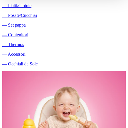
―
Piatti/Ciotole
―
Posate/Cucchiai
―
Set pappa
―
Contenitori
―
Thermos
―
Accessori
―
Occhiali da Sole