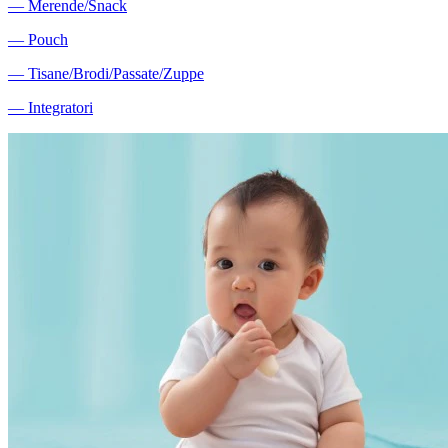
―
Merende/Snack
―
Pouch
―
Tisane/Brodi/Passate/Zuppe
―
Integratori