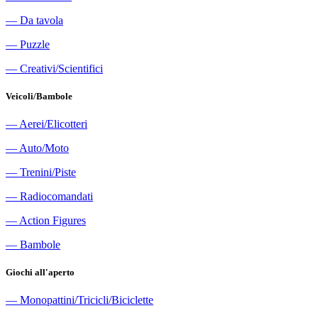
―
Da tavola
―
Puzzle
―
Creativi/Scientifici
Veicoli/Bambole
―
Aerei/Elicotteri
―
Auto/Moto
―
Trenini/Piste
―
Radiocomandati
―
Action Figures
―
Bambole
Giochi all'aperto
―
Monopattini/Tricicli/Biciclette