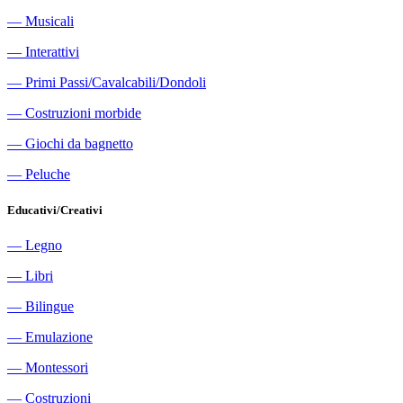
―
Musicali
―
Interattivi
―
Primi Passi/Cavalcabili/Dondoli
―
Costruzioni morbide
―
Giochi da bagnetto
―
Peluche
Educativi/Creativi
―
Legno
―
Libri
―
Bilingue
―
Emulazione
―
Montessori
―
Costruzioni