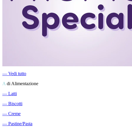
―
Vedi tutto
A
di Alimentazione
―
Latti
―
Biscotti
―
Creme
―
Pastine/Pasta