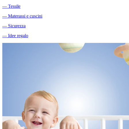
―
Tessile
―
Materassi e cuscini
―
Sicurezza
―
Idee regalo