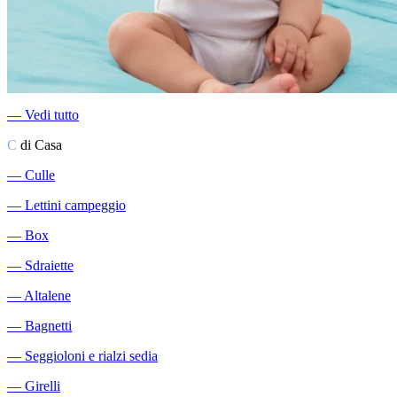
―
Vedi tutto
C
di Casa
―
Culle
―
Lettini campeggio
―
Box
―
Sdraiette
―
Altalene
―
Bagnetti
―
Seggioloni e rialzi sedia
―
Girelli