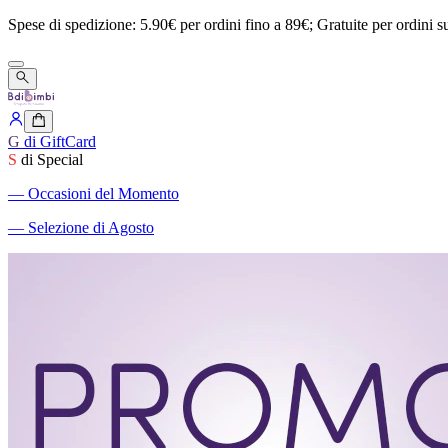
Spese
di
spedizione:
5.90€
per
ordini
fino
a
89€;
Gratuite
per
ordini
s
G
di GiftCard
S
di Special
―
Occasioni del Momento
―
Selezione di Agosto