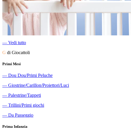
―
Vedi tutto
G
di Giocattoli
Primi Mesi
―
Dou Dou/Primi Peluche
―
Giostrine/Carillon/Proiettori/Luci
―
Palestrine/Tappeti
―
Trillini/Primi giochi
―
Da Passeggio
Prima Infanzia