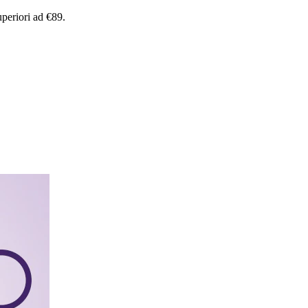
uperiori
ad
€89.