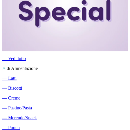
―
Vedi tutto
A
di Alimentazione
―
Latti
―
Biscotti
―
Creme
―
Pastine/Pasta
―
Merende/Snack
―
Pouch