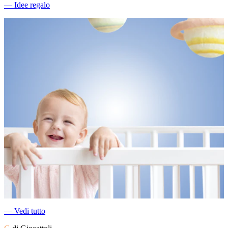
―
Idee regalo
―
Vedi tutto