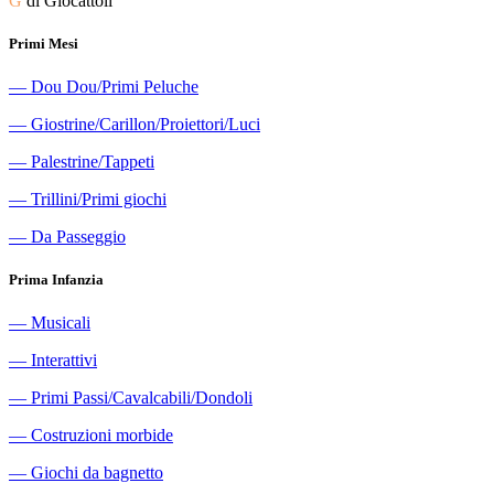
G
di Giocattoli
Primi Mesi
―
Dou Dou/Primi Peluche
―
Giostrine/Carillon/Proiettori/Luci
―
Palestrine/Tappeti
―
Trillini/Primi giochi
―
Da Passeggio
Prima Infanzia
―
Musicali
―
Interattivi
―
Primi Passi/Cavalcabili/Dondoli
―
Costruzioni morbide
―
Giochi da bagnetto