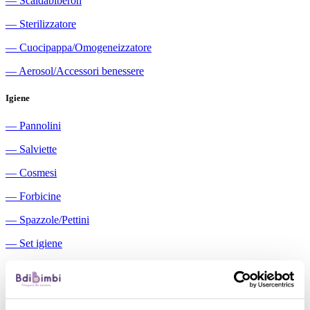
―
Scaldabiberon
―
Sterilizzatore
―
Cuocipappa/Omogeneizzatore
―
Aerosol/Accessori benessere
Igiene
―
Pannolini
―
Salviette
―
Cosmesi
―
Forbicine
―
Spazzole/Pettini
―
Set igiene
―
Igiene orale
―
Aspiratori nasali manuali