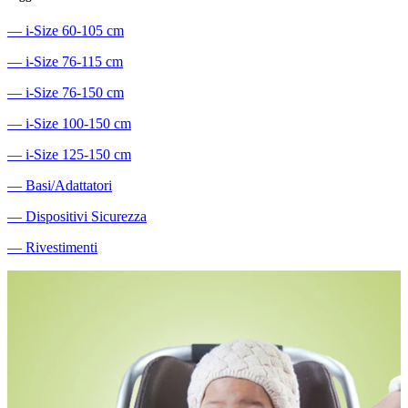
―
i-Size 60-105 cm
―
i-Size 76-115 cm
―
i-Size 76-150 cm
―
i-Size 100-150 cm
―
i-Size 125-150 cm
―
Basi/Adattatori
―
Dispositivi Sicurezza
―
Rivestimenti