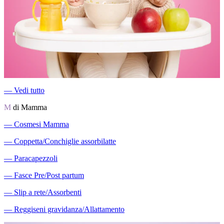
―
Vedi tutto
M
di Mamma
―
Cosmesi Mamma
―
Coppetta/Conchiglie assorbilatte
―
Paracapezzoli
―
Fasce Pre/Post partum
―
Slip a rete/Assorbenti
―
Reggiseni gravidanza/Allattamento