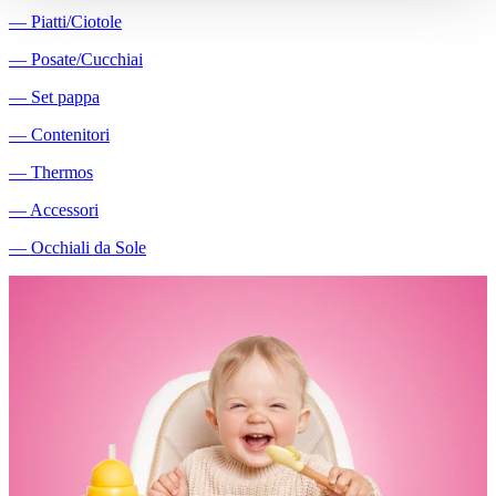
―
Piatti/Ciotole
―
Posate/Cucchiai
―
Set pappa
―
Contenitori
―
Thermos
―
Accessori
―
Occhiali da Sole