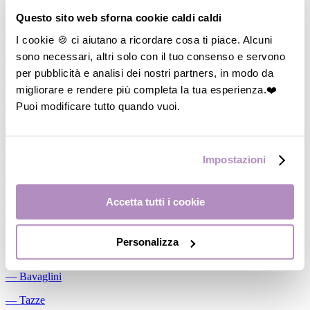
Allattamento
Questo sito web sforna cookie caldi caldi
―
Cuscini allattamento
I cookie 🍪 ci aiutano a ricordare cosa ti piace. Alcuni
sono necessari, altri solo con il tuo consenso e servono
―
Biberon
per pubblicità e analisi dei nostri partners, in modo da
―
Tettarelle
migliorare e rendere più completa la tua esperienza.❤️
―
Succhietti
Puoi modificare tutto quando vuoi.
―
Portasucchietti/Clip/Catenelle
―
Tiralatte Manuali
Impostazioni
―
Dosalatte
―
Conservalatte Materno
Accetta tutti i cookie
―
Massaggiagengive
Personalizza
Pappa
―
Bavaglini
―
Tazze