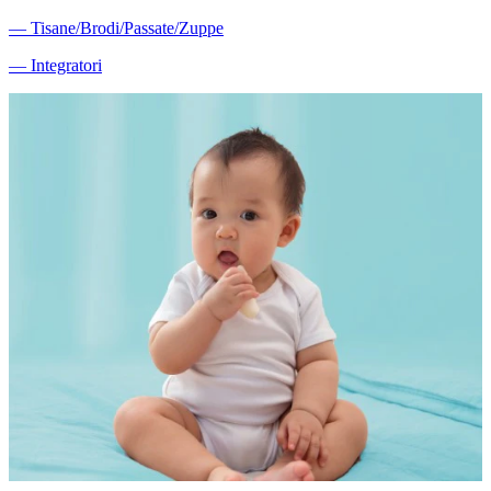
―
Tisane/Brodi/Passate/Zuppe
―
Integratori