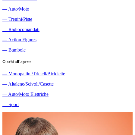
―
Auto/Moto
―
Trenini/Piste
―
Radiocomandati
―
Action Figures
―
Bambole
Giochi all'aperto
―
Monopattini/Tricicli/Biciclette
―
Altalene/Scivoli/Casette
―
Auto/Moto Elettriche
―
Sport