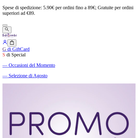
Spese
di
spedizione:
5.90€
per
ordini
fino
a
89€;
Gratuite
per
ordini
superiori
ad
€89.
G
di GiftCard
S
di Special
―
Occasioni del Momento
―
Selezione di Agosto