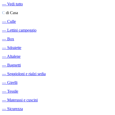
―
Vedi tutto
C
di Casa
―
Culle
―
Lettini campeggio
―
Box
―
Sdraiette
―
Altalene
―
Bagnetti
―
Seggioloni e rialzi sedia
―
Girelli
―
Tessile
―
Materassi e cuscini
―
Sicurezza