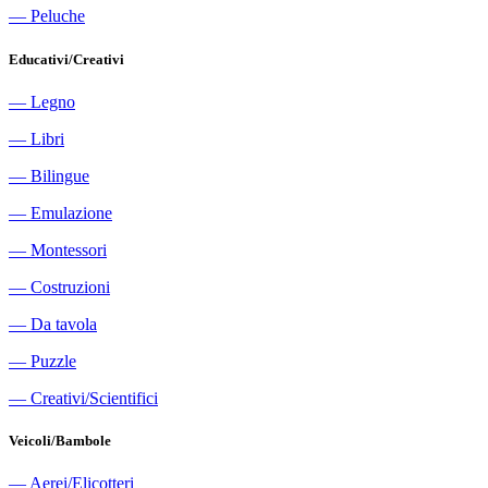
―
Peluche
Educativi/Creativi
―
Legno
―
Libri
―
Bilingue
―
Emulazione
―
Montessori
―
Costruzioni
―
Da tavola
―
Puzzle
―
Creativi/Scientifici
Veicoli/Bambole
―
Aerei/Elicotteri