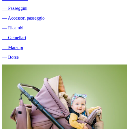
―
Passeggini
―
Accessori passeggio
―
Ricambi
―
Gemellari
―
Marsupi
―
Borse