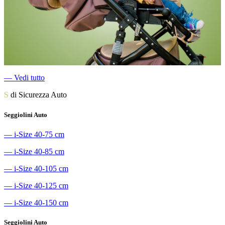
―
Vedi tutto
S
di Sicurezza Auto
Seggiolini Auto
―
i-Size 40-75 cm
―
i-Size 40-85 cm
―
i-Size 40-105 cm
―
i-Size 40-125 cm
―
i-Size 40-150 cm
Seggiolini Auto