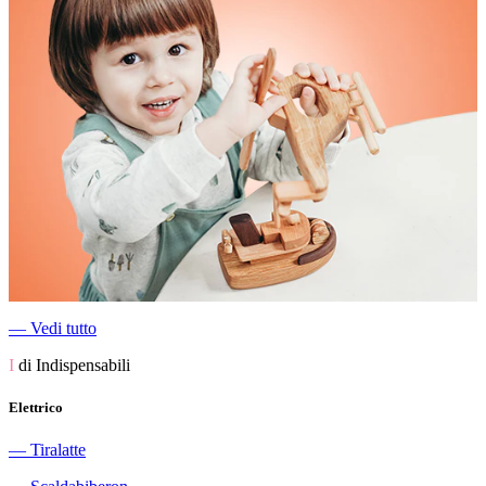
―
Vedi tutto
I
di Indispensabili
Elettrico
―
Tiralatte