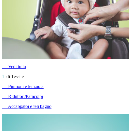
―
Vedi tutto
T
di Tessile
―
Piumoni e lenzuola
―
Riduttori/Paracolpi
―
Accappatoi e teli bagno