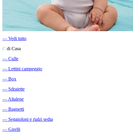
―
Vedi tutto
C
di Casa
―
Culle
―
Lettini campeggio
―
Box
―
Sdraiette
―
Altalene
―
Bagnetti
―
Seggioloni e rialzi sedia
―
Girelli