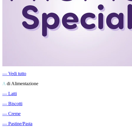
―
Vedi tutto
A
di Alimentazione
―
Latti
―
Biscotti
―
Creme
―
Pastine/Pasta