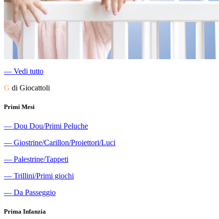
―
Vedi tutto
G
di Giocattoli
Primi Mesi
―
Dou Dou/Primi Peluche
―
Giostrine/Carillon/Proiettori/Luci
―
Palestrine/Tappeti
―
Trillini/Primi giochi
―
Da Passeggio
Prima Infanzia