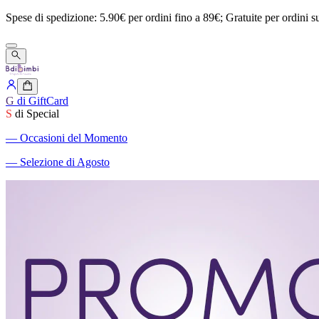
Spese
di
spedizione:
5.90€
per
ordini
fino
a
89€;
Gratuite
per
ordini
s
G
di GiftCard
S
di Special
―
Occasioni del Momento
―
Selezione di Agosto