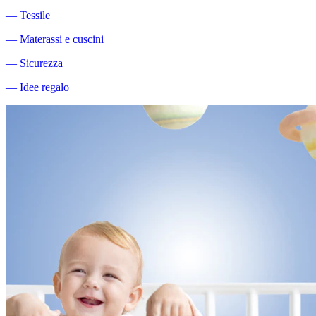
―
Tessile
―
Materassi e cuscini
―
Sicurezza
―
Idee regalo