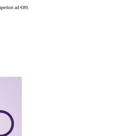
uperiori
ad
€89.