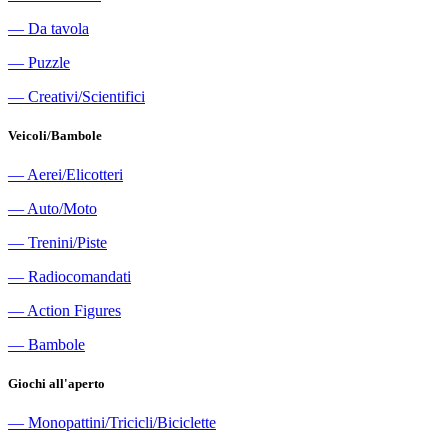
―
Da tavola
―
Puzzle
―
Creativi/Scientifici
Veicoli/Bambole
―
Aerei/Elicotteri
―
Auto/Moto
―
Trenini/Piste
―
Radiocomandati
―
Action Figures
―
Bambole
Giochi all'aperto
―
Monopattini/Tricicli/Biciclette