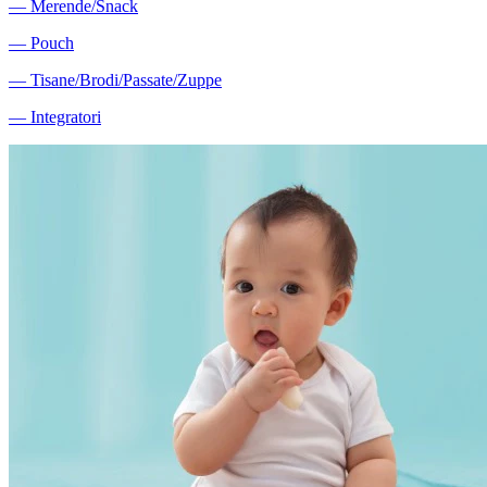
―
Merende/Snack
―
Pouch
―
Tisane/Brodi/Passate/Zuppe
―
Integratori