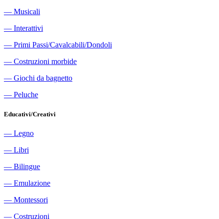
―
Musicali
―
Interattivi
―
Primi Passi/Cavalcabili/Dondoli
―
Costruzioni morbide
―
Giochi da bagnetto
―
Peluche
Educativi/Creativi
―
Legno
―
Libri
―
Bilingue
―
Emulazione
―
Montessori
―
Costruzioni