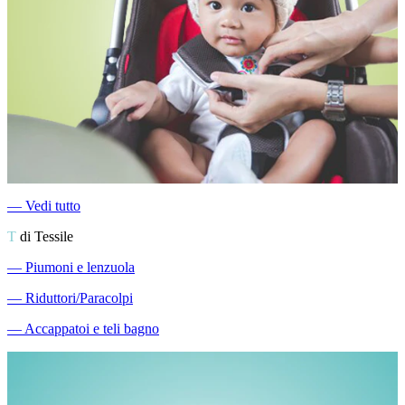
―
Vedi tutto
T
di Tessile
―
Piumoni e lenzuola
―
Riduttori/Paracolpi
―
Accappatoi e teli bagno