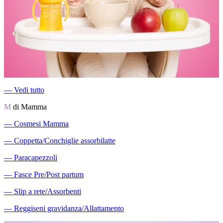
―
Vedi tutto
M
di Mamma
―
Cosmesi Mamma
―
Coppetta/Conchiglie assorbilatte
―
Paracapezzoli
―
Fasce Pre/Post partum
―
Slip a rete/Assorbenti
―
Reggiseni gravidanza/Allattamento