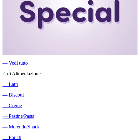
―
Vedi tutto
A
di Alimentazione
―
Latti
―
Biscotti
―
Creme
―
Pastine/Pasta
―
Merende/Snack
―
Pouch