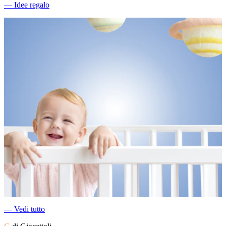
―
Idee regalo
―
Vedi tutto