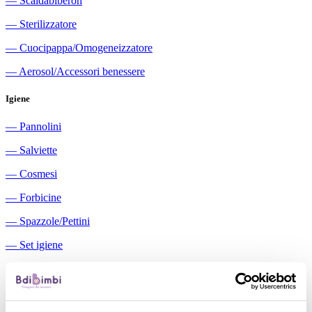
―
Scaldabiberon
―
Sterilizzatore
―
Cuocipappa/Omogeneizzatore
―
Aerosol/Accessori benessere
Igiene
―
Pannolini
―
Salviette
―
Cosmesi
―
Forbicine
―
Spazzole/Pettini
―
Set igiene
―
Igiene orale
―
Aspiratori nasali manuali