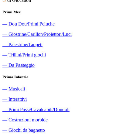
G
di Giocattoli
Primi Mesi
―
Dou Dou/Primi Peluche
―
Giostrine/Carillon/Proiettori/Luci
―
Palestrine/Tappeti
―
Trillini/Primi giochi
―
Da Passeggio
Prima Infanzia
―
Musicali
―
Interattivi
―
Primi Passi/Cavalcabili/Dondoli
―
Costruzioni morbide
―
Giochi da bagnetto