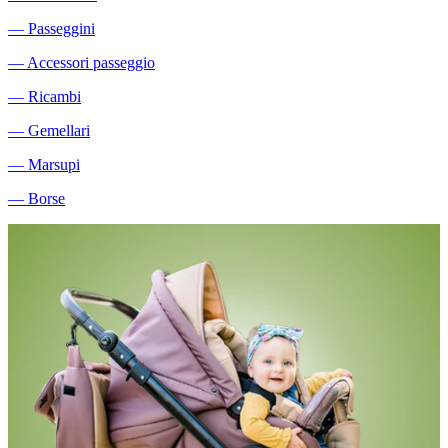
―
Passeggini
―
Accessori passeggio
―
Ricambi
―
Gemellari
―
Marsupi
―
Borse