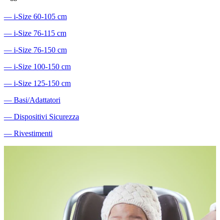
―
i-Size 60-105 cm
―
i-Size 76-115 cm
―
i-Size 76-150 cm
―
i-Size 100-150 cm
―
i-Size 125-150 cm
―
Basi/Adattatori
―
Dispositivi Sicurezza
―
Rivestimenti