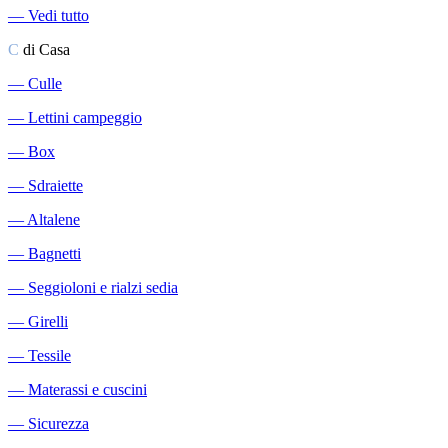
―
Vedi tutto
C
di Casa
―
Culle
―
Lettini campeggio
―
Box
―
Sdraiette
―
Altalene
―
Bagnetti
―
Seggioloni e rialzi sedia
―
Girelli
―
Tessile
―
Materassi e cuscini
―
Sicurezza