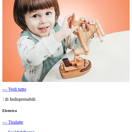
―
Vedi tutto
I
di Indispensabili
Elettrico
―
Tiralatte