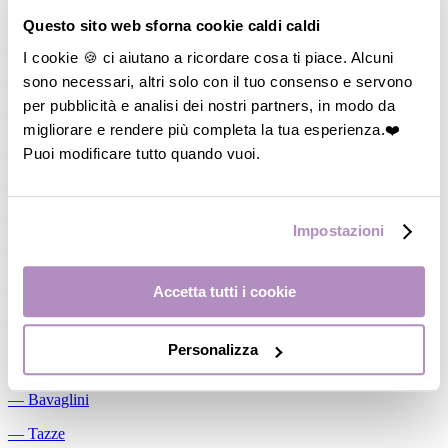
Allattamento
Questo sito web sforna cookie caldi caldi
―
Cuscini allattamento
I cookie 🍪 ci aiutano a ricordare cosa ti piace. Alcuni
sono necessari, altri solo con il tuo consenso e servono
―
Biberon
per pubblicità e analisi dei nostri partners, in modo da
―
Tettarelle
migliorare e rendere più completa la tua esperienza.❤️
―
Succhietti
Puoi modificare tutto quando vuoi.
―
Portasucchietti/Clip/Catenelle
―
Tiralatte Manuali
Impostazioni
―
Dosalatte
―
Conservalatte Materno
Accetta tutti i cookie
―
Massaggiagengive
Personalizza
Pappa
―
Bavaglini
―
Tazze