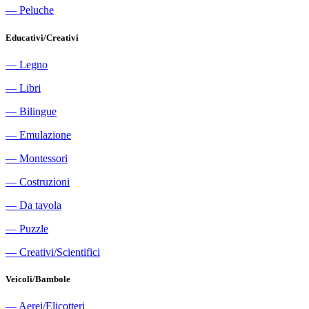
―
Peluche
Educativi/Creativi
―
Legno
―
Libri
―
Bilingue
―
Emulazione
―
Montessori
―
Costruzioni
―
Da tavola
―
Puzzle
―
Creativi/Scientifici
Veicoli/Bambole
―
Aerei/Elicotteri