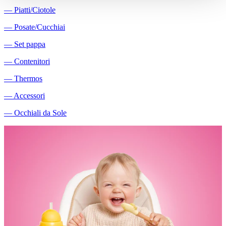
―
Piatti/Ciotole
―
Posate/Cucchiai
―
Set pappa
―
Contenitori
―
Thermos
―
Accessori
―
Occhiali da Sole