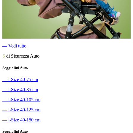
―
Vedi tutto
S
di Sicurezza Auto
Seggiolini Auto
―
i-Size 40-75 cm
―
i-Size 40-85 cm
―
i-Size 40-105 cm
―
i-Size 40-125 cm
―
i-Size 40-150 cm
Seggiolini Auto