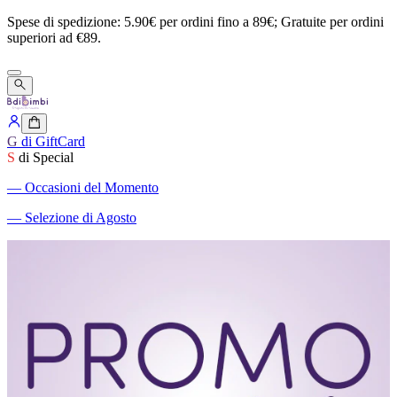
Spese
di
spedizione:
5.90€
per
ordini
fino
a
89€;
Gratuite
per
ordini
superiori
ad
€89.
G
di GiftCard
S
di Special
―
Occasioni del Momento
―
Selezione di Agosto