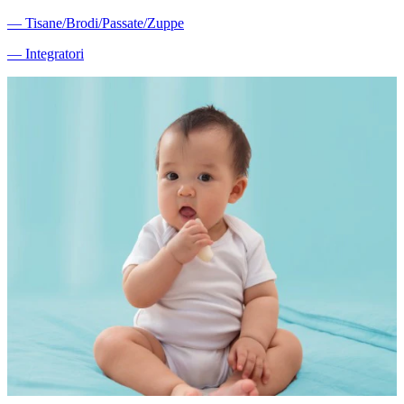
―
Tisane/Brodi/Passate/Zuppe
―
Integratori