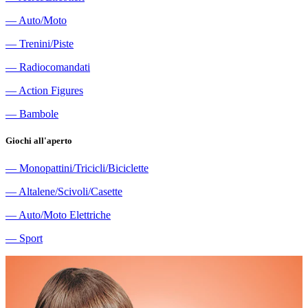
―
Auto/Moto
―
Trenini/Piste
―
Radiocomandati
―
Action Figures
―
Bambole
Giochi all'aperto
―
Monopattini/Tricicli/Biciclette
―
Altalene/Scivoli/Casette
―
Auto/Moto Elettriche
―
Sport