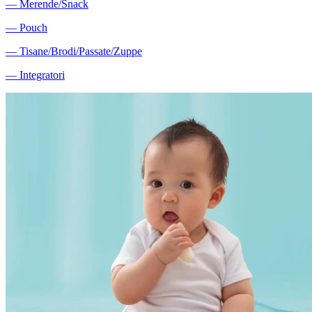
―
Merende/Snack
―
Pouch
―
Tisane/Brodi/Passate/Zuppe
―
Integratori