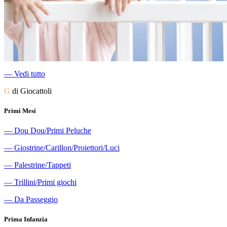
―
Vedi tutto
G
di Giocattoli
Primi Mesi
―
Dou Dou/Primi Peluche
―
Giostrine/Carillon/Proiettori/Luci
―
Palestrine/Tappeti
―
Trillini/Primi giochi
―
Da Passeggio
Prima Infanzia