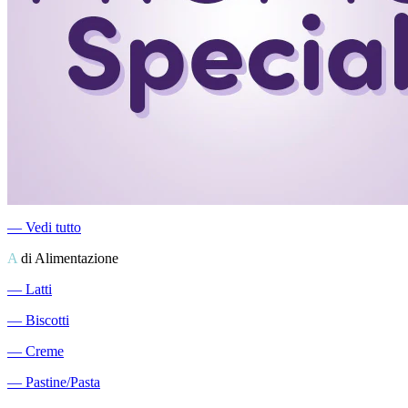
―
Vedi tutto
A
di Alimentazione
―
Latti
―
Biscotti
―
Creme
―
Pastine/Pasta