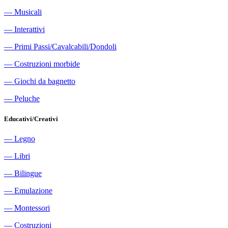
―
Musicali
―
Interattivi
―
Primi Passi/Cavalcabili/Dondoli
―
Costruzioni morbide
―
Giochi da bagnetto
―
Peluche
Educativi/Creativi
―
Legno
―
Libri
―
Bilingue
―
Emulazione
―
Montessori
―
Costruzioni