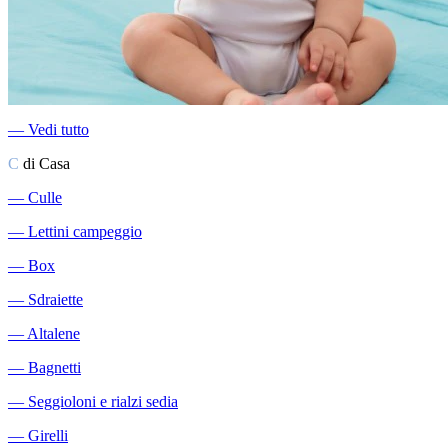
―
Vedi tutto
C
di Casa
―
Culle
―
Lettini campeggio
―
Box
―
Sdraiette
―
Altalene
―
Bagnetti
―
Seggioloni e rialzi sedia
―
Girelli