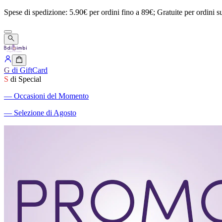
Spese
di
spedizione:
5.90€
per
ordini
fino
a
89€;
Gratuite
per
ordini
s
G
di GiftCard
S
di Special
―
Occasioni del Momento
―
Selezione di Agosto