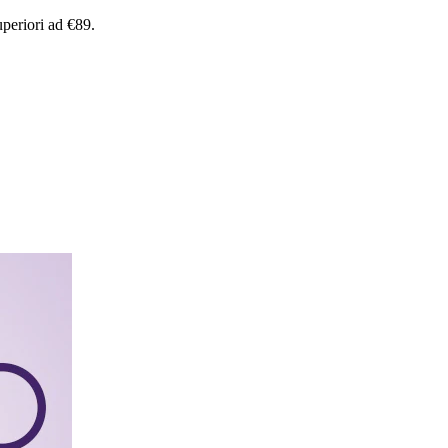
uperiori
ad
€89.