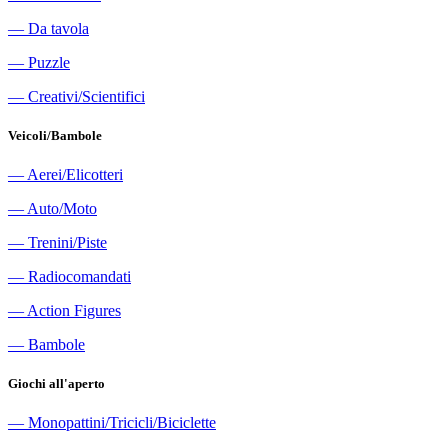
―
Da tavola
―
Puzzle
―
Creativi/Scientifici
Veicoli/Bambole
―
Aerei/Elicotteri
―
Auto/Moto
―
Trenini/Piste
―
Radiocomandati
―
Action Figures
―
Bambole
Giochi all'aperto
―
Monopattini/Tricicli/Biciclette