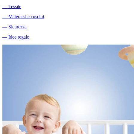
―
Tessile
―
Materassi e cuscini
―
Sicurezza
―
Idee regalo