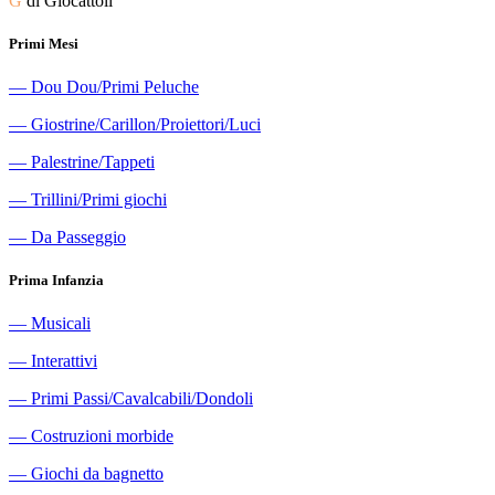
G
di Giocattoli
Primi Mesi
―
Dou Dou/Primi Peluche
―
Giostrine/Carillon/Proiettori/Luci
―
Palestrine/Tappeti
―
Trillini/Primi giochi
―
Da Passeggio
Prima Infanzia
―
Musicali
―
Interattivi
―
Primi Passi/Cavalcabili/Dondoli
―
Costruzioni morbide
―
Giochi da bagnetto