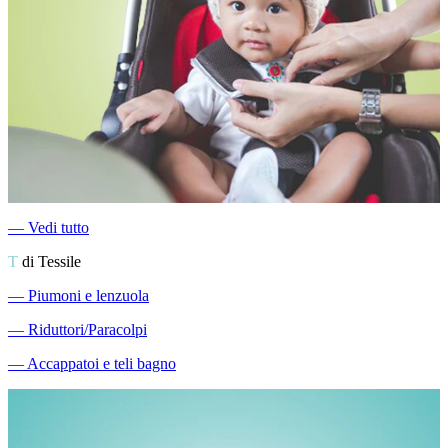
―
Vedi tutto
T
di Tessile
―
Piumoni e lenzuola
―
Riduttori/Paracolpi
―
Accappatoi e teli bagno