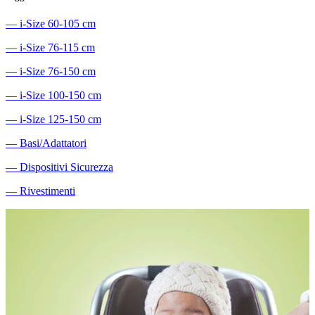
―
i-Size 60-105 cm
―
i-Size 76-115 cm
―
i-Size 76-150 cm
―
i-Size 100-150 cm
―
i-Size 125-150 cm
―
Basi/Adattatori
―
Dispositivi Sicurezza
―
Rivestimenti