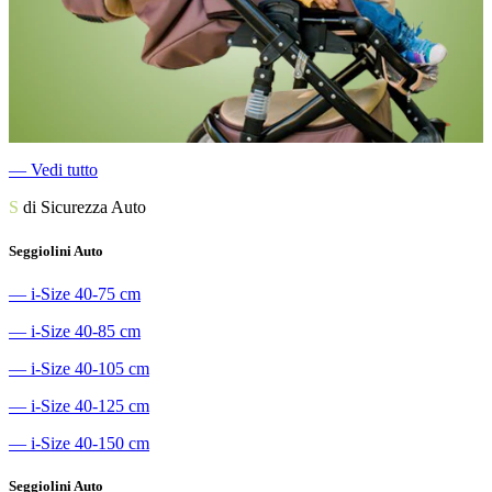
―
Vedi tutto
S
di Sicurezza Auto
Seggiolini Auto
―
i-Size 40-75 cm
―
i-Size 40-85 cm
―
i-Size 40-105 cm
―
i-Size 40-125 cm
―
i-Size 40-150 cm
Seggiolini Auto