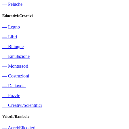
―
Peluche
Educativi/Creativi
―
Legno
―
Libri
―
Bilingue
―
Emulazione
―
Montessori
―
Costruzioni
―
Da tavola
―
Puzzle
―
Creativi/Scientifici
Veicoli/Bambole
―
Aerei/Elicotteri