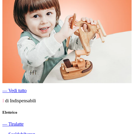
―
Vedi tutto
I
di Indispensabili
Elettrico
―
Tiralatte