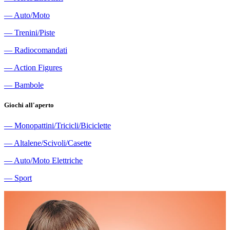
―
Auto/Moto
―
Trenini/Piste
―
Radiocomandati
―
Action Figures
―
Bambole
Giochi all'aperto
―
Monopattini/Tricicli/Biciclette
―
Altalene/Scivoli/Casette
―
Auto/Moto Elettriche
―
Sport