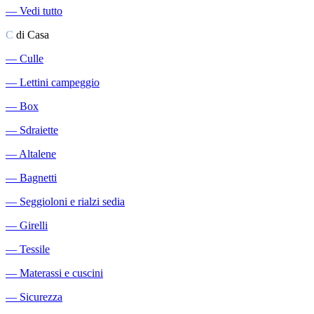
―
Vedi tutto
C
di Casa
―
Culle
―
Lettini campeggio
―
Box
―
Sdraiette
―
Altalene
―
Bagnetti
―
Seggioloni e rialzi sedia
―
Girelli
―
Tessile
―
Materassi e cuscini
―
Sicurezza