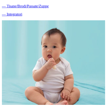
―
Tisane/Brodi/Passate/Zuppe
―
Integratori