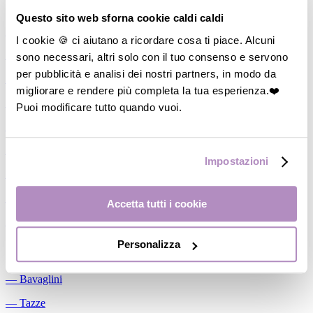
Allattamento
Questo sito web sforna cookie caldi caldi
―
Cuscini allattamento
I cookie 🍪 ci aiutano a ricordare cosa ti piace. Alcuni
sono necessari, altri solo con il tuo consenso e servono
―
Biberon
per pubblicità e analisi dei nostri partners, in modo da
―
Tettarelle
migliorare e rendere più completa la tua esperienza.❤️
―
Succhietti
Puoi modificare tutto quando vuoi.
―
Portasucchietti/Clip/Catenelle
―
Tiralatte Manuali
Impostazioni
―
Dosalatte
―
Conservalatte Materno
Accetta tutti i cookie
―
Massaggiagengive
Personalizza
Pappa
―
Bavaglini
―
Tazze