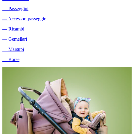
―
Passeggini
―
Accessori passeggio
―
Ricambi
―
Gemellari
―
Marsupi
―
Borse