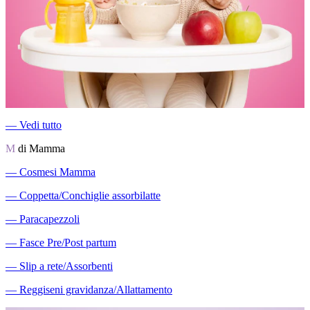
―
Vedi tutto
M
di Mamma
―
Cosmesi Mamma
―
Coppetta/Conchiglie assorbilatte
―
Paracapezzoli
―
Fasce Pre/Post partum
―
Slip a rete/Assorbenti
―
Reggiseni gravidanza/Allattamento