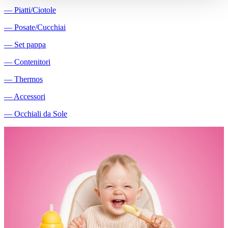
―
Piatti/Ciotole
―
Posate/Cucchiai
―
Set pappa
―
Contenitori
―
Thermos
―
Accessori
―
Occhiali da Sole