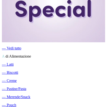
―
Vedi tutto
A
di Alimentazione
―
Latti
―
Biscotti
―
Creme
―
Pastine/Pasta
―
Merende/Snack
―
Pouch