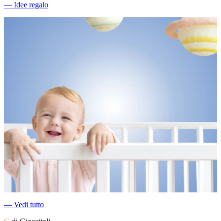
―
Idee regalo
―
Vedi tutto