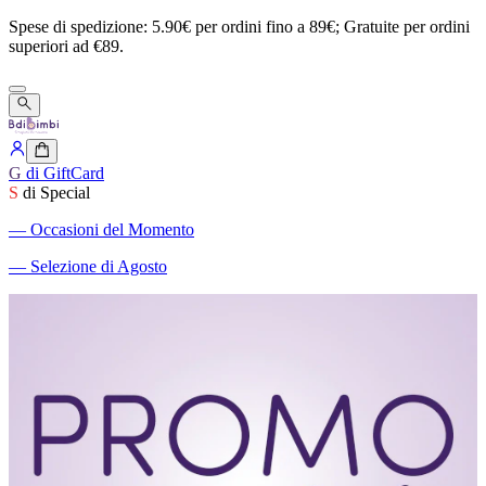
Spese
di
spedizione:
5.90€
per
ordini
fino
a
89€;
Gratuite
per
ordini
superiori
ad
€89.
G
di GiftCard
S
di Special
―
Occasioni del Momento
―
Selezione di Agosto