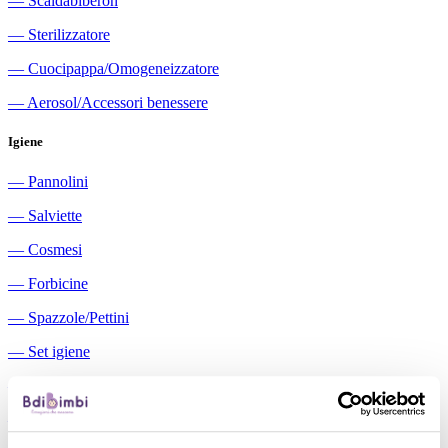
―
Scaldabiberon
―
Sterilizzatore
―
Cuocipappa/Omogeneizzatore
―
Aerosol/Accessori benessere
Igiene
―
Pannolini
―
Salviette
―
Cosmesi
―
Forbicine
―
Spazzole/Pettini
―
Set igiene
―
Igiene orale
―
Aspiratori nasali manuali