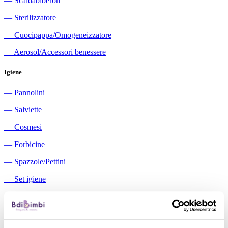
―
Scaldabiberon
―
Sterilizzatore
―
Cuocipappa/Omogeneizzatore
―
Aerosol/Accessori benessere
Igiene
―
Pannolini
―
Salviette
―
Cosmesi
―
Forbicine
―
Spazzole/Pettini
―
Set igiene
―
Igiene orale
―
Aspiratori nasali manuali