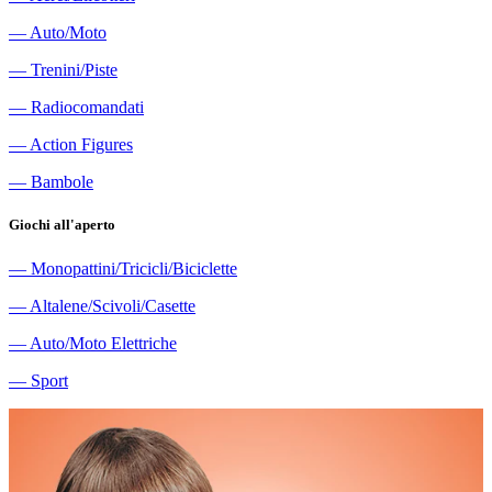
―
Auto/Moto
―
Trenini/Piste
―
Radiocomandati
―
Action Figures
―
Bambole
Giochi all'aperto
―
Monopattini/Tricicli/Biciclette
―
Altalene/Scivoli/Casette
―
Auto/Moto Elettriche
―
Sport