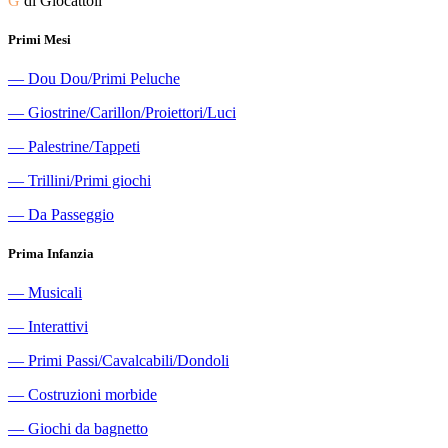
G
di Giocattoli
Primi Mesi
―
Dou Dou/Primi Peluche
―
Giostrine/Carillon/Proiettori/Luci
―
Palestrine/Tappeti
―
Trillini/Primi giochi
―
Da Passeggio
Prima Infanzia
―
Musicali
―
Interattivi
―
Primi Passi/Cavalcabili/Dondoli
―
Costruzioni morbide
―
Giochi da bagnetto