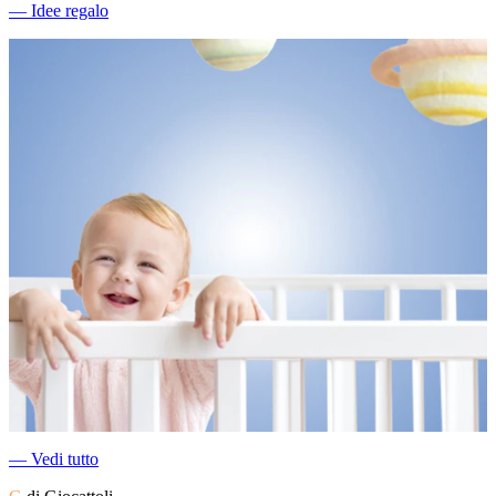
―
Idee regalo
―
Vedi tutto