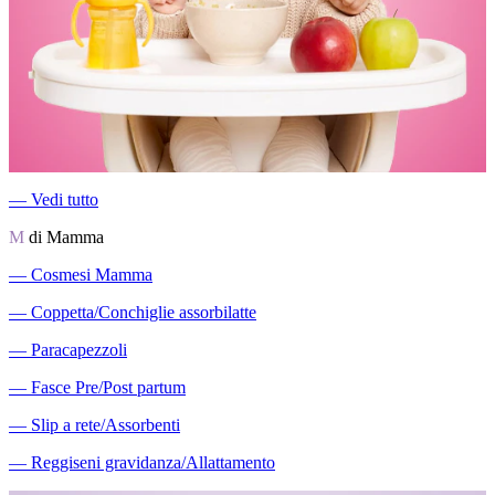
―
Vedi tutto
M
di Mamma
―
Cosmesi Mamma
―
Coppetta/Conchiglie assorbilatte
―
Paracapezzoli
―
Fasce Pre/Post partum
―
Slip a rete/Assorbenti
―
Reggiseni gravidanza/Allattamento