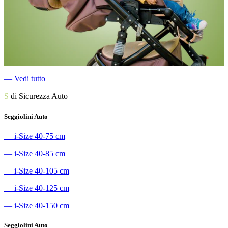
―
Vedi tutto
S
di Sicurezza Auto
Seggiolini Auto
―
i-Size 40-75 cm
―
i-Size 40-85 cm
―
i-Size 40-105 cm
―
i-Size 40-125 cm
―
i-Size 40-150 cm
Seggiolini Auto