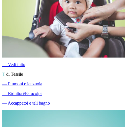
―
Vedi tutto
T
di Tessile
―
Piumoni e lenzuola
―
Riduttori/Paracolpi
―
Accappatoi e teli bagno