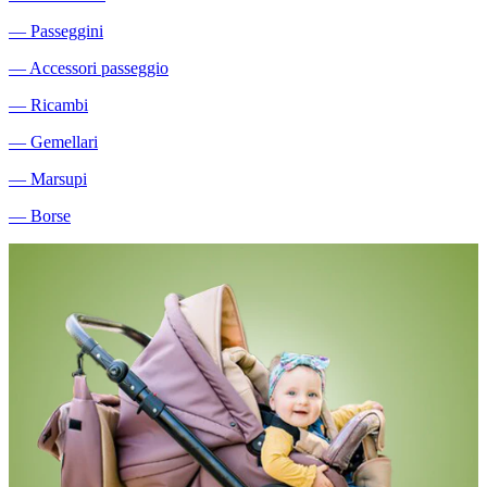
―
Passeggini
―
Accessori passeggio
―
Ricambi
―
Gemellari
―
Marsupi
―
Borse