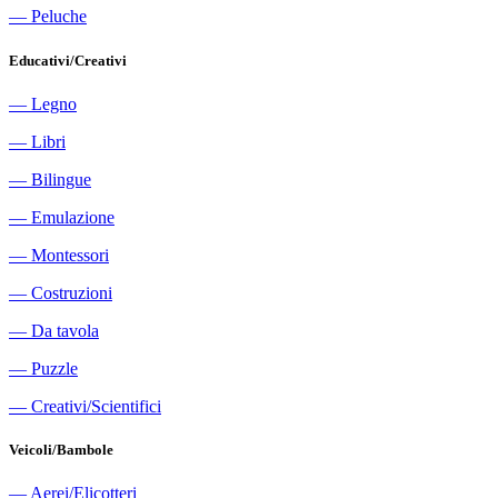
―
Peluche
Educativi/Creativi
―
Legno
―
Libri
―
Bilingue
―
Emulazione
―
Montessori
―
Costruzioni
―
Da tavola
―
Puzzle
―
Creativi/Scientifici
Veicoli/Bambole
―
Aerei/Elicotteri