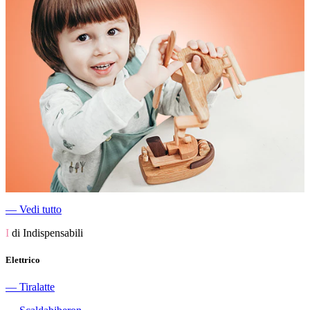
―
Vedi tutto
I
di Indispensabili
Elettrico
―
Tiralatte