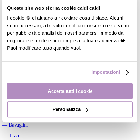
Allattamento
Questo sito web sforna cookie caldi caldi
―
Cuscini allattamento
I cookie 🍪 ci aiutano a ricordare cosa ti piace. Alcuni
sono necessari, altri solo con il tuo consenso e servono
―
Biberon
per pubblicità e analisi dei nostri partners, in modo da
―
Tettarelle
migliorare e rendere più completa la tua esperienza.❤️
―
Succhietti
Puoi modificare tutto quando vuoi.
―
Portasucchietti/Clip/Catenelle
―
Tiralatte Manuali
Impostazioni
―
Dosalatte
―
Conservalatte Materno
Accetta tutti i cookie
―
Massaggiagengive
Personalizza
Pappa
―
Bavaglini
―
Tazze