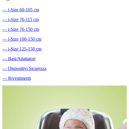
―
i-Size 60-105 cm
―
i-Size 76-115 cm
―
i-Size 76-150 cm
―
i-Size 100-150 cm
―
i-Size 125-150 cm
―
Basi/Adattatori
―
Dispositivi Sicurezza
―
Rivestimenti