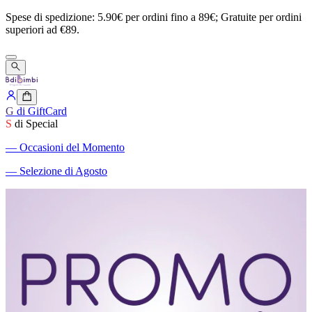
Spese
di
spedizione:
5.90€
per
ordini
fino
a
89€;
Gratuite
per
ordini
superiori
ad
€89.
G
di GiftCard
S
di Special
―
Occasioni del Momento
―
Selezione di Agosto