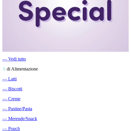
―
Vedi tutto
A
di Alimentazione
―
Latti
―
Biscotti
―
Creme
―
Pastine/Pasta
―
Merende/Snack
―
Pouch