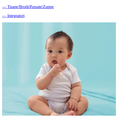
―
Tisane/Brodi/Passate/Zuppe
―
Integratori