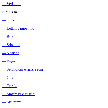
―
Vedi tutto
C
di Casa
―
Culle
―
Lettini campeggio
―
Box
―
Sdraiette
―
Altalene
―
Bagnetti
―
Seggioloni e rialzi sedia
―
Girelli
―
Tessile
―
Materassi e cuscini
―
Sicurezza