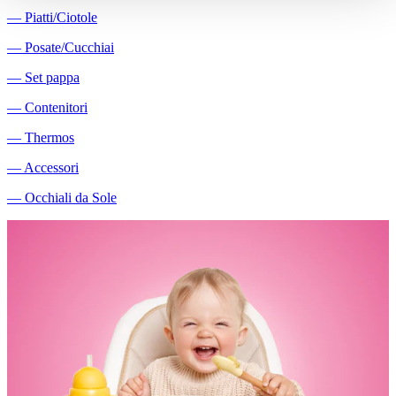
―
Piatti/Ciotole
―
Posate/Cucchiai
―
Set pappa
―
Contenitori
―
Thermos
―
Accessori
―
Occhiali da Sole