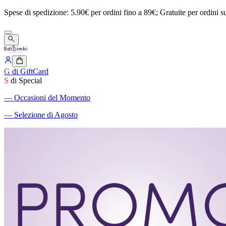
Spese
di
spedizione:
5.90€
per
ordini
fino
a
89€;
Gratuite
per
ordini
s
G
di GiftCard
S
di Special
―
Occasioni del Momento
―
Selezione di Agosto