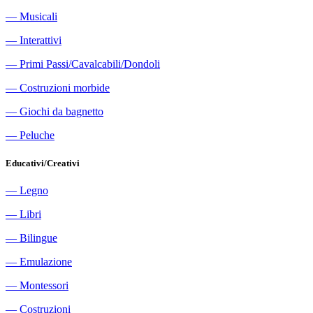
―
Musicali
―
Interattivi
―
Primi Passi/Cavalcabili/Dondoli
―
Costruzioni morbide
―
Giochi da bagnetto
―
Peluche
Educativi/Creativi
―
Legno
―
Libri
―
Bilingue
―
Emulazione
―
Montessori
―
Costruzioni