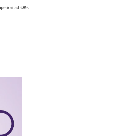
uperiori
ad
€89.