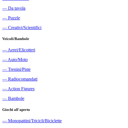
―
Da tavola
―
Puzzle
―
Creativi/Scientifici
Veicoli/Bambole
―
Aerei/Elicotteri
―
Auto/Moto
―
Trenini/Piste
―
Radiocomandati
―
Action Figures
―
Bambole
Giochi all'aperto
―
Monopattini/Tricicli/Biciclette