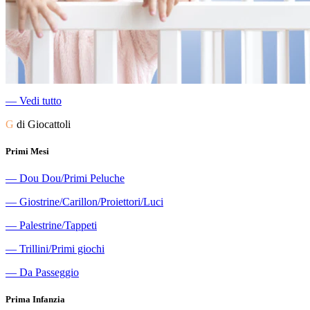
―
Vedi tutto
G
di Giocattoli
Primi Mesi
―
Dou Dou/Primi Peluche
―
Giostrine/Carillon/Proiettori/Luci
―
Palestrine/Tappeti
―
Trillini/Primi giochi
―
Da Passeggio
Prima Infanzia