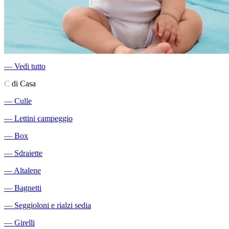
―
Vedi tutto
C
di Casa
―
Culle
―
Lettini campeggio
―
Box
―
Sdraiette
―
Altalene
―
Bagnetti
―
Seggioloni e rialzi sedia
―
Girelli