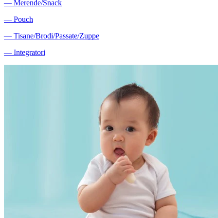
―
Merende/Snack
―
Pouch
―
Tisane/Brodi/Passate/Zuppe
―
Integratori