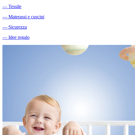
―
Tessile
―
Materassi e cuscini
―
Sicurezza
―
Idee regalo