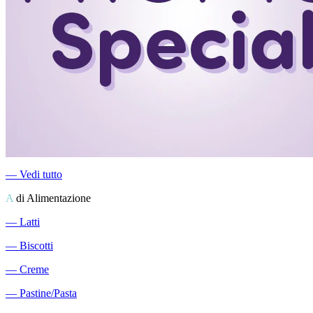
―
Vedi tutto
A
di Alimentazione
―
Latti
―
Biscotti
―
Creme
―
Pastine/Pasta