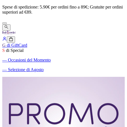
Spese
di
spedizione:
5.90€
per
ordini
fino
a
89€;
Gratuite
per
ordini
superiori
ad
€89.
G
di GiftCard
S
di Special
―
Occasioni del Momento
―
Selezione di Agosto