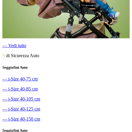
―
Vedi tutto
S
di Sicurezza Auto
Seggiolini Auto
―
i-Size 40-75 cm
―
i-Size 40-85 cm
―
i-Size 40-105 cm
―
i-Size 40-125 cm
―
i-Size 40-150 cm
Seggiolini Auto