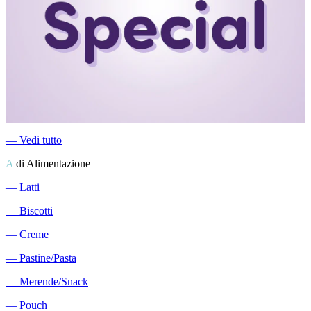
―
Vedi tutto
A
di Alimentazione
―
Latti
―
Biscotti
―
Creme
―
Pastine/Pasta
―
Merende/Snack
―
Pouch