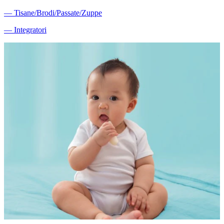
―
Tisane/Brodi/Passate/Zuppe
―
Integratori