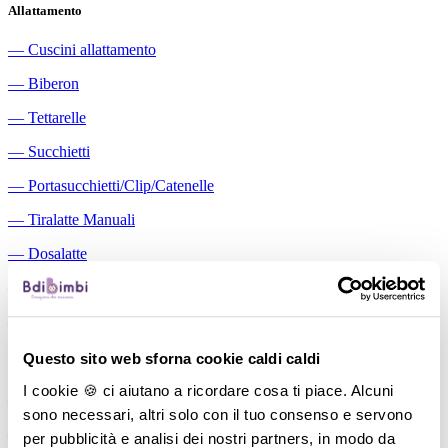
Allattamento
―
Cuscini allattamento
―
Biberon
―
Tettarelle
―
Succhietti
―
Portasucchietti/Clip/Catenelle
―
Tiralatte Manuali
―
Dosalatte
―
Conservalatte Materno
―
Massaggiagengive
Questo sito web sforna cookie caldi caldi
Pappa
I cookie 🍪 ci aiutano a ricordare cosa ti piace. Alcuni
―
Bavaglini
sono necessari, altri solo con il tuo consenso e servono
―
Tazze
per pubblicità e analisi dei nostri partners, in modo da