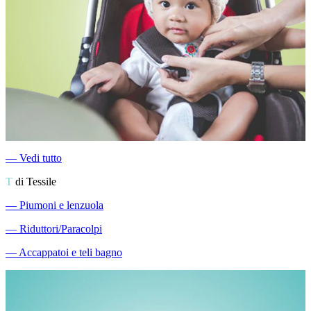
―
Vedi tutto
T
di Tessile
―
Piumoni e lenzuola
―
Riduttori/Paracolpi
―
Accappatoi e teli bagno