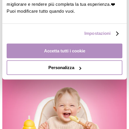
migliorare e rendere più completa la tua esperienza.❤️
―
Piatti/Ciotole
Puoi modificare tutto quando vuoi.
―
Posate/Cucchiai
―
Set pappa
Impostazioni
―
Contenitori
―
Thermos
Accetta tutti i cookie
―
Accessori
―
Occhiali da Sole
Personalizza