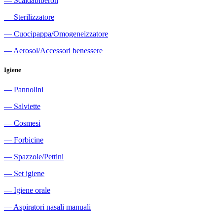
―
Scaldabiberon
―
Sterilizzatore
―
Cuocipappa/Omogeneizzatore
―
Aerosol/Accessori benessere
Igiene
―
Pannolini
―
Salviette
―
Cosmesi
―
Forbicine
―
Spazzole/Pettini
―
Set igiene
―
Igiene orale
―
Aspiratori nasali manuali