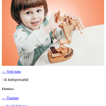
―
Vedi tutto
I
di Indispensabili
Elettrico
―
Tiralatte