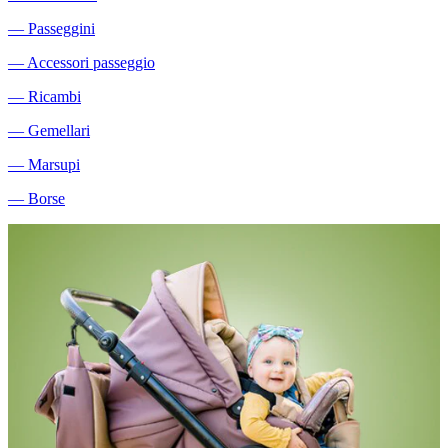
―
Passeggini
―
Accessori passeggio
―
Ricambi
―
Gemellari
―
Marsupi
―
Borse