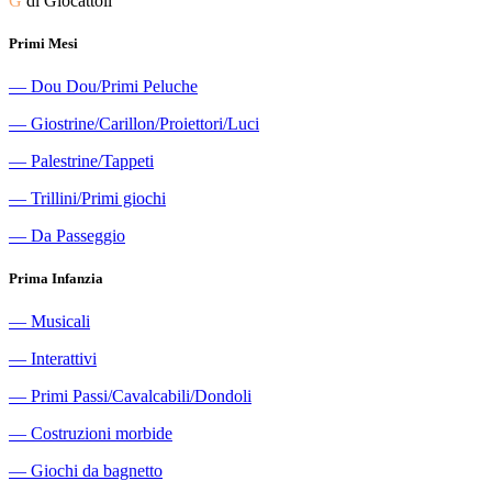
G
di Giocattoli
Primi Mesi
―
Dou Dou/Primi Peluche
―
Giostrine/Carillon/Proiettori/Luci
―
Palestrine/Tappeti
―
Trillini/Primi giochi
―
Da Passeggio
Prima Infanzia
―
Musicali
―
Interattivi
―
Primi Passi/Cavalcabili/Dondoli
―
Costruzioni morbide
―
Giochi da bagnetto