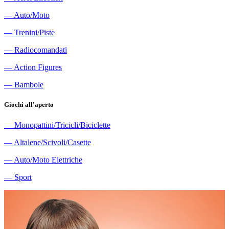
―
Auto/Moto
―
Trenini/Piste
―
Radiocomandati
―
Action Figures
―
Bambole
Giochi all'aperto
―
Monopattini/Tricicli/Biciclette
―
Altalene/Scivoli/Casette
―
Auto/Moto Elettriche
―
Sport