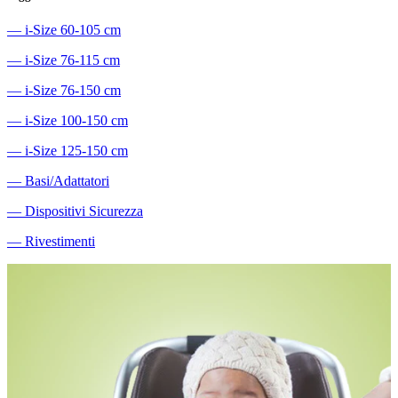
―
i-Size 60-105 cm
―
i-Size 76-115 cm
―
i-Size 76-150 cm
―
i-Size 100-150 cm
―
i-Size 125-150 cm
―
Basi/Adattatori
―
Dispositivi Sicurezza
―
Rivestimenti