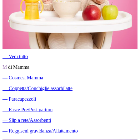
―
Vedi tutto
M
di Mamma
―
Cosmesi Mamma
―
Coppetta/Conchiglie assorbilatte
―
Paracapezzoli
―
Fasce Pre/Post partum
―
Slip a rete/Assorbenti
―
Reggiseni gravidanza/Allattamento