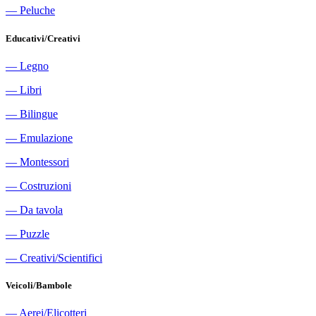
―
Peluche
Educativi/Creativi
―
Legno
―
Libri
―
Bilingue
―
Emulazione
―
Montessori
―
Costruzioni
―
Da tavola
―
Puzzle
―
Creativi/Scientifici
Veicoli/Bambole
―
Aerei/Elicotteri