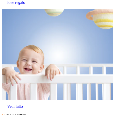
―
Idee regalo
―
Vedi tutto