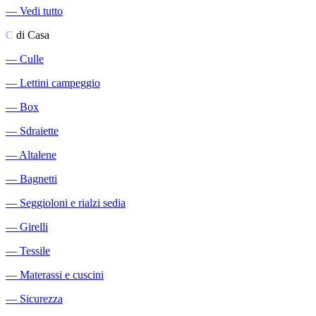
―
Vedi tutto
C
di Casa
―
Culle
―
Lettini campeggio
―
Box
―
Sdraiette
―
Altalene
―
Bagnetti
―
Seggioloni e rialzi sedia
―
Girelli
―
Tessile
―
Materassi e cuscini
―
Sicurezza