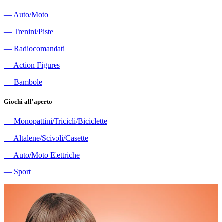
―
Auto/Moto
―
Trenini/Piste
―
Radiocomandati
―
Action Figures
―
Bambole
Giochi all'aperto
―
Monopattini/Tricicli/Biciclette
―
Altalene/Scivoli/Casette
―
Auto/Moto Elettriche
―
Sport