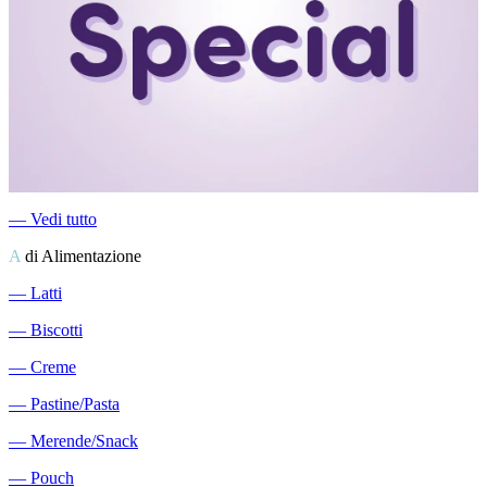
―
Vedi tutto
A
di Alimentazione
―
Latti
―
Biscotti
―
Creme
―
Pastine/Pasta
―
Merende/Snack
―
Pouch