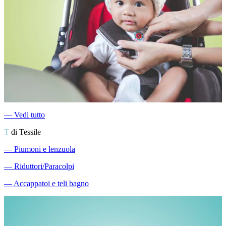
―
Vedi tutto
T
di Tessile
―
Piumoni e lenzuola
―
Riduttori/Paracolpi
―
Accappatoi e teli bagno