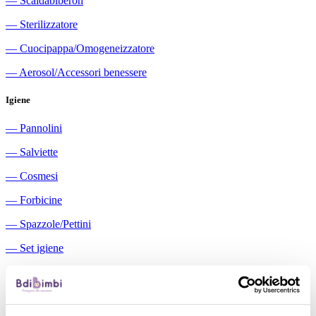
―
Scaldabiberon
―
Sterilizzatore
―
Cuocipappa/Omogeneizzatore
―
Aerosol/Accessori benessere
Igiene
―
Pannolini
―
Salviette
―
Cosmesi
―
Forbicine
―
Spazzole/Pettini
―
Set igiene
―
Igiene orale
―
Aspiratori nasali manuali