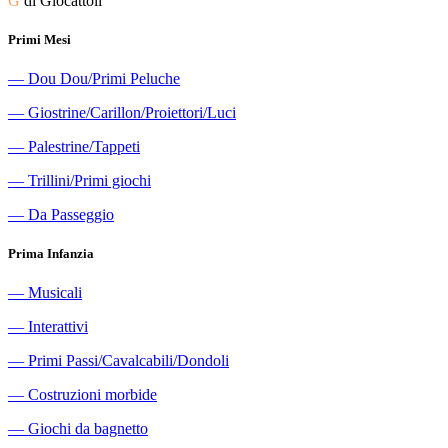
G
di Giocattoli
Primi Mesi
―
Dou Dou/Primi Peluche
―
Giostrine/Carillon/Proiettori/Luci
―
Palestrine/Tappeti
―
Trillini/Primi giochi
―
Da Passeggio
Prima Infanzia
―
Musicali
―
Interattivi
―
Primi Passi/Cavalcabili/Dondoli
―
Costruzioni morbide
―
Giochi da bagnetto