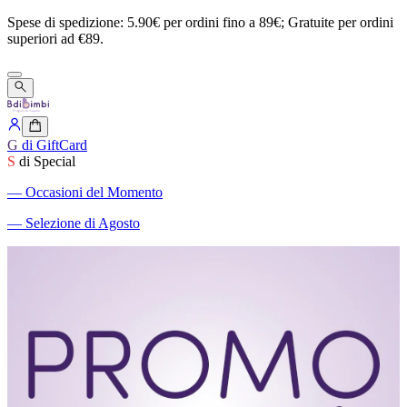
Spese
di
spedizione:
5.90€
per
ordini
fino
a
89€;
Gratuite
per
ordini
superiori
ad
€89.
G
di GiftCard
S
di Special
―
Occasioni del Momento
―
Selezione di Agosto