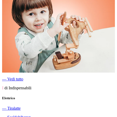
―
Vedi tutto
I
di Indispensabili
Elettrico
―
Tiralatte