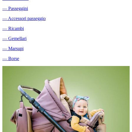
―
Passeggini
―
Accessori passeggio
―
Ricambi
―
Gemellari
―
Marsupi
―
Borse