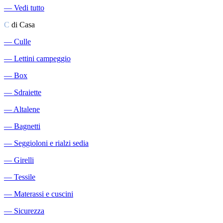
―
Vedi tutto
C
di Casa
―
Culle
―
Lettini campeggio
―
Box
―
Sdraiette
―
Altalene
―
Bagnetti
―
Seggioloni e rialzi sedia
―
Girelli
―
Tessile
―
Materassi e cuscini
―
Sicurezza