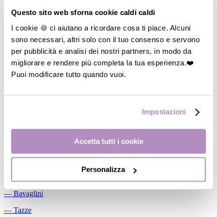
Allattamento
Questo sito web sforna cookie caldi caldi
―
Cuscini allattamento
I cookie 🍪 ci aiutano a ricordare cosa ti piace. Alcuni
sono necessari, altri solo con il tuo consenso e servono
―
Biberon
per pubblicità e analisi dei nostri partners, in modo da
―
Tettarelle
migliorare e rendere più completa la tua esperienza.❤️
―
Succhietti
Puoi modificare tutto quando vuoi.
―
Portasucchietti/Clip/Catenelle
―
Tiralatte Manuali
Impostazioni
―
Dosalatte
―
Conservalatte Materno
Accetta tutti i cookie
―
Massaggiagengive
Personalizza
Pappa
―
Bavaglini
―
Tazze