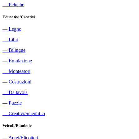
―
Peluche
Educativi/Creativi
―
Legno
―
Libri
―
Bilingue
―
Emulazione
―
Montessori
―
Costruzioni
―
Da tavola
―
Puzzle
―
Creativi/Scientifici
Veicoli/Bambole
―
Aerei/Elicotteri