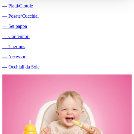
―
Piatti/Ciotole
―
Posate/Cucchiai
―
Set pappa
―
Contenitori
―
Thermos
―
Accessori
―
Occhiali da Sole