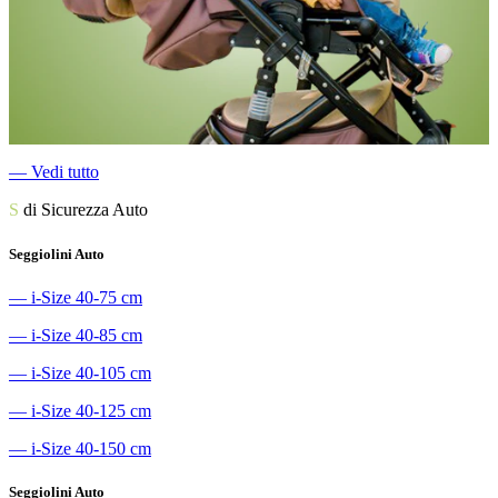
―
Vedi tutto
S
di Sicurezza Auto
Seggiolini Auto
―
i-Size 40-75 cm
―
i-Size 40-85 cm
―
i-Size 40-105 cm
―
i-Size 40-125 cm
―
i-Size 40-150 cm
Seggiolini Auto