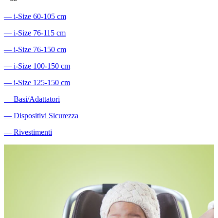
―
i-Size 60-105 cm
―
i-Size 76-115 cm
―
i-Size 76-150 cm
―
i-Size 100-150 cm
―
i-Size 125-150 cm
―
Basi/Adattatori
―
Dispositivi Sicurezza
―
Rivestimenti