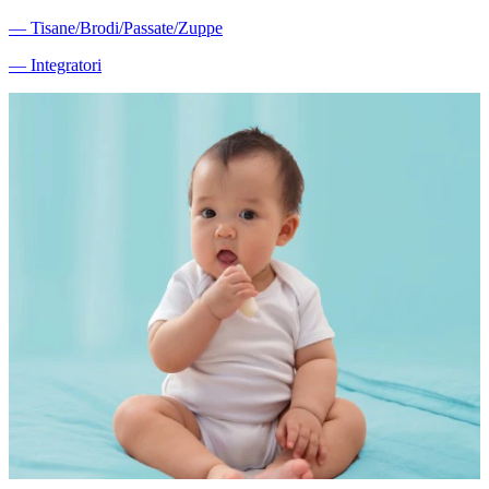
―
Tisane/Brodi/Passate/Zuppe
―
Integratori