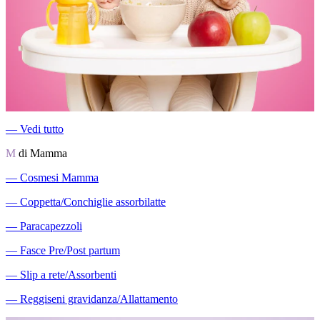
―
Vedi tutto
M
di Mamma
―
Cosmesi Mamma
―
Coppetta/Conchiglie assorbilatte
―
Paracapezzoli
―
Fasce Pre/Post partum
―
Slip a rete/Assorbenti
―
Reggiseni gravidanza/Allattamento