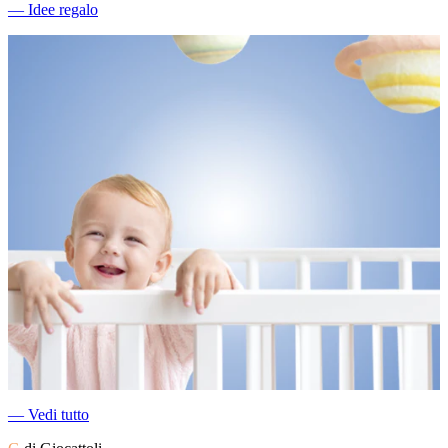
―
Idee regalo
―
Vedi tutto