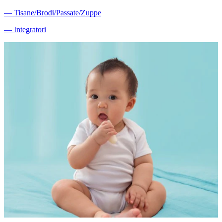
―
Tisane/Brodi/Passate/Zuppe
―
Integratori