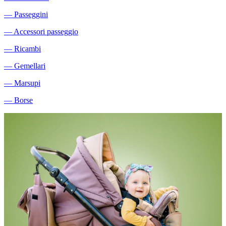
―
Passeggini
―
Accessori passeggio
―
Ricambi
―
Gemellari
―
Marsupi
―
Borse