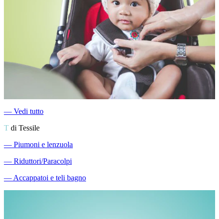
―
Vedi tutto
T
di Tessile
―
Piumoni e lenzuola
―
Riduttori/Paracolpi
―
Accappatoi e teli bagno