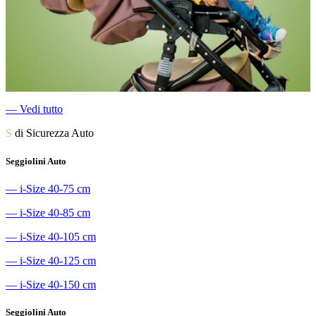
―
Vedi tutto
S
di Sicurezza Auto
Seggiolini Auto
―
i-Size 40-75 cm
―
i-Size 40-85 cm
―
i-Size 40-105 cm
―
i-Size 40-125 cm
―
i-Size 40-150 cm
Seggiolini Auto