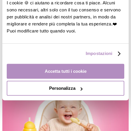
I cookie 🍪 ci aiutano a ricordare cosa ti piace. Alcuni
―
Piatti/Ciotole
sono necessari, altri solo con il tuo consenso e servono
―
Posate/Cucchiai
per pubblicità e analisi dei nostri partners, in modo da
migliorare e rendere più completa la tua esperienza.❤️
―
Set pappa
Puoi modificare tutto quando vuoi.
―
Contenitori
―
Thermos
Impostazioni
―
Accessori
―
Occhiali da Sole
Accetta tutti i cookie
Personalizza