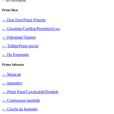
G
di Giocattoli
Primi Mesi
―
Dou Dou/Primi Peluche
―
Giostrine/Carillon/Proiettori/Luci
―
Palestrine/Tappeti
―
Trillini/Primi giochi
―
Da Passeggio
Prima Infanzia
―
Musicali
―
Interattivi
―
Primi Passi/Cavalcabili/Dondoli
―
Costruzioni morbide
―
Giochi da bagnetto