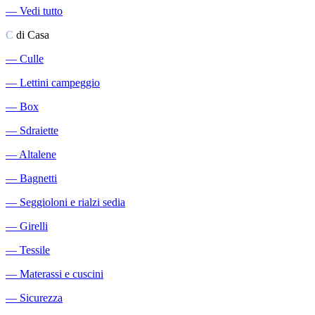
―
Vedi tutto
C
di Casa
―
Culle
―
Lettini campeggio
―
Box
―
Sdraiette
―
Altalene
―
Bagnetti
―
Seggioloni e rialzi sedia
―
Girelli
―
Tessile
―
Materassi e cuscini
―
Sicurezza