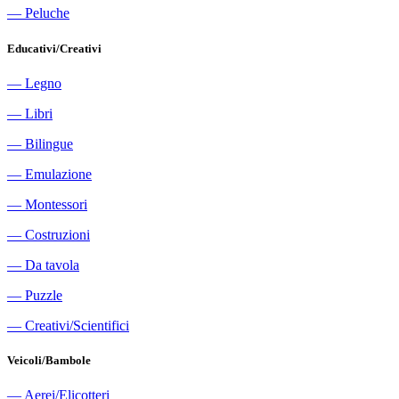
―
Peluche
Educativi/Creativi
―
Legno
―
Libri
―
Bilingue
―
Emulazione
―
Montessori
―
Costruzioni
―
Da tavola
―
Puzzle
―
Creativi/Scientifici
Veicoli/Bambole
―
Aerei/Elicotteri