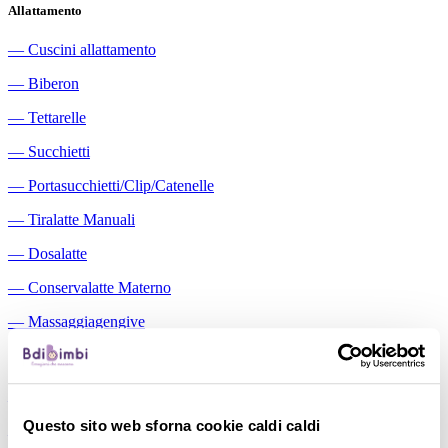
Allattamento
―
Cuscini allattamento
―
Biberon
―
Tettarelle
―
Succhietti
―
Portasucchietti/Clip/Catenelle
―
Tiralatte Manuali
―
Dosalatte
―
Conservalatte Materno
―
Massaggiagengive
Pappa
―
Bavaglini
Questo sito web sforna cookie caldi caldi
―
Tazze