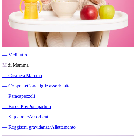
―
Vedi tutto
M
di Mamma
―
Cosmesi Mamma
―
Coppetta/Conchiglie assorbilatte
―
Paracapezzoli
―
Fasce Pre/Post partum
―
Slip a rete/Assorbenti
―
Reggiseni gravidanza/Allattamento