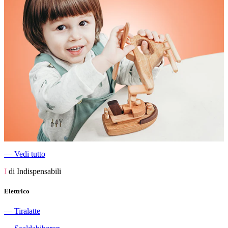
―
Vedi tutto
I
di Indispensabili
Elettrico
―
Tiralatte