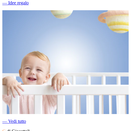
―
Idee regalo
―
Vedi tutto