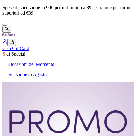
Spese
di
spedizione:
5.90€
per
ordini
fino
a
89€;
Gratuite
per
ordini
superiori
ad
€89.
G
di GiftCard
S
di Special
―
Occasioni del Momento
―
Selezione di Agosto