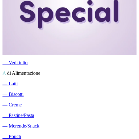
―
Vedi tutto
A
di Alimentazione
―
Latti
―
Biscotti
―
Creme
―
Pastine/Pasta
―
Merende/Snack
―
Pouch