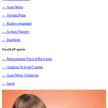
―
Auto/Moto
―
Trenini/Piste
―
Radiocomandati
―
Action Figures
―
Bambole
Giochi all'aperto
―
Monopattini/Tricicli/Biciclette
―
Altalene/Scivoli/Casette
―
Auto/Moto Elettriche
―
Sport