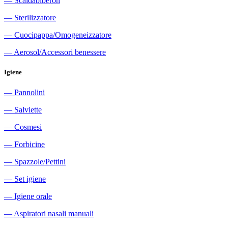
―
Scaldabiberon
―
Sterilizzatore
―
Cuocipappa/Omogeneizzatore
―
Aerosol/Accessori benessere
Igiene
―
Pannolini
―
Salviette
―
Cosmesi
―
Forbicine
―
Spazzole/Pettini
―
Set igiene
―
Igiene orale
―
Aspiratori nasali manuali