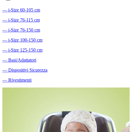
―
i-Size 60-105 cm
―
i-Size 76-115 cm
―
i-Size 76-150 cm
―
i-Size 100-150 cm
―
i-Size 125-150 cm
―
Basi/Adattatori
―
Dispositivi Sicurezza
―
Rivestimenti