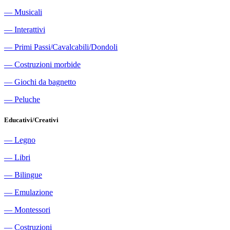
―
Musicali
―
Interattivi
―
Primi Passi/Cavalcabili/Dondoli
―
Costruzioni morbide
―
Giochi da bagnetto
―
Peluche
Educativi/Creativi
―
Legno
―
Libri
―
Bilingue
―
Emulazione
―
Montessori
―
Costruzioni