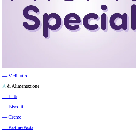
―
Vedi tutto
A
di Alimentazione
―
Latti
―
Biscotti
―
Creme
―
Pastine/Pasta