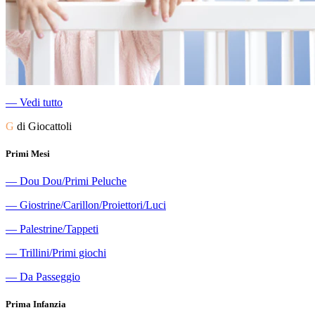
―
Vedi tutto
G
di Giocattoli
Primi Mesi
―
Dou Dou/Primi Peluche
―
Giostrine/Carillon/Proiettori/Luci
―
Palestrine/Tappeti
―
Trillini/Primi giochi
―
Da Passeggio
Prima Infanzia