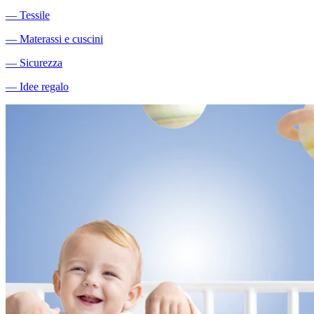
―
Tessile
―
Materassi e cuscini
―
Sicurezza
―
Idee regalo