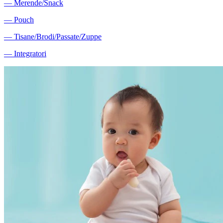
―
Merende/Snack
―
Pouch
―
Tisane/Brodi/Passate/Zuppe
―
Integratori