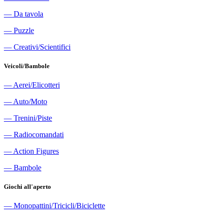
―
Da tavola
―
Puzzle
―
Creativi/Scientifici
Veicoli/Bambole
―
Aerei/Elicotteri
―
Auto/Moto
―
Trenini/Piste
―
Radiocomandati
―
Action Figures
―
Bambole
Giochi all'aperto
―
Monopattini/Tricicli/Biciclette