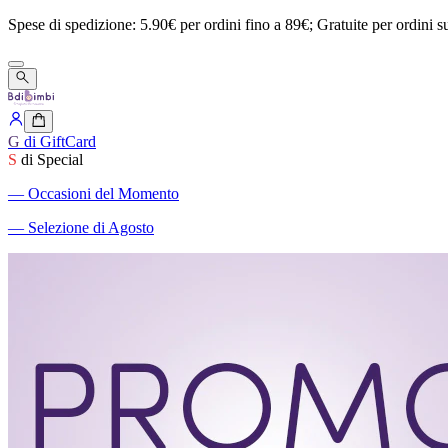
Spese
di
spedizione:
5.90€
per
ordini
fino
a
89€;
Gratuite
per
ordini
s
G
di GiftCard
S
di Special
―
Occasioni del Momento
―
Selezione di Agosto