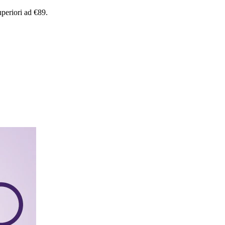
uperiori
ad
€89.