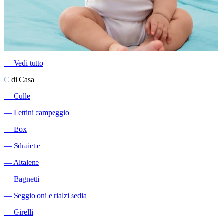
―
Vedi tutto
C
di Casa
―
Culle
―
Lettini campeggio
―
Box
―
Sdraiette
―
Altalene
―
Bagnetti
―
Seggioloni e rialzi sedia
―
Girelli