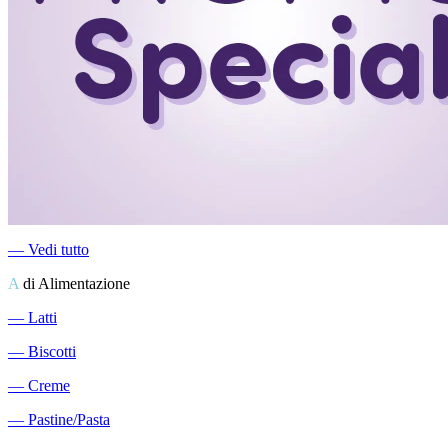
―
Vedi tutto
A
di Alimentazione
―
Latti
―
Biscotti
―
Creme
―
Pastine/Pasta