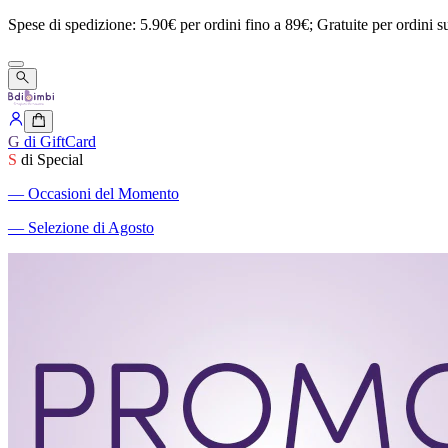
Spese
di
spedizione:
5.90€
per
ordini
fino
a
89€;
Gratuite
per
ordini
s
G
di GiftCard
S
di Special
―
Occasioni del Momento
―
Selezione di Agosto