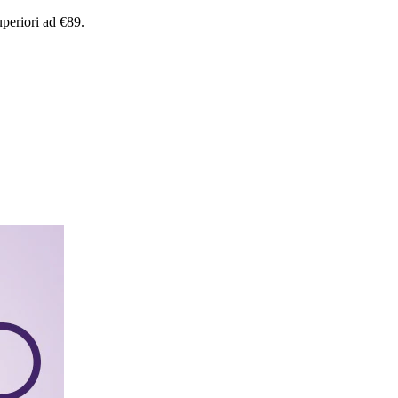
uperiori
ad
€89.