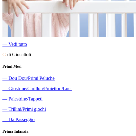
―
Vedi tutto
G
di Giocattoli
Primi Mesi
―
Dou Dou/Primi Peluche
―
Giostrine/Carillon/Proiettori/Luci
―
Palestrine/Tappeti
―
Trillini/Primi giochi
―
Da Passeggio
Prima Infanzia