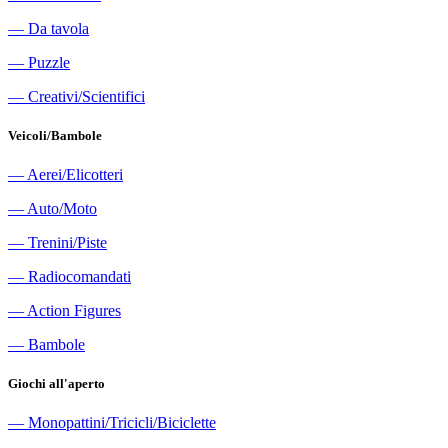
―
Da tavola
―
Puzzle
―
Creativi/Scientifici
Veicoli/Bambole
―
Aerei/Elicotteri
―
Auto/Moto
―
Trenini/Piste
―
Radiocomandati
―
Action Figures
―
Bambole
Giochi all'aperto
―
Monopattini/Tricicli/Biciclette