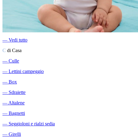
―
Vedi tutto
C
di Casa
―
Culle
―
Lettini campeggio
―
Box
―
Sdraiette
―
Altalene
―
Bagnetti
―
Seggioloni e rialzi sedia
―
Girelli