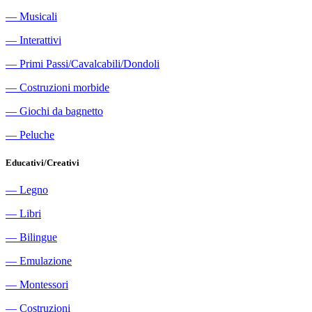
―
Musicali
―
Interattivi
―
Primi Passi/Cavalcabili/Dondoli
―
Costruzioni morbide
―
Giochi da bagnetto
―
Peluche
Educativi/Creativi
―
Legno
―
Libri
―
Bilingue
―
Emulazione
―
Montessori
―
Costruzioni