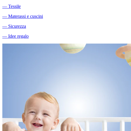
―
Tessile
―
Materassi e cuscini
―
Sicurezza
―
Idee regalo