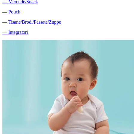
―
Merende/Snack
―
Pouch
―
Tisane/Brodi/Passate/Zuppe
―
Integratori