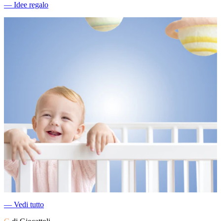
―
Idee regalo
―
Vedi tutto