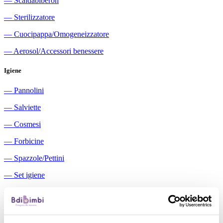
―
Scaldabiberon
―
Sterilizzatore
―
Cuocipappa/Omogeneizzatore
―
Aerosol/Accessori benessere
Igiene
―
Pannolini
―
Salviette
―
Cosmesi
―
Forbicine
―
Spazzole/Pettini
―
Set igiene
―
Igiene orale
―
Aspiratori nasali manuali