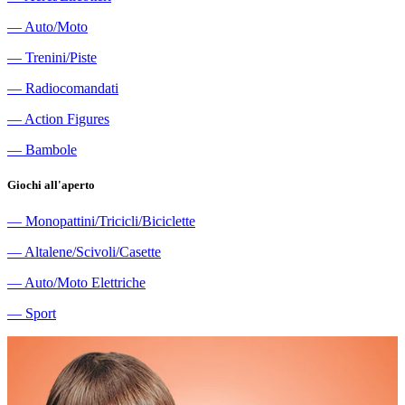
―
Auto/Moto
―
Trenini/Piste
―
Radiocomandati
―
Action Figures
―
Bambole
Giochi all'aperto
―
Monopattini/Tricicli/Biciclette
―
Altalene/Scivoli/Casette
―
Auto/Moto Elettriche
―
Sport