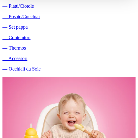
―
Piatti/Ciotole
―
Posate/Cucchiai
―
Set pappa
―
Contenitori
―
Thermos
―
Accessori
―
Occhiali da Sole