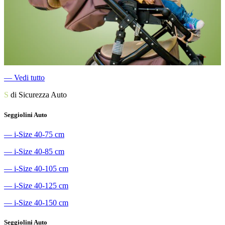
―
Vedi tutto
S
di Sicurezza Auto
Seggiolini Auto
―
i-Size 40-75 cm
―
i-Size 40-85 cm
―
i-Size 40-105 cm
―
i-Size 40-125 cm
―
i-Size 40-150 cm
Seggiolini Auto