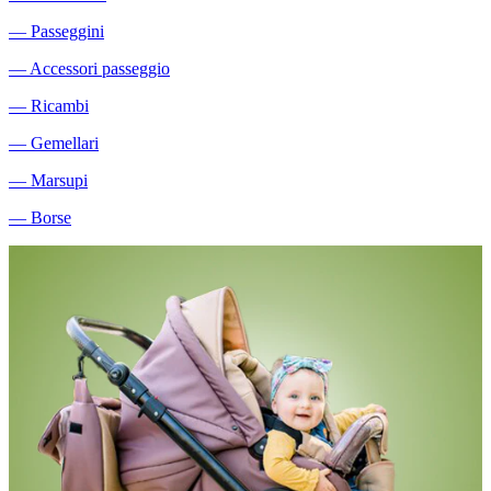
―
Passeggini
―
Accessori passeggio
―
Ricambi
―
Gemellari
―
Marsupi
―
Borse