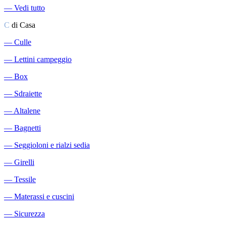
―
Vedi tutto
C
di Casa
―
Culle
―
Lettini campeggio
―
Box
―
Sdraiette
―
Altalene
―
Bagnetti
―
Seggioloni e rialzi sedia
―
Girelli
―
Tessile
―
Materassi e cuscini
―
Sicurezza