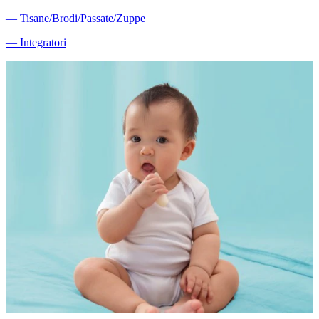
―
Tisane/Brodi/Passate/Zuppe
―
Integratori