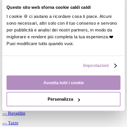
Allattamento
Questo sito web sforna cookie caldi caldi
―
Cuscini allattamento
I cookie 🍪 ci aiutano a ricordare cosa ti piace. Alcuni
sono necessari, altri solo con il tuo consenso e servono
―
Biberon
per pubblicità e analisi dei nostri partners, in modo da
―
Tettarelle
migliorare e rendere più completa la tua esperienza.❤️
―
Succhietti
Puoi modificare tutto quando vuoi.
―
Portasucchietti/Clip/Catenelle
―
Tiralatte Manuali
Impostazioni
―
Dosalatte
―
Conservalatte Materno
Accetta tutti i cookie
―
Massaggiagengive
Personalizza
Pappa
―
Bavaglini
―
Tazze