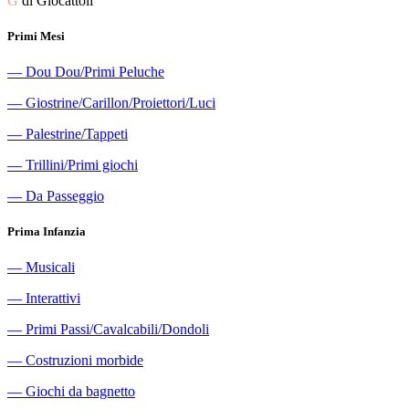
G
di Giocattoli
Primi Mesi
―
Dou Dou/Primi Peluche
―
Giostrine/Carillon/Proiettori/Luci
―
Palestrine/Tappeti
―
Trillini/Primi giochi
―
Da Passeggio
Prima Infanzia
―
Musicali
―
Interattivi
―
Primi Passi/Cavalcabili/Dondoli
―
Costruzioni morbide
―
Giochi da bagnetto