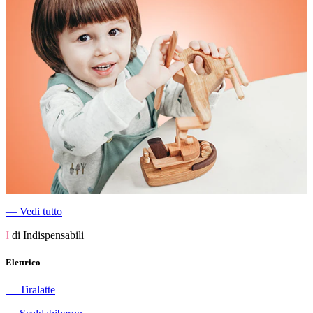
―
Vedi tutto
I
di Indispensabili
Elettrico
―
Tiralatte