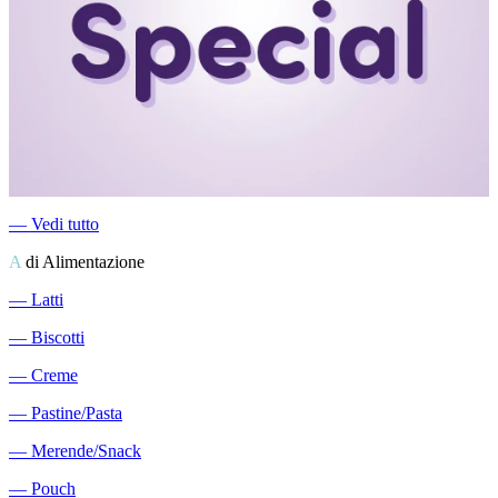
―
Vedi tutto
A
di Alimentazione
―
Latti
―
Biscotti
―
Creme
―
Pastine/Pasta
―
Merende/Snack
―
Pouch