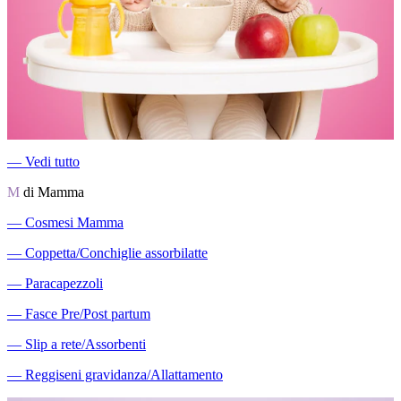
―
Vedi tutto
M
di Mamma
―
Cosmesi Mamma
―
Coppetta/Conchiglie assorbilatte
―
Paracapezzoli
―
Fasce Pre/Post partum
―
Slip a rete/Assorbenti
―
Reggiseni gravidanza/Allattamento