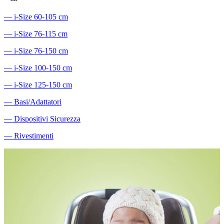
―
i-Size 60-105 cm
―
i-Size 76-115 cm
―
i-Size 76-150 cm
―
i-Size 100-150 cm
―
i-Size 125-150 cm
―
Basi/Adattatori
―
Dispositivi Sicurezza
―
Rivestimenti