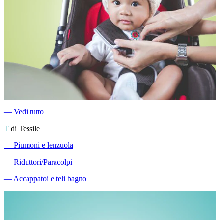
―
Vedi tutto
T
di Tessile
―
Piumoni e lenzuola
―
Riduttori/Paracolpi
―
Accappatoi e teli bagno