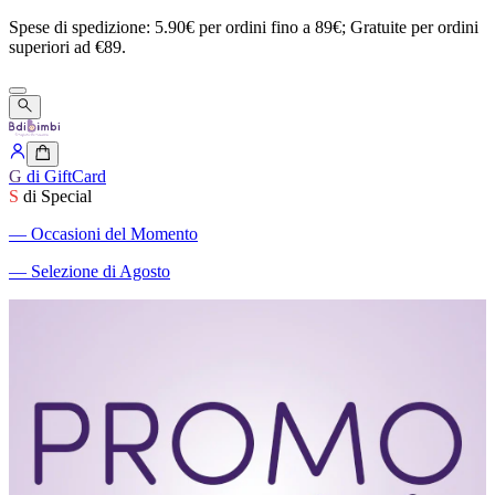
Spese
di
spedizione:
5.90€
per
ordini
fino
a
89€;
Gratuite
per
ordini
superiori
ad
€89.
G
di GiftCard
S
di Special
―
Occasioni del Momento
―
Selezione di Agosto