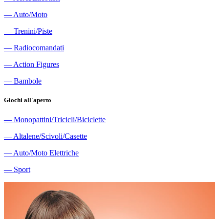
―
Auto/Moto
―
Trenini/Piste
―
Radiocomandati
―
Action Figures
―
Bambole
Giochi all'aperto
―
Monopattini/Tricicli/Biciclette
―
Altalene/Scivoli/Casette
―
Auto/Moto Elettriche
―
Sport