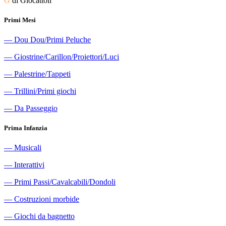
G
di Giocattoli
Primi Mesi
―
Dou Dou/Primi Peluche
―
Giostrine/Carillon/Proiettori/Luci
―
Palestrine/Tappeti
―
Trillini/Primi giochi
―
Da Passeggio
Prima Infanzia
―
Musicali
―
Interattivi
―
Primi Passi/Cavalcabili/Dondoli
―
Costruzioni morbide
―
Giochi da bagnetto