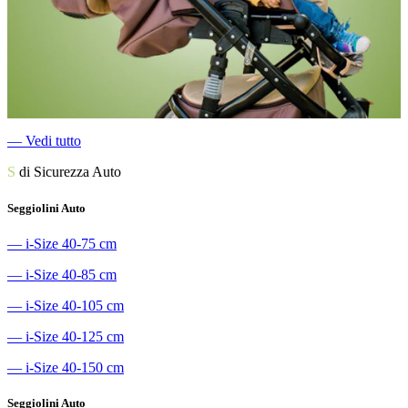
―
Vedi tutto
S
di Sicurezza Auto
Seggiolini Auto
―
i-Size 40-75 cm
―
i-Size 40-85 cm
―
i-Size 40-105 cm
―
i-Size 40-125 cm
―
i-Size 40-150 cm
Seggiolini Auto