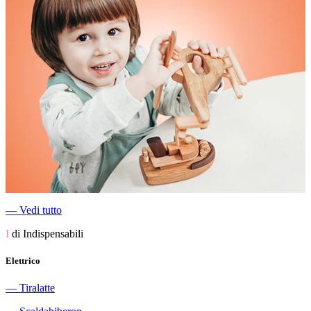
―
Vedi tutto
I
di Indispensabili
Elettrico
―
Tiralatte