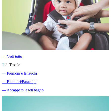
―
Vedi tutto
T
di Tessile
―
Piumoni e lenzuola
―
Riduttori/Paracolpi
―
Accappatoi e teli bagno