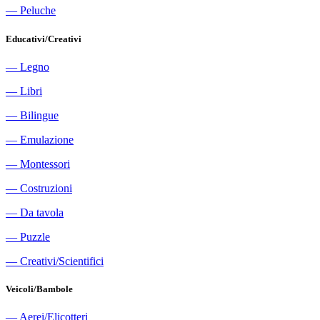
―
Peluche
Educativi/Creativi
―
Legno
―
Libri
―
Bilingue
―
Emulazione
―
Montessori
―
Costruzioni
―
Da tavola
―
Puzzle
―
Creativi/Scientifici
Veicoli/Bambole
―
Aerei/Elicotteri