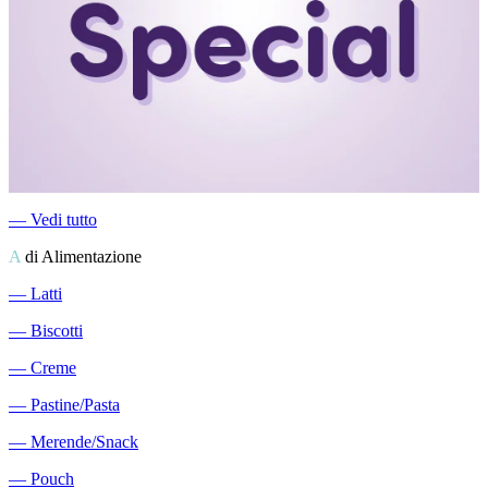
―
Vedi tutto
A
di Alimentazione
―
Latti
―
Biscotti
―
Creme
―
Pastine/Pasta
―
Merende/Snack
―
Pouch