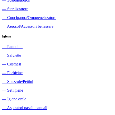
―
Scaldabiberon
―
Sterilizzatore
―
Cuocipappa/Omogeneizzatore
―
Aerosol/Accessori benessere
Igiene
―
Pannolini
―
Salviette
―
Cosmesi
―
Forbicine
―
Spazzole/Pettini
―
Set igiene
―
Igiene orale
―
Aspiratori nasali manuali