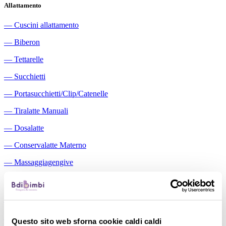
Allattamento
―
Cuscini allattamento
―
Biberon
―
Tettarelle
―
Succhietti
―
Portasucchietti/Clip/Catenelle
―
Tiralatte Manuali
―
Dosalatte
―
Conservalatte Materno
―
Massaggiagengive
Pappa
―
Bavaglini
―
Tazze
Questo sito web sforna cookie caldi caldi