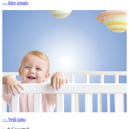
―
Idee regalo
―
Vedi tutto