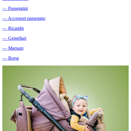
―
Passeggini
―
Accessori passeggio
―
Ricambi
―
Gemellari
―
Marsupi
―
Borse