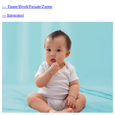
―
Tisane/Brodi/Passate/Zuppe
―
Integratori