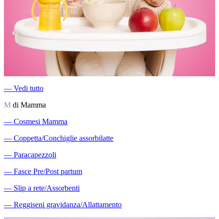
―
Vedi tutto
M
di Mamma
―
Cosmesi Mamma
―
Coppetta/Conchiglie assorbilatte
―
Paracapezzoli
―
Fasce Pre/Post partum
―
Slip a rete/Assorbenti
―
Reggiseni gravidanza/Allattamento