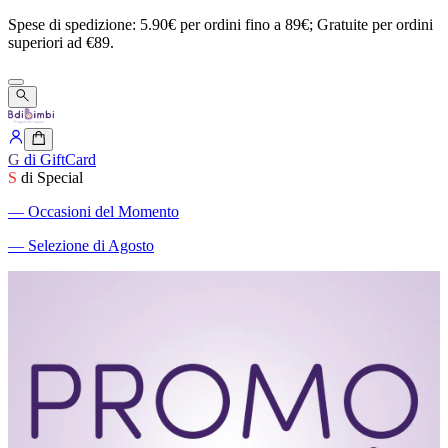
Spese
di
spedizione:
5.90€
per
ordini
fino
a
89€;
Gratuite
per
ordini
superiori
ad
€89.
G
di GiftCard
S
di Special
―
Occasioni del Momento
―
Selezione di Agosto