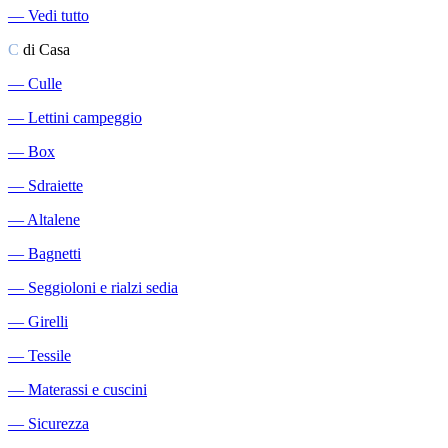
―
Vedi tutto
C
di Casa
―
Culle
―
Lettini campeggio
―
Box
―
Sdraiette
―
Altalene
―
Bagnetti
―
Seggioloni e rialzi sedia
―
Girelli
―
Tessile
―
Materassi e cuscini
―
Sicurezza