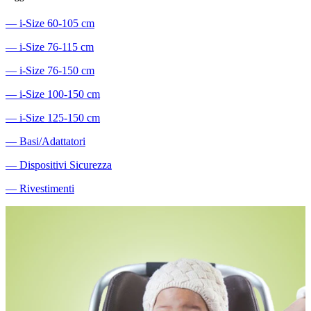
―
i-Size 60-105 cm
―
i-Size 76-115 cm
―
i-Size 76-150 cm
―
i-Size 100-150 cm
―
i-Size 125-150 cm
―
Basi/Adattatori
―
Dispositivi Sicurezza
―
Rivestimenti