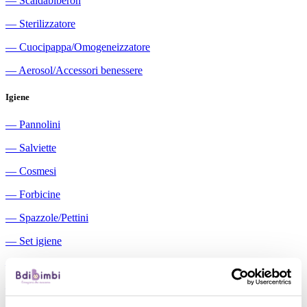
―
Scaldabiberon
―
Sterilizzatore
―
Cuocipappa/Omogeneizzatore
―
Aerosol/Accessori benessere
Igiene
―
Pannolini
―
Salviette
―
Cosmesi
―
Forbicine
―
Spazzole/Pettini
―
Set igiene
―
Igiene orale
―
Aspiratori nasali manuali