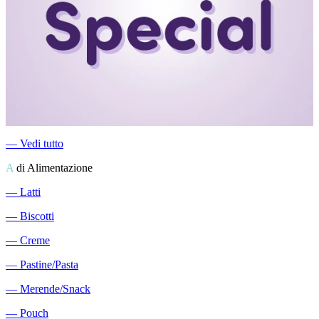
―
Vedi tutto
A
di Alimentazione
―
Latti
―
Biscotti
―
Creme
―
Pastine/Pasta
―
Merende/Snack
―
Pouch