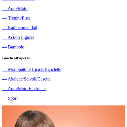
―
Auto/Moto
―
Trenini/Piste
―
Radiocomandati
―
Action Figures
―
Bambole
Giochi all'aperto
―
Monopattini/Tricicli/Biciclette
―
Altalene/Scivoli/Casette
―
Auto/Moto Elettriche
―
Sport