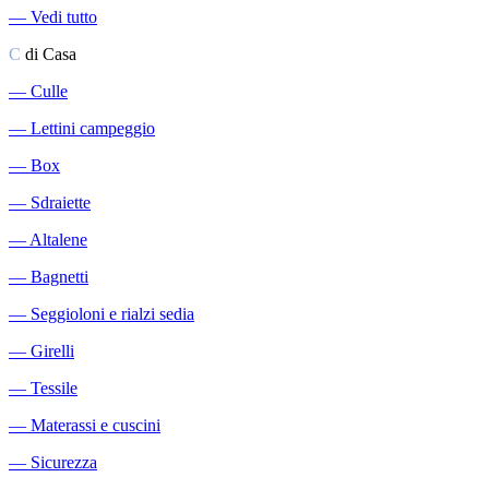
―
Vedi tutto
C
di Casa
―
Culle
―
Lettini campeggio
―
Box
―
Sdraiette
―
Altalene
―
Bagnetti
―
Seggioloni e rialzi sedia
―
Girelli
―
Tessile
―
Materassi e cuscini
―
Sicurezza