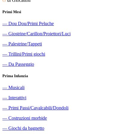
G
di Giocattoli
Primi Mesi
―
Dou Dou/Primi Peluche
―
Giostrine/Carillon/Proiettori/Luci
―
Palestrine/Tappeti
―
Trillini/Primi giochi
―
Da Passeggio
Prima Infanzia
―
Musicali
―
Interattivi
―
Primi Passi/Cavalcabili/Dondoli
―
Costruzioni morbide
―
Giochi da bagnetto