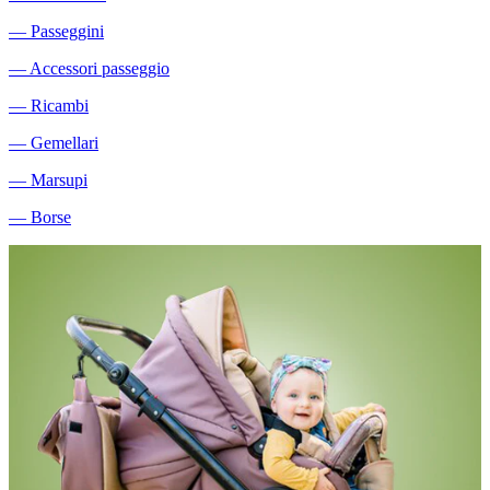
―
Passeggini
―
Accessori passeggio
―
Ricambi
―
Gemellari
―
Marsupi
―
Borse