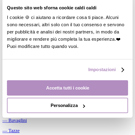
Allattamento
Questo sito web sforna cookie caldi caldi
―
Cuscini allattamento
I cookie 🍪 ci aiutano a ricordare cosa ti piace. Alcuni
sono necessari, altri solo con il tuo consenso e servono
―
Biberon
per pubblicità e analisi dei nostri partners, in modo da
―
Tettarelle
migliorare e rendere più completa la tua esperienza.❤️
―
Succhietti
Puoi modificare tutto quando vuoi.
―
Portasucchietti/Clip/Catenelle
―
Tiralatte Manuali
Impostazioni
―
Dosalatte
―
Conservalatte Materno
Accetta tutti i cookie
―
Massaggiagengive
Personalizza
Pappa
―
Bavaglini
―
Tazze