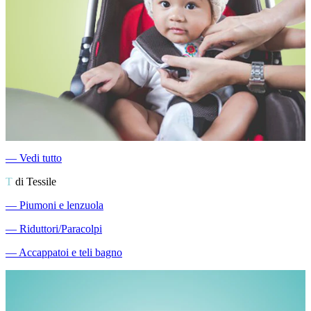
―
Vedi tutto
T
di Tessile
―
Piumoni e lenzuola
―
Riduttori/Paracolpi
―
Accappatoi e teli bagno