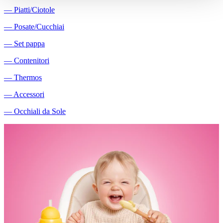
―
Piatti/Ciotole
―
Posate/Cucchiai
―
Set pappa
―
Contenitori
―
Thermos
―
Accessori
―
Occhiali da Sole