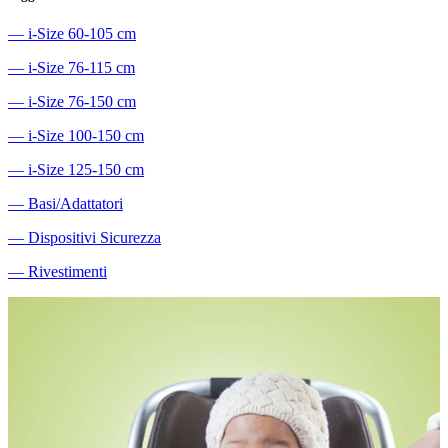
―
i-Size 60-105 cm
―
i-Size 76-115 cm
―
i-Size 76-150 cm
―
i-Size 100-150 cm
―
i-Size 125-150 cm
―
Basi/Adattatori
―
Dispositivi Sicurezza
―
Rivestimenti