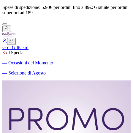
Spese
di
spedizione:
5.90€
per
ordini
fino
a
89€;
Gratuite
per
ordini
superiori
ad
€89.
G
di GiftCard
S
di Special
―
Occasioni del Momento
―
Selezione di Agosto