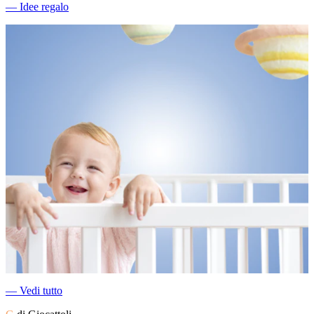
―
Idee regalo
―
Vedi tutto