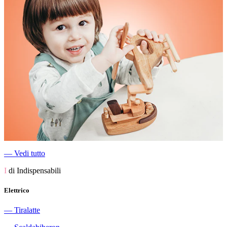
―
Vedi tutto
I
di Indispensabili
Elettrico
―
Tiralatte