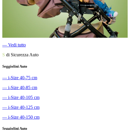
―
Vedi tutto
S
di Sicurezza Auto
Seggiolini Auto
―
i-Size 40-75 cm
―
i-Size 40-85 cm
―
i-Size 40-105 cm
―
i-Size 40-125 cm
―
i-Size 40-150 cm
Seggiolini Auto