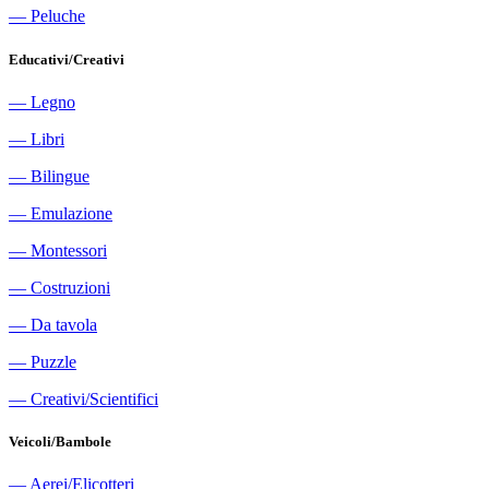
―
Peluche
Educativi/Creativi
―
Legno
―
Libri
―
Bilingue
―
Emulazione
―
Montessori
―
Costruzioni
―
Da tavola
―
Puzzle
―
Creativi/Scientifici
Veicoli/Bambole
―
Aerei/Elicotteri