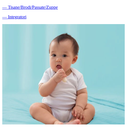
―
Tisane/Brodi/Passate/Zuppe
―
Integratori