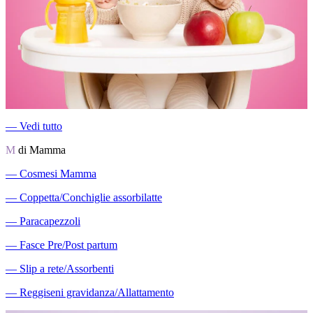
―
Vedi tutto
M
di Mamma
―
Cosmesi Mamma
―
Coppetta/Conchiglie assorbilatte
―
Paracapezzoli
―
Fasce Pre/Post partum
―
Slip a rete/Assorbenti
―
Reggiseni gravidanza/Allattamento