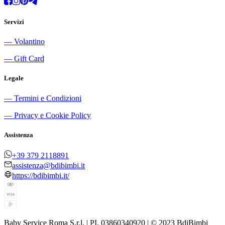
Servizi
―
Volantino
―
Gift Card
Legale
―
Termini e Condizioni
―
Privacy e Cookie Policy
Assistenza
+39 379 2118891
assistenza@bdibimbi.it
https://bdibimbi.it/
Baby Service Roma S.r.l. | PI. 03860340920 | © 2023 BdiBimbi