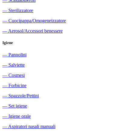
―
Scaldabiberon
―
Sterilizzatore
―
Cuocipappa/Omogeneizzatore
―
Aerosol/Accessori benessere
Igiene
―
Pannolini
―
Salviette
―
Cosmesi
―
Forbicine
―
Spazzole/Pettini
―
Set igiene
―
Igiene orale
―
Aspiratori nasali manuali