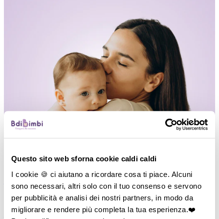
Questo sito web sforna cookie caldi caldi
I cookie 🍪 ci aiutano a ricordare cosa ti piace. Alcuni
―
Vedi tutto
sono necessari, altri solo con il tuo consenso e servono
per pubblicità e analisi dei nostri partners, in modo da
P
di Passeggio
migliorare e rendere più completa la tua esperienza.❤️
―
Carrozzine