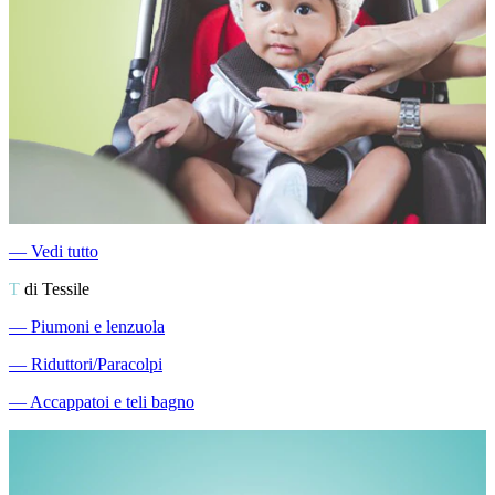
―
Vedi tutto
T
di Tessile
―
Piumoni e lenzuola
―
Riduttori/Paracolpi
―
Accappatoi e teli bagno