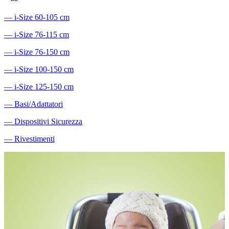
―
i-Size 60-105 cm
―
i-Size 76-115 cm
―
i-Size 76-150 cm
―
i-Size 100-150 cm
―
i-Size 125-150 cm
―
Basi/Adattatori
―
Dispositivi Sicurezza
―
Rivestimenti