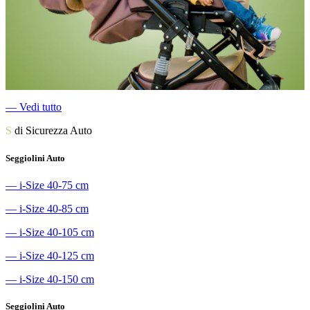
―
Vedi tutto
S
di Sicurezza Auto
Seggiolini Auto
―
i-Size 40-75 cm
―
i-Size 40-85 cm
―
i-Size 40-105 cm
―
i-Size 40-125 cm
―
i-Size 40-150 cm
Seggiolini Auto