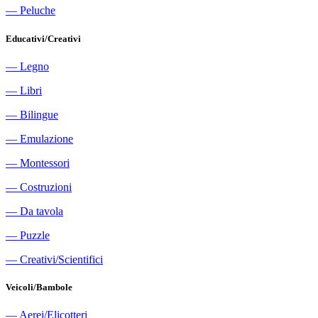
―
Peluche
Educativi/Creativi
―
Legno
―
Libri
―
Bilingue
―
Emulazione
―
Montessori
―
Costruzioni
―
Da tavola
―
Puzzle
―
Creativi/Scientifici
Veicoli/Bambole
―
Aerei/Elicotteri