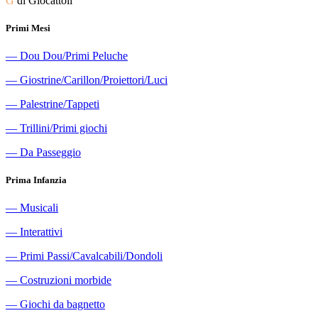
G
di Giocattoli
Primi Mesi
―
Dou Dou/Primi Peluche
―
Giostrine/Carillon/Proiettori/Luci
―
Palestrine/Tappeti
―
Trillini/Primi giochi
―
Da Passeggio
Prima Infanzia
―
Musicali
―
Interattivi
―
Primi Passi/Cavalcabili/Dondoli
―
Costruzioni morbide
―
Giochi da bagnetto