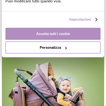
Puoi modificare tutto quando vuoi.
―
Passeggini
―
Accessori passeggio
Impostazioni
―
Ricambi
―
Gemellari
Accetta tutti i cookie
―
Marsupi
―
Borse
Personalizza