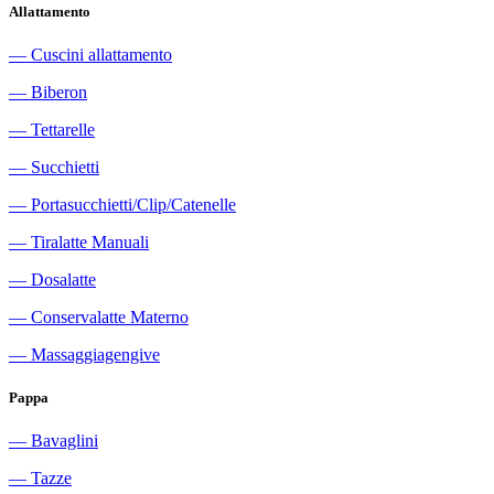
Allattamento
―
Cuscini allattamento
―
Biberon
―
Tettarelle
―
Succhietti
―
Portasucchietti/Clip/Catenelle
―
Tiralatte Manuali
―
Dosalatte
―
Conservalatte Materno
―
Massaggiagengive
Pappa
―
Bavaglini
―
Tazze