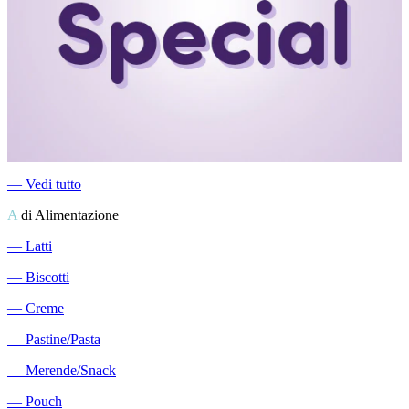
―
Vedi tutto
A
di Alimentazione
―
Latti
―
Biscotti
―
Creme
―
Pastine/Pasta
―
Merende/Snack
―
Pouch