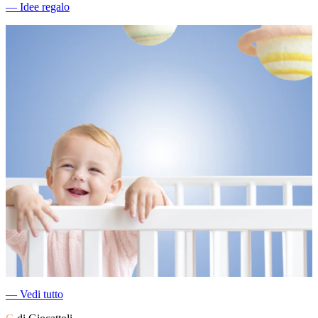
―
Idee regalo
―
Vedi tutto