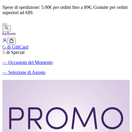
Spese
di
spedizione:
5.90€
per
ordini
fino
a
89€;
Gratuite
per
ordini
superiori
ad
€89.
G
di GiftCard
S
di Special
―
Occasioni del Momento
―
Selezione di Agosto