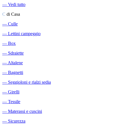
―
Vedi tutto
C
di Casa
―
Culle
―
Lettini campeggio
―
Box
―
Sdraiette
―
Altalene
―
Bagnetti
―
Seggioloni e rialzi sedia
―
Girelli
―
Tessile
―
Materassi e cuscini
―
Sicurezza