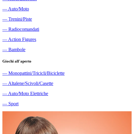
―
Auto/Moto
―
Trenini/Piste
―
Radiocomandati
―
Action Figures
―
Bambole
Giochi all'aperto
―
Monopattini/Tricicli/Biciclette
―
Altalene/Scivoli/Casette
―
Auto/Moto Elettriche
―
Sport