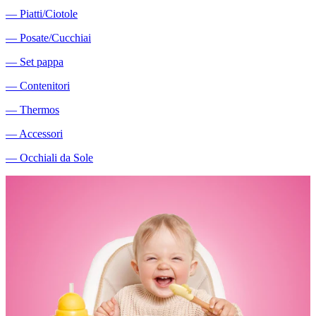
―
Piatti/Ciotole
―
Posate/Cucchiai
―
Set pappa
―
Contenitori
―
Thermos
―
Accessori
―
Occhiali da Sole