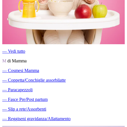
―
Vedi tutto
M
di Mamma
―
Cosmesi Mamma
―
Coppetta/Conchiglie assorbilatte
―
Paracapezzoli
―
Fasce Pre/Post partum
―
Slip a rete/Assorbenti
―
Reggiseni gravidanza/Allattamento