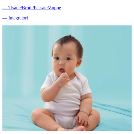
―
Tisane/Brodi/Passate/Zuppe
―
Integratori