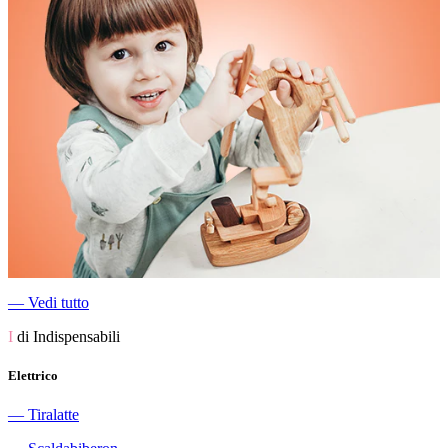
―
Vedi tutto
I
di Indispensabili
Elettrico
―
Tiralatte