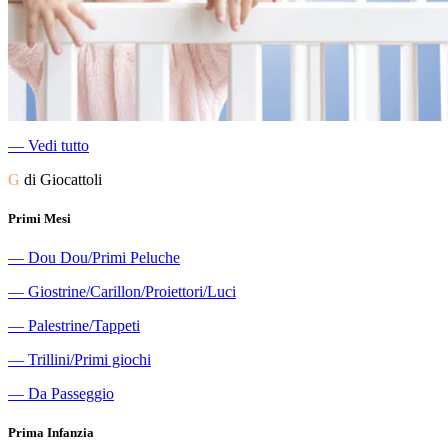
―
Vedi tutto
G
di Giocattoli
Primi Mesi
―
Dou Dou/Primi Peluche
―
Giostrine/Carillon/Proiettori/Luci
―
Palestrine/Tappeti
―
Trillini/Primi giochi
―
Da Passeggio
Prima Infanzia