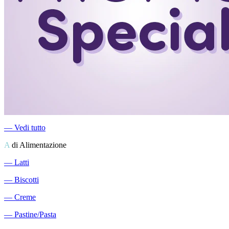
―
Vedi tutto
A
di Alimentazione
―
Latti
―
Biscotti
―
Creme
―
Pastine/Pasta