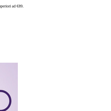
uperiori
ad
€89.