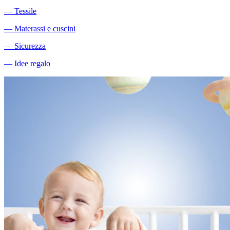
―
Tessile
―
Materassi e cuscini
―
Sicurezza
―
Idee regalo