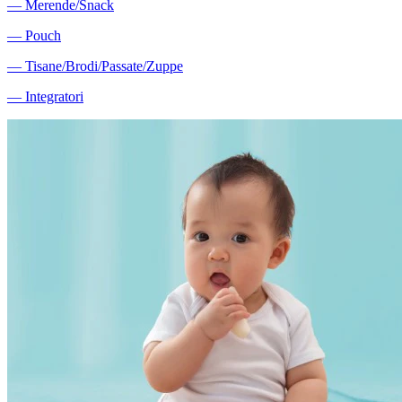
―
Merende/Snack
―
Pouch
―
Tisane/Brodi/Passate/Zuppe
―
Integratori