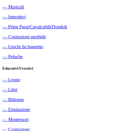
―
Musicali
―
Interattivi
―
Primi Passi/Cavalcabili/Dondoli
―
Costruzioni morbide
―
Giochi da bagnetto
―
Peluche
Educativi/Creativi
―
Legno
―
Libri
―
Bilingue
―
Emulazione
―
Montessori
―
Costruzioni