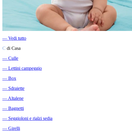
―
Vedi tutto
C
di Casa
―
Culle
―
Lettini campeggio
―
Box
―
Sdraiette
―
Altalene
―
Bagnetti
―
Seggioloni e rialzi sedia
―
Girelli