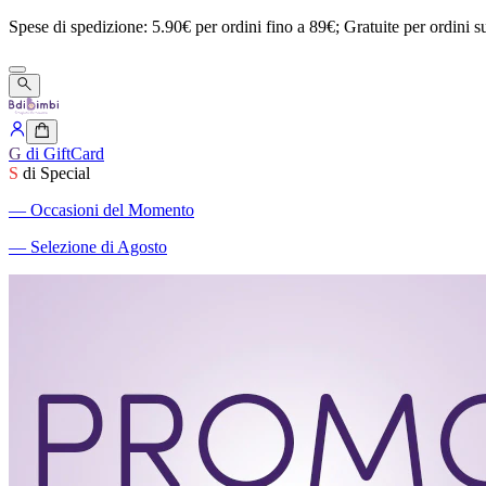
Spese
di
spedizione:
5.90€
per
ordini
fino
a
89€;
Gratuite
per
ordini
s
G
di GiftCard
S
di Special
―
Occasioni del Momento
―
Selezione di Agosto