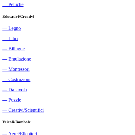
―
Peluche
Educativi/Creativi
―
Legno
―
Libri
―
Bilingue
―
Emulazione
―
Montessori
―
Costruzioni
―
Da tavola
―
Puzzle
―
Creativi/Scientifici
Veicoli/Bambole
―
Aerei/Elicotteri