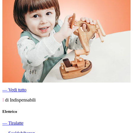
―
Vedi tutto
I
di Indispensabili
Elettrico
―
Tiralatte