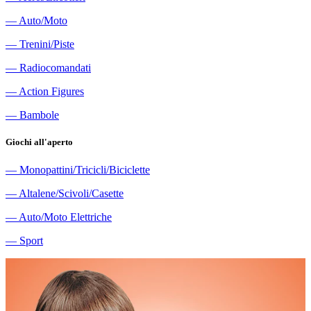
―
Auto/Moto
―
Trenini/Piste
―
Radiocomandati
―
Action Figures
―
Bambole
Giochi all'aperto
―
Monopattini/Tricicli/Biciclette
―
Altalene/Scivoli/Casette
―
Auto/Moto Elettriche
―
Sport