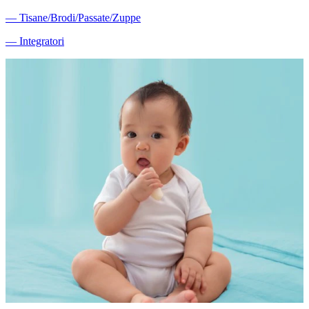
―
Tisane/Brodi/Passate/Zuppe
―
Integratori