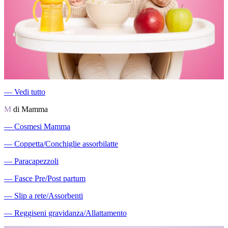
―
Vedi tutto
M
di Mamma
―
Cosmesi Mamma
―
Coppetta/Conchiglie assorbilatte
―
Paracapezzoli
―
Fasce Pre/Post partum
―
Slip a rete/Assorbenti
―
Reggiseni gravidanza/Allattamento