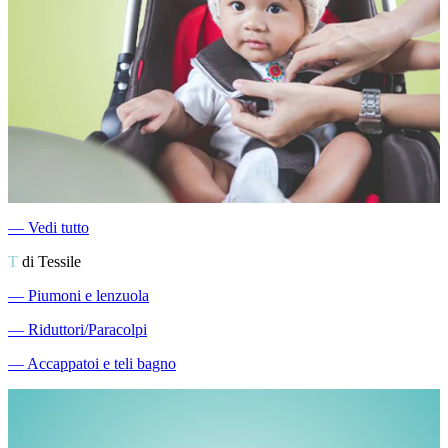
―
Vedi tutto
T
di Tessile
―
Piumoni e lenzuola
―
Riduttori/Paracolpi
―
Accappatoi e teli bagno