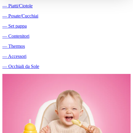
―
Piatti/Ciotole
―
Posate/Cucchiai
―
Set pappa
―
Contenitori
―
Thermos
―
Accessori
―
Occhiali da Sole