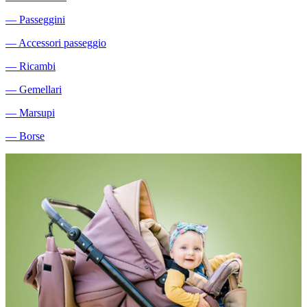
―
Passeggini
―
Accessori passeggio
―
Ricambi
―
Gemellari
―
Marsupi
―
Borse