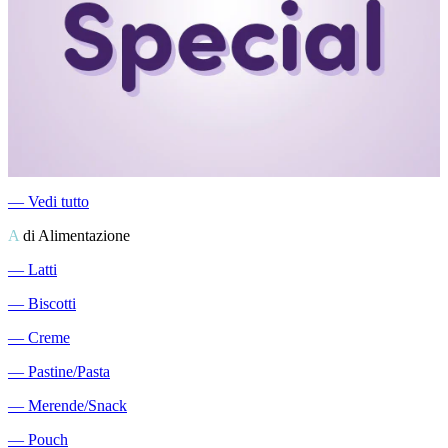
―
Vedi tutto
A
di Alimentazione
―
Latti
―
Biscotti
―
Creme
―
Pastine/Pasta
―
Merende/Snack
―
Pouch