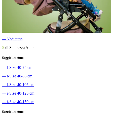
―
Vedi tutto
S
di Sicurezza Auto
Seggiolini Auto
―
i-Size 40-75 cm
―
i-Size 40-85 cm
―
i-Size 40-105 cm
―
i-Size 40-125 cm
―
i-Size 40-150 cm
Seggiolini Auto