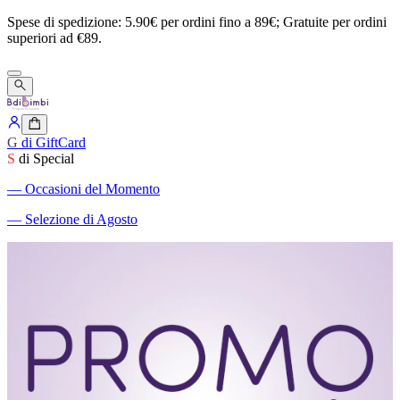
Spese
di
spedizione:
5.90€
per
ordini
fino
a
89€;
Gratuite
per
ordini
superiori
ad
€89.
G
di GiftCard
S
di Special
―
Occasioni del Momento
―
Selezione di Agosto