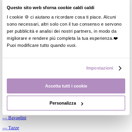
Allattamento
Questo sito web sforna cookie caldi caldi
―
Cuscini allattamento
I cookie 🍪 ci aiutano a ricordare cosa ti piace. Alcuni
sono necessari, altri solo con il tuo consenso e servono
―
Biberon
per pubblicità e analisi dei nostri partners, in modo da
―
Tettarelle
migliorare e rendere più completa la tua esperienza.❤️
―
Succhietti
Puoi modificare tutto quando vuoi.
―
Portasucchietti/Clip/Catenelle
―
Tiralatte Manuali
Impostazioni
―
Dosalatte
―
Conservalatte Materno
Accetta tutti i cookie
―
Massaggiagengive
Personalizza
Pappa
―
Bavaglini
―
Tazze