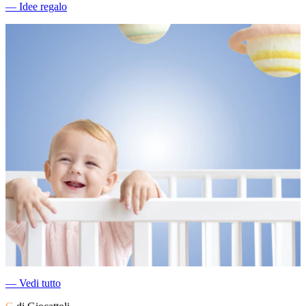
―
Idee regalo
―
Vedi tutto