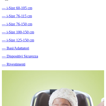
―
i-Size 60-105 cm
―
i-Size 76-115 cm
―
i-Size 76-150 cm
―
i-Size 100-150 cm
―
i-Size 125-150 cm
―
Basi/Adattatori
―
Dispositivi Sicurezza
―
Rivestimenti