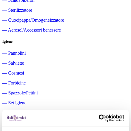
―
Scaldabiberon
―
Sterilizzatore
―
Cuocipappa/Omogeneizzatore
―
Aerosol/Accessori benessere
Igiene
―
Pannolini
―
Salviette
―
Cosmesi
―
Forbicine
―
Spazzole/Pettini
―
Set igiene
―
Igiene orale
―
Aspiratori nasali manuali