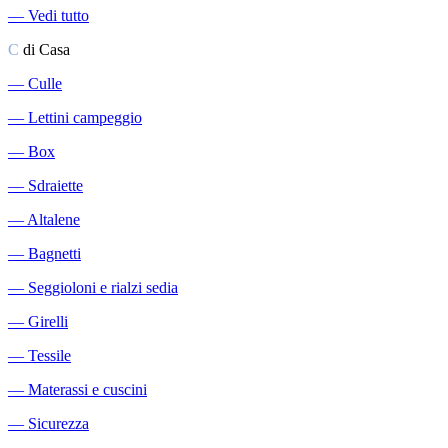
―
Vedi tutto
C
di Casa
―
Culle
―
Lettini campeggio
―
Box
―
Sdraiette
―
Altalene
―
Bagnetti
―
Seggioloni e rialzi sedia
―
Girelli
―
Tessile
―
Materassi e cuscini
―
Sicurezza