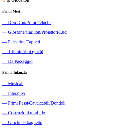
G
di Giocattoli
Primi Mesi
―
Dou Dou/Primi Peluche
―
Giostrine/Carillon/Proiettori/Luci
―
Palestrine/Tappeti
―
Trillini/Primi giochi
―
Da Passeggio
Prima Infanzia
―
Musicali
―
Interattivi
―
Primi Passi/Cavalcabili/Dondoli
―
Costruzioni morbide
―
Giochi da bagnetto