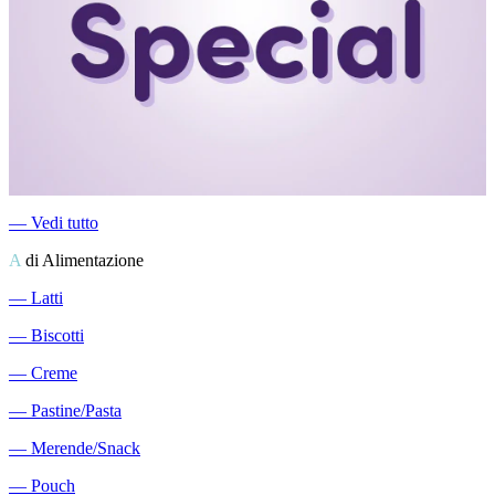
―
Vedi tutto
A
di Alimentazione
―
Latti
―
Biscotti
―
Creme
―
Pastine/Pasta
―
Merende/Snack
―
Pouch