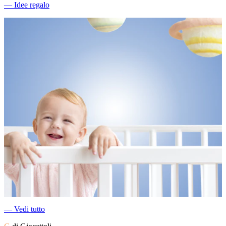
―
Idee regalo
―
Vedi tutto