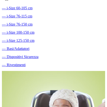
―
i-Size 60-105 cm
―
i-Size 76-115 cm
―
i-Size 76-150 cm
―
i-Size 100-150 cm
―
i-Size 125-150 cm
―
Basi/Adattatori
―
Dispositivi Sicurezza
―
Rivestimenti