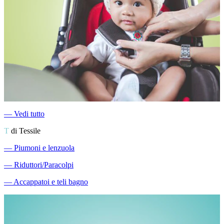
―
Vedi tutto
T
di Tessile
―
Piumoni e lenzuola
―
Riduttori/Paracolpi
―
Accappatoi e teli bagno