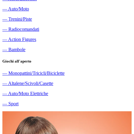
―
Auto/Moto
―
Trenini/Piste
―
Radiocomandati
―
Action Figures
―
Bambole
Giochi all'aperto
―
Monopattini/Tricicli/Biciclette
―
Altalene/Scivoli/Casette
―
Auto/Moto Elettriche
―
Sport