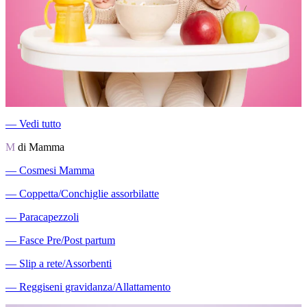
―
Vedi tutto
M
di Mamma
―
Cosmesi Mamma
―
Coppetta/Conchiglie assorbilatte
―
Paracapezzoli
―
Fasce Pre/Post partum
―
Slip a rete/Assorbenti
―
Reggiseni gravidanza/Allattamento