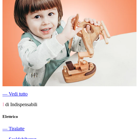
―
Vedi tutto
I
di Indispensabili
Elettrico
―
Tiralatte