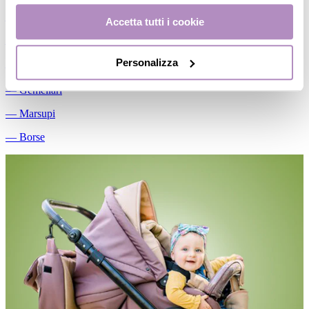
―
Passeggini
Accetta tutti i cookie
―
Accessori passeggio
Personalizza
―
Ricambi
―
Gemellari
―
Marsupi
―
Borse