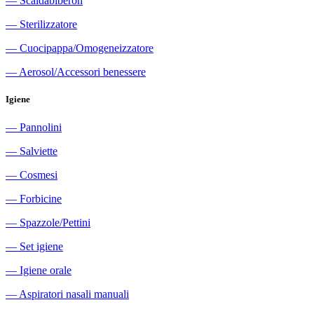
―
Scaldabiberon
―
Sterilizzatore
―
Cuocipappa/Omogeneizzatore
―
Aerosol/Accessori benessere
Igiene
―
Pannolini
―
Salviette
―
Cosmesi
―
Forbicine
―
Spazzole/Pettini
―
Set igiene
―
Igiene orale
―
Aspiratori nasali manuali