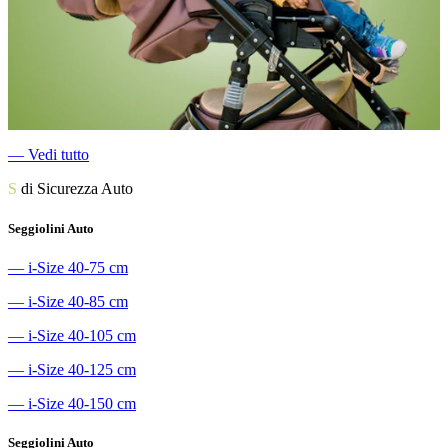
―
Vedi tutto
S
di Sicurezza Auto
Seggiolini Auto
―
i-Size 40-75 cm
―
i-Size 40-85 cm
―
i-Size 40-105 cm
―
i-Size 40-125 cm
―
i-Size 40-150 cm
Seggiolini Auto