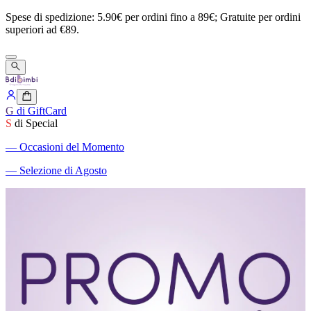
Spese
di
spedizione:
5.90€
per
ordini
fino
a
89€;
Gratuite
per
ordini
superiori
ad
€89.
G
di GiftCard
S
di Special
―
Occasioni del Momento
―
Selezione di Agosto