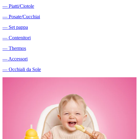
―
Piatti/Ciotole
―
Posate/Cucchiai
―
Set pappa
―
Contenitori
―
Thermos
―
Accessori
―
Occhiali da Sole