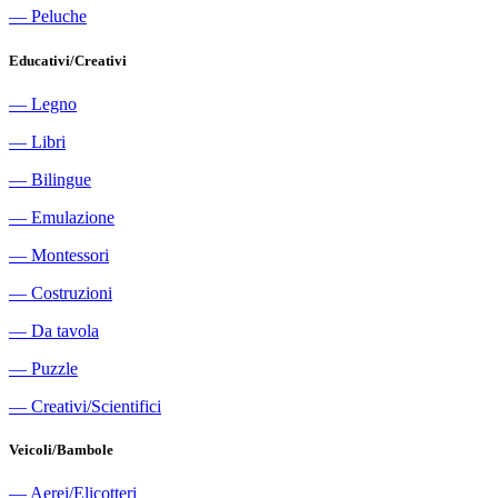
―
Peluche
Educativi/Creativi
―
Legno
―
Libri
―
Bilingue
―
Emulazione
―
Montessori
―
Costruzioni
―
Da tavola
―
Puzzle
―
Creativi/Scientifici
Veicoli/Bambole
―
Aerei/Elicotteri