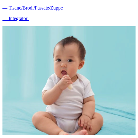
―
Tisane/Brodi/Passate/Zuppe
―
Integratori