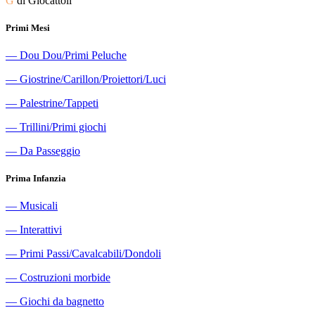
G
di Giocattoli
Primi Mesi
―
Dou Dou/Primi Peluche
―
Giostrine/Carillon/Proiettori/Luci
―
Palestrine/Tappeti
―
Trillini/Primi giochi
―
Da Passeggio
Prima Infanzia
―
Musicali
―
Interattivi
―
Primi Passi/Cavalcabili/Dondoli
―
Costruzioni morbide
―
Giochi da bagnetto