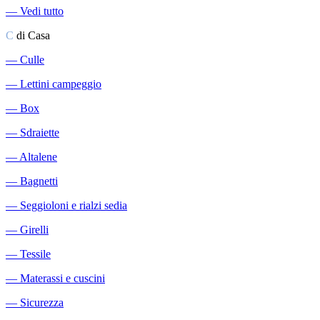
―
Vedi tutto
C
di Casa
―
Culle
―
Lettini campeggio
―
Box
―
Sdraiette
―
Altalene
―
Bagnetti
―
Seggioloni e rialzi sedia
―
Girelli
―
Tessile
―
Materassi e cuscini
―
Sicurezza