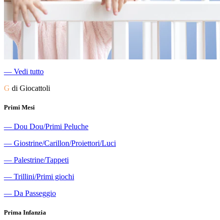
―
Vedi tutto
G
di Giocattoli
Primi Mesi
―
Dou Dou/Primi Peluche
―
Giostrine/Carillon/Proiettori/Luci
―
Palestrine/Tappeti
―
Trillini/Primi giochi
―
Da Passeggio
Prima Infanzia