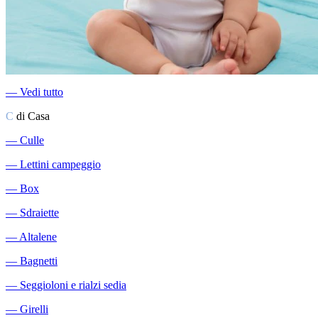
―
Vedi tutto
C
di Casa
―
Culle
―
Lettini campeggio
―
Box
―
Sdraiette
―
Altalene
―
Bagnetti
―
Seggioloni e rialzi sedia
―
Girelli