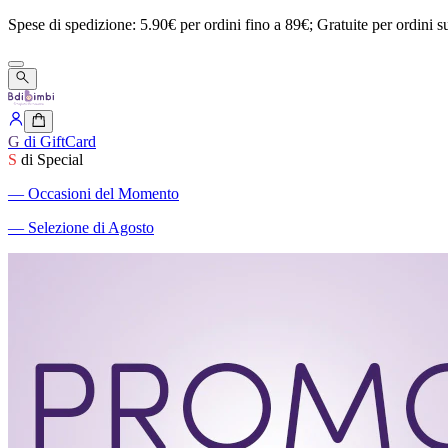
Spese
di
spedizione:
5.90€
per
ordini
fino
a
89€;
Gratuite
per
ordini
s
G
di GiftCard
S
di Special
―
Occasioni del Momento
―
Selezione di Agosto