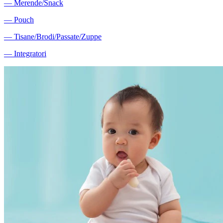
―
Merende/Snack
―
Pouch
―
Tisane/Brodi/Passate/Zuppe
―
Integratori