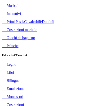
―
Musicali
―
Interattivi
―
Primi Passi/Cavalcabili/Dondoli
―
Costruzioni morbide
―
Giochi da bagnetto
―
Peluche
Educativi/Creativi
―
Legno
―
Libri
―
Bilingue
―
Emulazione
―
Montessori
―
Costruzioni