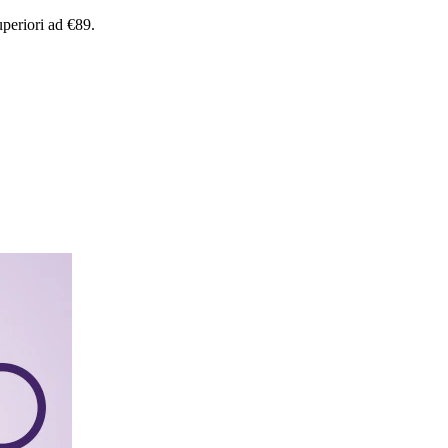
uperiori
ad
€89.