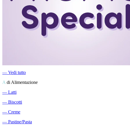
―
Vedi tutto
A
di Alimentazione
―
Latti
―
Biscotti
―
Creme
―
Pastine/Pasta