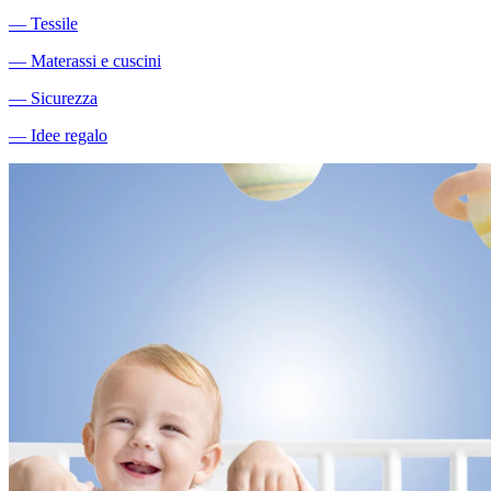
―
Tessile
―
Materassi e cuscini
―
Sicurezza
―
Idee regalo