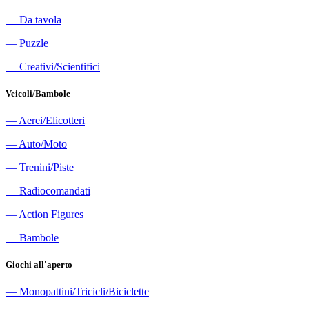
―
Da tavola
―
Puzzle
―
Creativi/Scientifici
Veicoli/Bambole
―
Aerei/Elicotteri
―
Auto/Moto
―
Trenini/Piste
―
Radiocomandati
―
Action Figures
―
Bambole
Giochi all'aperto
―
Monopattini/Tricicli/Biciclette