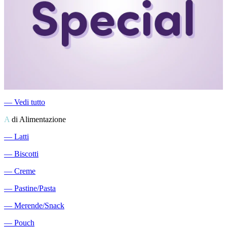
―
Vedi tutto
A
di Alimentazione
―
Latti
―
Biscotti
―
Creme
―
Pastine/Pasta
―
Merende/Snack
―
Pouch