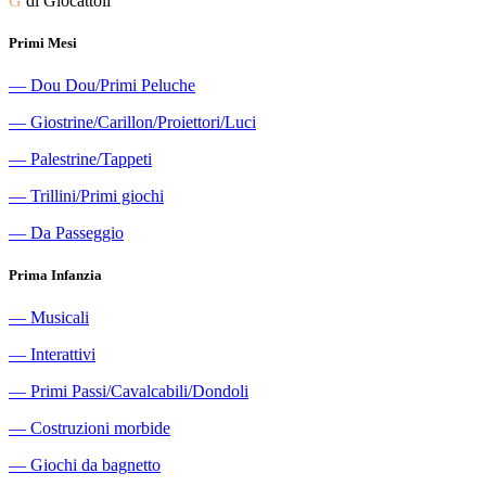
G
di Giocattoli
Primi Mesi
―
Dou Dou/Primi Peluche
―
Giostrine/Carillon/Proiettori/Luci
―
Palestrine/Tappeti
―
Trillini/Primi giochi
―
Da Passeggio
Prima Infanzia
―
Musicali
―
Interattivi
―
Primi Passi/Cavalcabili/Dondoli
―
Costruzioni morbide
―
Giochi da bagnetto