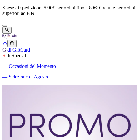
Spese
di
spedizione:
5.90€
per
ordini
fino
a
89€;
Gratuite
per
ordini
superiori
ad
€89.
G
di GiftCard
S
di Special
―
Occasioni del Momento
―
Selezione di Agosto