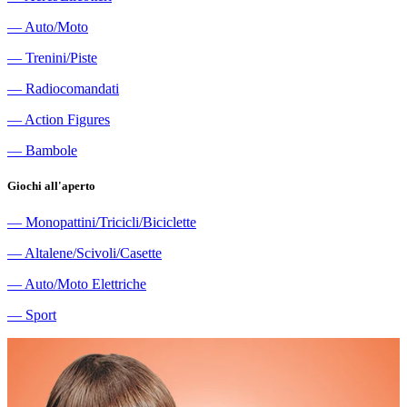
―
Auto/Moto
―
Trenini/Piste
―
Radiocomandati
―
Action Figures
―
Bambole
Giochi all'aperto
―
Monopattini/Tricicli/Biciclette
―
Altalene/Scivoli/Casette
―
Auto/Moto Elettriche
―
Sport