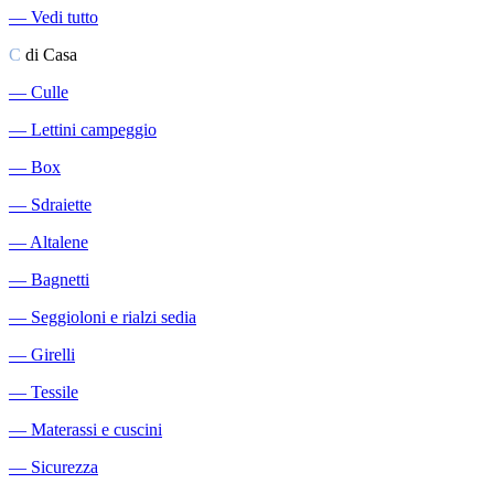
―
Vedi tutto
C
di Casa
―
Culle
―
Lettini campeggio
―
Box
―
Sdraiette
―
Altalene
―
Bagnetti
―
Seggioloni e rialzi sedia
―
Girelli
―
Tessile
―
Materassi e cuscini
―
Sicurezza