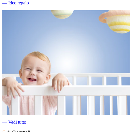
―
Idee regalo
―
Vedi tutto