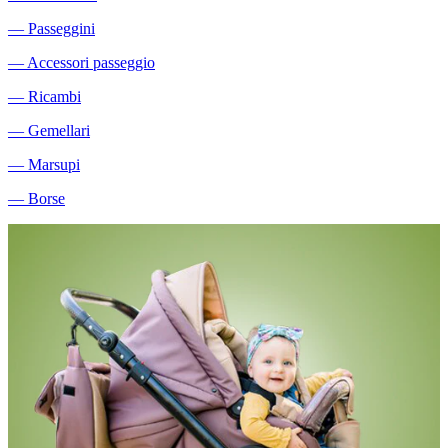
―
Passeggini
―
Accessori passeggio
―
Ricambi
―
Gemellari
―
Marsupi
―
Borse