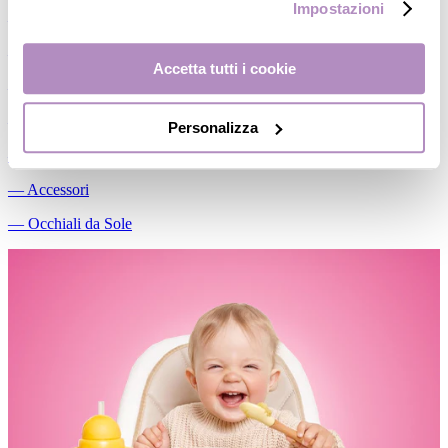
Impostazioni
―
Piatti/Ciotole
―
Posate/Cucchiai
Accetta tutti i cookie
―
Set pappa
―
Contenitori
Personalizza
―
Thermos
―
Accessori
―
Occhiali da Sole