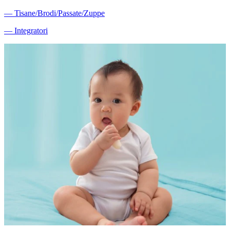
―
Tisane/Brodi/Passate/Zuppe
―
Integratori