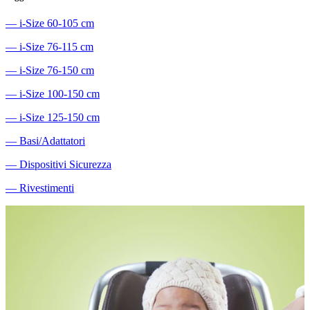
―
i-Size 60-105 cm
―
i-Size 76-115 cm
―
i-Size 76-150 cm
―
i-Size 100-150 cm
―
i-Size 125-150 cm
―
Basi/Adattatori
―
Dispositivi Sicurezza
―
Rivestimenti