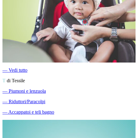
―
Vedi tutto
T
di Tessile
―
Piumoni e lenzuola
―
Riduttori/Paracolpi
―
Accappatoi e teli bagno