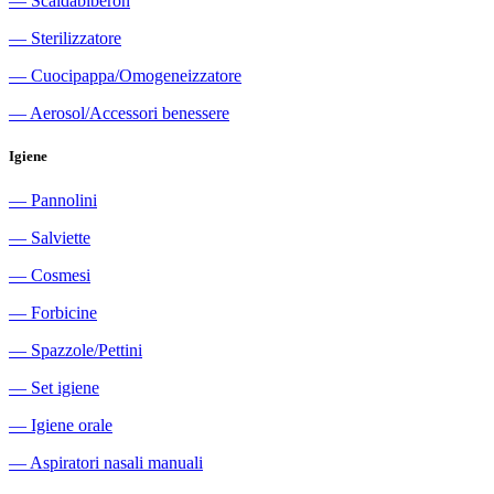
―
Scaldabiberon
―
Sterilizzatore
―
Cuocipappa/Omogeneizzatore
―
Aerosol/Accessori benessere
Igiene
―
Pannolini
―
Salviette
―
Cosmesi
―
Forbicine
―
Spazzole/Pettini
―
Set igiene
―
Igiene orale
―
Aspiratori nasali manuali