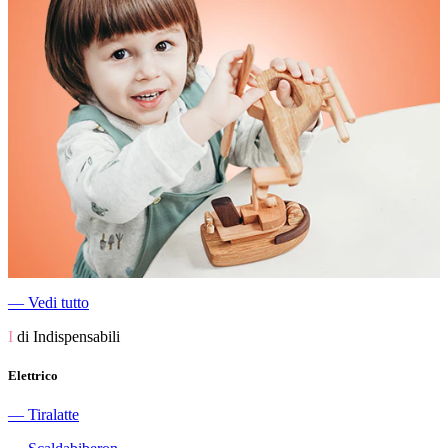
―
Vedi tutto
I
di Indispensabili
Elettrico
―
Tiralatte