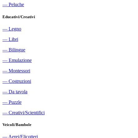
―
Peluche
Educativi/Creativi
―
Legno
―
Libri
―
Bilingue
―
Emulazione
―
Montessori
―
Costruzioni
―
Da tavola
―
Puzzle
―
Creativi/Scientifici
Veicoli/Bambole
―
Aerei/Elicotteri