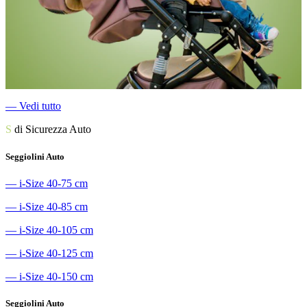
―
Vedi tutto
S
di Sicurezza Auto
Seggiolini Auto
―
i-Size 40-75 cm
―
i-Size 40-85 cm
―
i-Size 40-105 cm
―
i-Size 40-125 cm
―
i-Size 40-150 cm
Seggiolini Auto