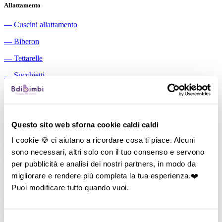
Allattamento
―
Cuscini allattamento
―
Biberon
―
Tettarelle
―
Succhietti
―
Portasucchietti/Clip/Catenelle
―
Tiralatte Manuali
Questo sito web sforna cookie caldi caldi
―
Dosalatte
I cookie 🍪 ci aiutano a ricordare cosa ti piace. Alcuni
―
Conservalatte Materno
sono necessari, altri solo con il tuo consenso e servono
―
Massaggiagengive
per pubblicità e analisi dei nostri partners, in modo da
migliorare e rendere più completa la tua esperienza.❤️
Pappa
Puoi modificare tutto quando vuoi.
―
Bavaglini
―
Tazze