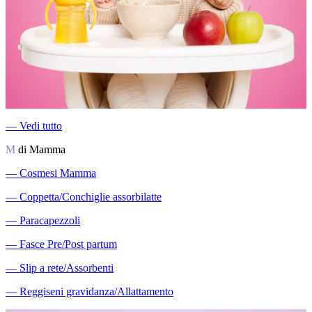
―
Vedi tutto
M
di Mamma
―
Cosmesi Mamma
―
Coppetta/Conchiglie assorbilatte
―
Paracapezzoli
―
Fasce Pre/Post partum
―
Slip a rete/Assorbenti
―
Reggiseni gravidanza/Allattamento