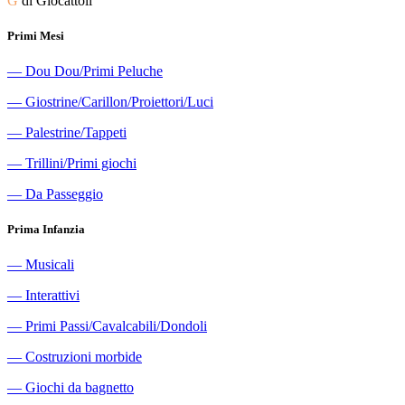
G
di Giocattoli
Primi Mesi
―
Dou Dou/Primi Peluche
―
Giostrine/Carillon/Proiettori/Luci
―
Palestrine/Tappeti
―
Trillini/Primi giochi
―
Da Passeggio
Prima Infanzia
―
Musicali
―
Interattivi
―
Primi Passi/Cavalcabili/Dondoli
―
Costruzioni morbide
―
Giochi da bagnetto