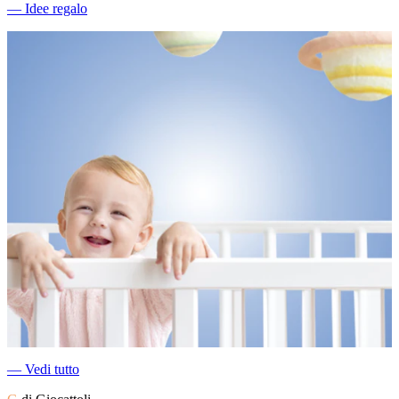
―
Idee regalo
―
Vedi tutto