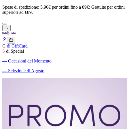
Spese
di
spedizione:
5.90€
per
ordini
fino
a
89€;
Gratuite
per
ordini
superiori
ad
€89.
G
di GiftCard
S
di Special
―
Occasioni del Momento
―
Selezione di Agosto