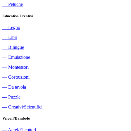
―
Peluche
Educativi/Creativi
―
Legno
―
Libri
―
Bilingue
―
Emulazione
―
Montessori
―
Costruzioni
―
Da tavola
―
Puzzle
―
Creativi/Scientifici
Veicoli/Bambole
―
Aerei/Elicotteri