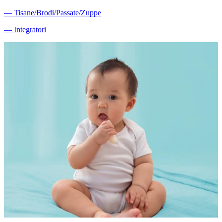
―
Tisane/Brodi/Passate/Zuppe
―
Integratori