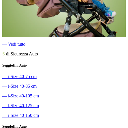
―
Vedi tutto
S
di Sicurezza Auto
Seggiolini Auto
―
i-Size 40-75 cm
―
i-Size 40-85 cm
―
i-Size 40-105 cm
―
i-Size 40-125 cm
―
i-Size 40-150 cm
Seggiolini Auto