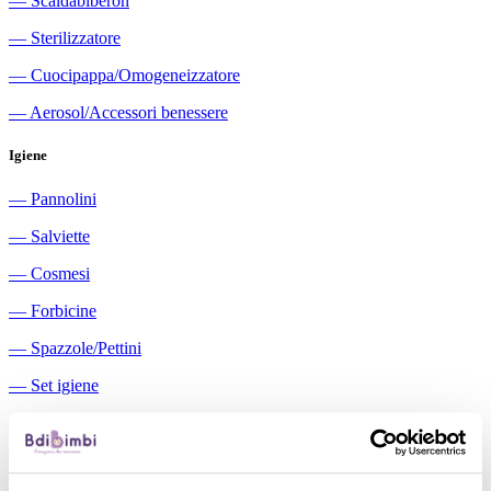
―
Scaldabiberon
―
Sterilizzatore
―
Cuocipappa/Omogeneizzatore
―
Aerosol/Accessori benessere
Igiene
―
Pannolini
―
Salviette
―
Cosmesi
―
Forbicine
―
Spazzole/Pettini
―
Set igiene
―
Igiene orale
―
Aspiratori nasali manuali