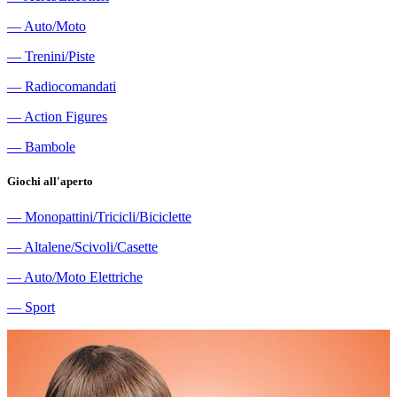
―
Auto/Moto
―
Trenini/Piste
―
Radiocomandati
―
Action Figures
―
Bambole
Giochi all'aperto
―
Monopattini/Tricicli/Biciclette
―
Altalene/Scivoli/Casette
―
Auto/Moto Elettriche
―
Sport