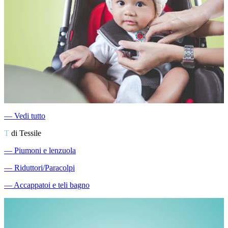
―
Vedi tutto
T
di Tessile
―
Piumoni e lenzuola
―
Riduttori/Paracolpi
―
Accappatoi e teli bagno