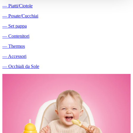
―
Piatti/Ciotole
―
Posate/Cucchiai
―
Set pappa
―
Contenitori
―
Thermos
―
Accessori
―
Occhiali da Sole