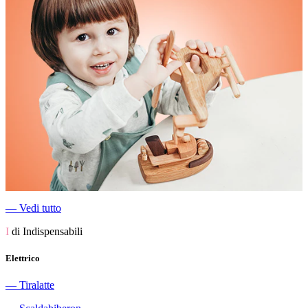
―
Vedi tutto
I
di Indispensabili
Elettrico
―
Tiralatte