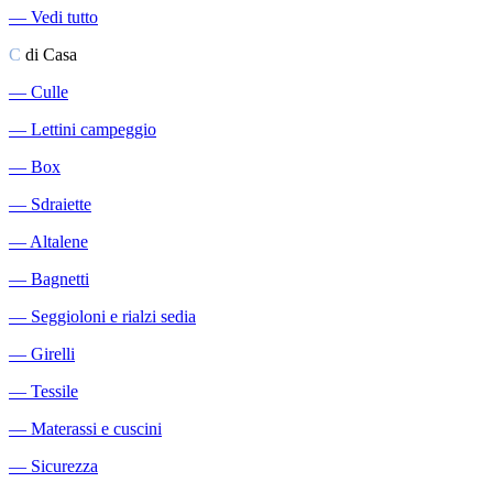
―
Vedi tutto
C
di Casa
―
Culle
―
Lettini campeggio
―
Box
―
Sdraiette
―
Altalene
―
Bagnetti
―
Seggioloni e rialzi sedia
―
Girelli
―
Tessile
―
Materassi e cuscini
―
Sicurezza