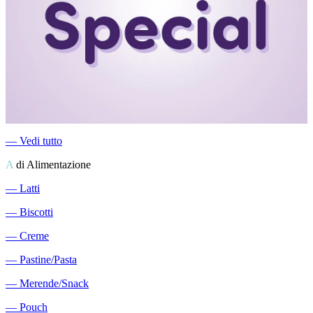
―
Vedi tutto
A
di Alimentazione
―
Latti
―
Biscotti
―
Creme
―
Pastine/Pasta
―
Merende/Snack
―
Pouch