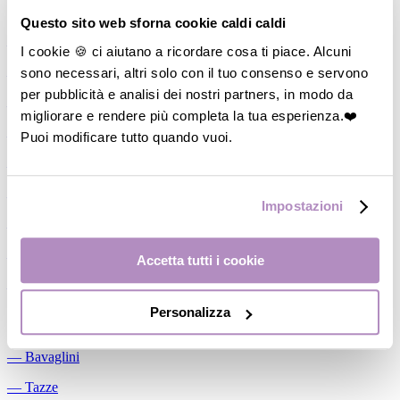
Allattamento
Questo sito web sforna cookie caldi caldi
―
Cuscini allattamento
I cookie 🍪 ci aiutano a ricordare cosa ti piace. Alcuni
sono necessari, altri solo con il tuo consenso e servono
―
Biberon
per pubblicità e analisi dei nostri partners, in modo da
―
Tettarelle
migliorare e rendere più completa la tua esperienza.❤️
―
Succhietti
Puoi modificare tutto quando vuoi.
―
Portasucchietti/Clip/Catenelle
―
Tiralatte Manuali
Impostazioni
―
Dosalatte
―
Conservalatte Materno
Accetta tutti i cookie
―
Massaggiagengive
Personalizza
Pappa
―
Bavaglini
―
Tazze