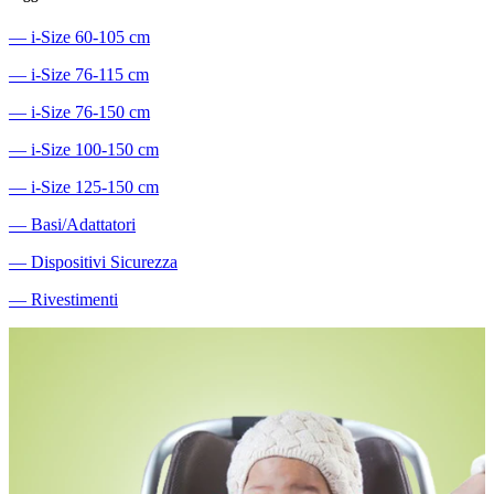
―
i-Size 60-105 cm
―
i-Size 76-115 cm
―
i-Size 76-150 cm
―
i-Size 100-150 cm
―
i-Size 125-150 cm
―
Basi/Adattatori
―
Dispositivi Sicurezza
―
Rivestimenti