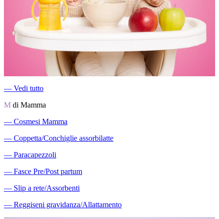
―
Vedi tutto
M
di Mamma
―
Cosmesi Mamma
―
Coppetta/Conchiglie assorbilatte
―
Paracapezzoli
―
Fasce Pre/Post partum
―
Slip a rete/Assorbenti
―
Reggiseni gravidanza/Allattamento