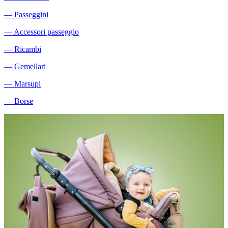
―
Passeggini
―
Accessori passeggio
―
Ricambi
―
Gemellari
―
Marsupi
―
Borse