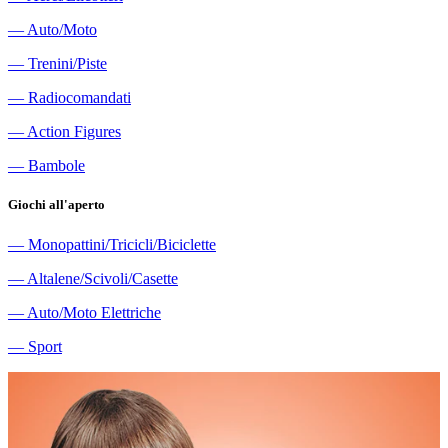
―
Auto/Moto
―
Trenini/Piste
―
Radiocomandati
―
Action Figures
―
Bambole
Giochi all'aperto
―
Monopattini/Tricicli/Biciclette
―
Altalene/Scivoli/Casette
―
Auto/Moto Elettriche
―
Sport