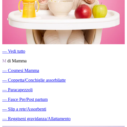
―
Vedi tutto
M
di Mamma
―
Cosmesi Mamma
―
Coppetta/Conchiglie assorbilatte
―
Paracapezzoli
―
Fasce Pre/Post partum
―
Slip a rete/Assorbenti
―
Reggiseni gravidanza/Allattamento