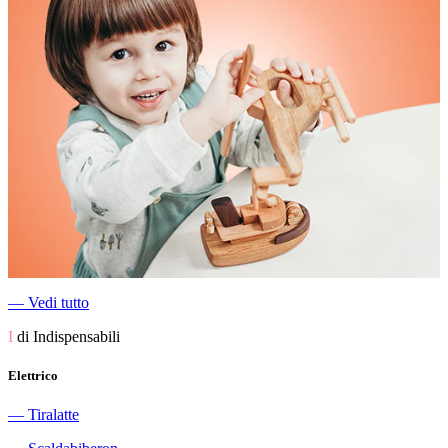
―
Vedi tutto
I
di Indispensabili
Elettrico
―
Tiralatte