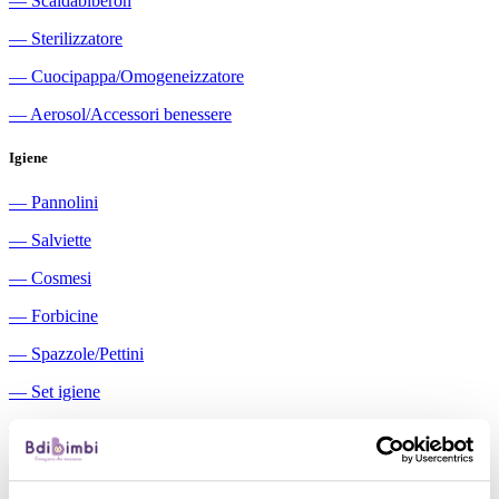
―
Scaldabiberon
―
Sterilizzatore
―
Cuocipappa/Omogeneizzatore
―
Aerosol/Accessori benessere
Igiene
―
Pannolini
―
Salviette
―
Cosmesi
―
Forbicine
―
Spazzole/Pettini
―
Set igiene
―
Igiene orale
―
Aspiratori nasali manuali