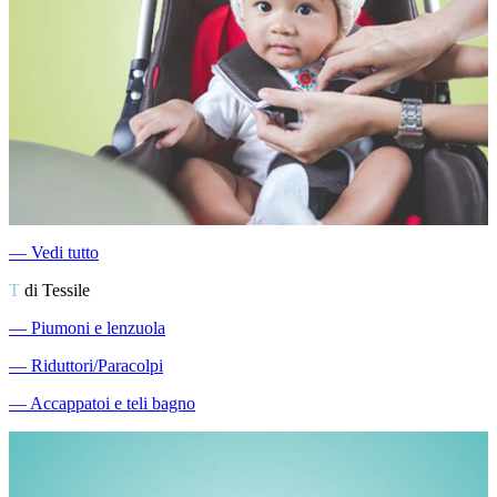
―
Vedi tutto
T
di Tessile
―
Piumoni e lenzuola
―
Riduttori/Paracolpi
―
Accappatoi e teli bagno