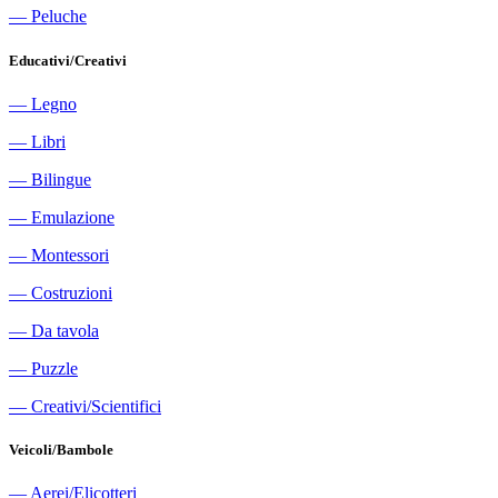
―
Peluche
Educativi/Creativi
―
Legno
―
Libri
―
Bilingue
―
Emulazione
―
Montessori
―
Costruzioni
―
Da tavola
―
Puzzle
―
Creativi/Scientifici
Veicoli/Bambole
―
Aerei/Elicotteri