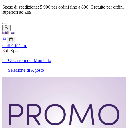
Spese
di
spedizione:
5.90€
per
ordini
fino
a
89€;
Gratuite
per
ordini
superiori
ad
€89.
G
di GiftCard
S
di Special
―
Occasioni del Momento
―
Selezione di Agosto