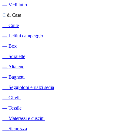
―
Vedi tutto
C
di Casa
―
Culle
―
Lettini campeggio
―
Box
―
Sdraiette
―
Altalene
―
Bagnetti
―
Seggioloni e rialzi sedia
―
Girelli
―
Tessile
―
Materassi e cuscini
―
Sicurezza