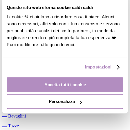
Allattamento
Questo sito web sforna cookie caldi caldi
―
Cuscini allattamento
I cookie 🍪 ci aiutano a ricordare cosa ti piace. Alcuni
sono necessari, altri solo con il tuo consenso e servono
―
Biberon
per pubblicità e analisi dei nostri partners, in modo da
―
Tettarelle
migliorare e rendere più completa la tua esperienza.❤️
―
Succhietti
Puoi modificare tutto quando vuoi.
―
Portasucchietti/Clip/Catenelle
―
Tiralatte Manuali
Impostazioni
―
Dosalatte
―
Conservalatte Materno
Accetta tutti i cookie
―
Massaggiagengive
Personalizza
Pappa
―
Bavaglini
―
Tazze