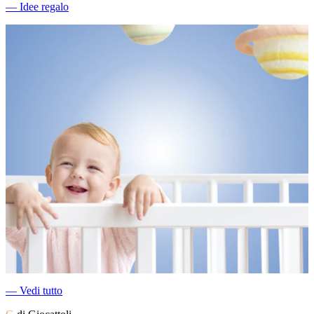
―
Idee regalo
―
Vedi tutto