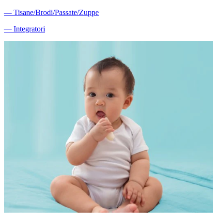
―
Tisane/Brodi/Passate/Zuppe
―
Integratori