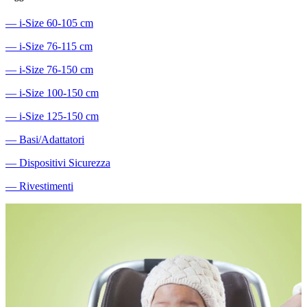
―
i-Size 60-105 cm
―
i-Size 76-115 cm
―
i-Size 76-150 cm
―
i-Size 100-150 cm
―
i-Size 125-150 cm
―
Basi/Adattatori
―
Dispositivi Sicurezza
―
Rivestimenti