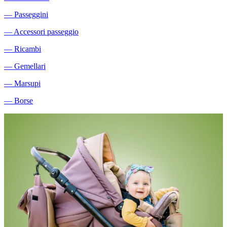
―
Passeggini
―
Accessori passeggio
―
Ricambi
―
Gemellari
―
Marsupi
―
Borse