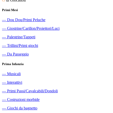
G
di Giocattoli
Primi Mesi
―
Dou Dou/Primi Peluche
―
Giostrine/Carillon/Proiettori/Luci
―
Palestrine/Tappeti
―
Trillini/Primi giochi
―
Da Passeggio
Prima Infanzia
―
Musicali
―
Interattivi
―
Primi Passi/Cavalcabili/Dondoli
―
Costruzioni morbide
―
Giochi da bagnetto