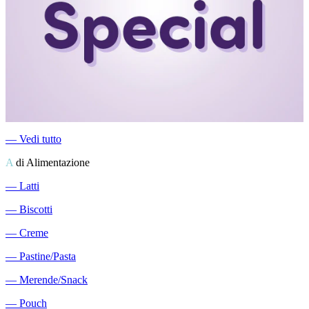
―
Vedi tutto
A
di Alimentazione
―
Latti
―
Biscotti
―
Creme
―
Pastine/Pasta
―
Merende/Snack
―
Pouch