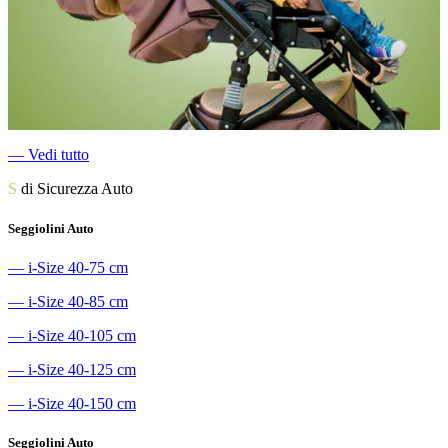
―
Vedi tutto
S
di Sicurezza Auto
Seggiolini Auto
―
i-Size 40-75 cm
―
i-Size 40-85 cm
―
i-Size 40-105 cm
―
i-Size 40-125 cm
―
i-Size 40-150 cm
Seggiolini Auto