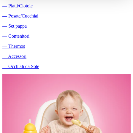
―
Piatti/Ciotole
―
Posate/Cucchiai
―
Set pappa
―
Contenitori
―
Thermos
―
Accessori
―
Occhiali da Sole