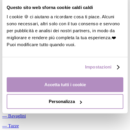
Allattamento
Questo sito web sforna cookie caldi caldi
―
Cuscini allattamento
I cookie 🍪 ci aiutano a ricordare cosa ti piace. Alcuni
sono necessari, altri solo con il tuo consenso e servono
―
Biberon
per pubblicità e analisi dei nostri partners, in modo da
―
Tettarelle
migliorare e rendere più completa la tua esperienza.❤️
―
Succhietti
Puoi modificare tutto quando vuoi.
―
Portasucchietti/Clip/Catenelle
―
Tiralatte Manuali
Impostazioni
―
Dosalatte
―
Conservalatte Materno
Accetta tutti i cookie
―
Massaggiagengive
Personalizza
Pappa
―
Bavaglini
―
Tazze