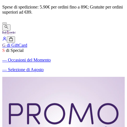
Spese
di
spedizione:
5.90€
per
ordini
fino
a
89€;
Gratuite
per
ordini
superiori
ad
€89.
G
di GiftCard
S
di Special
―
Occasioni del Momento
―
Selezione di Agosto