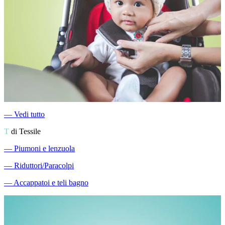
―
Vedi tutto
T
di Tessile
―
Piumoni e lenzuola
―
Riduttori/Paracolpi
―
Accappatoi e teli bagno