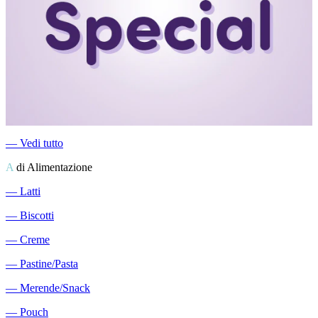
―
Vedi tutto
A
di Alimentazione
―
Latti
―
Biscotti
―
Creme
―
Pastine/Pasta
―
Merende/Snack
―
Pouch