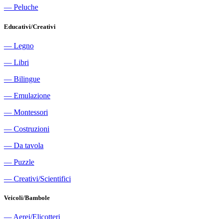
―
Peluche
Educativi/Creativi
―
Legno
―
Libri
―
Bilingue
―
Emulazione
―
Montessori
―
Costruzioni
―
Da tavola
―
Puzzle
―
Creativi/Scientifici
Veicoli/Bambole
―
Aerei/Elicotteri