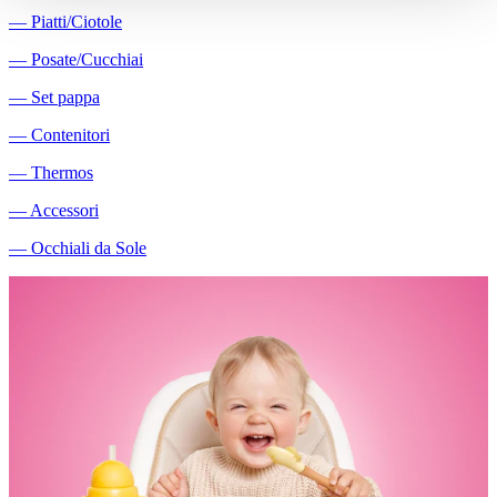
―
Piatti/Ciotole
―
Posate/Cucchiai
―
Set pappa
―
Contenitori
―
Thermos
―
Accessori
―
Occhiali da Sole