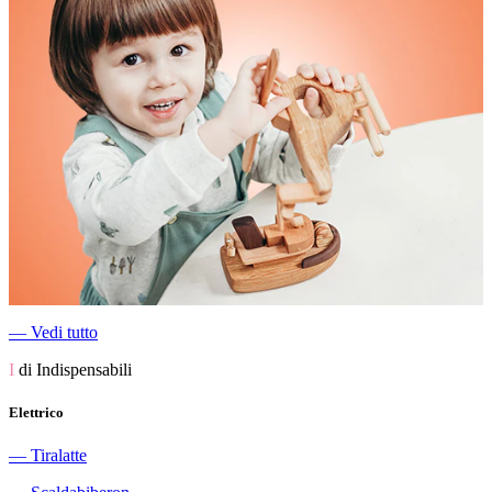
―
Vedi tutto
I
di Indispensabili
Elettrico
―
Tiralatte