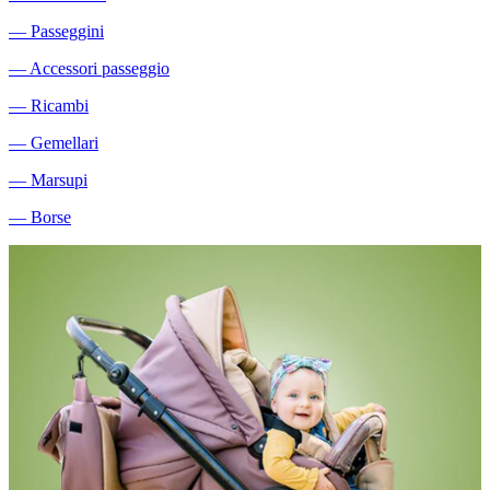
―
Passeggini
―
Accessori passeggio
―
Ricambi
―
Gemellari
―
Marsupi
―
Borse