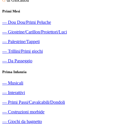
G
di Giocattoli
Primi Mesi
―
Dou Dou/Primi Peluche
―
Giostrine/Carillon/Proiettori/Luci
―
Palestrine/Tappeti
―
Trillini/Primi giochi
―
Da Passeggio
Prima Infanzia
―
Musicali
―
Interattivi
―
Primi Passi/Cavalcabili/Dondoli
―
Costruzioni morbide
―
Giochi da bagnetto