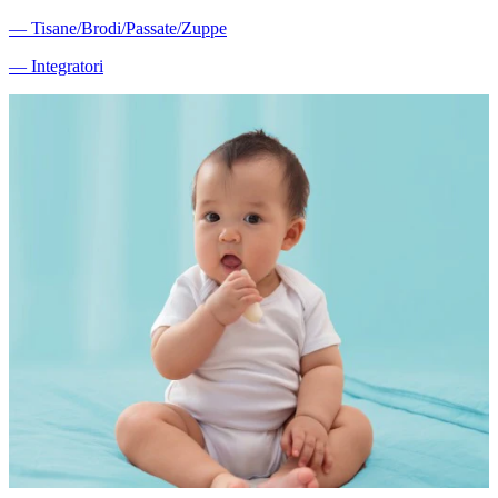
―
Tisane/Brodi/Passate/Zuppe
―
Integratori