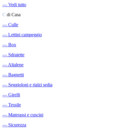
―
Vedi tutto
C
di Casa
―
Culle
―
Lettini campeggio
―
Box
―
Sdraiette
―
Altalene
―
Bagnetti
―
Seggioloni e rialzi sedia
―
Girelli
―
Tessile
―
Materassi e cuscini
―
Sicurezza