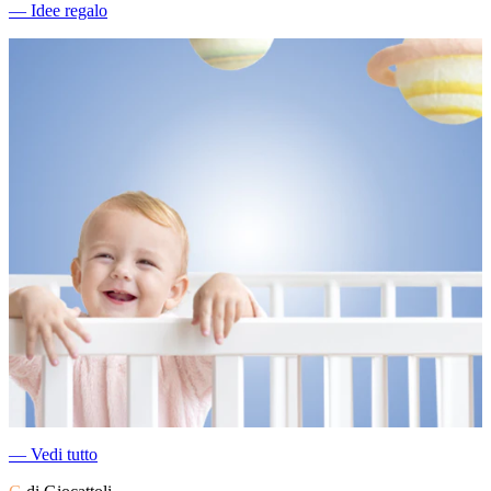
―
Idee regalo
―
Vedi tutto