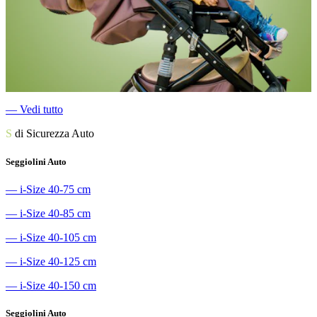
―
Vedi tutto
S
di Sicurezza Auto
Seggiolini Auto
―
i-Size 40-75 cm
―
i-Size 40-85 cm
―
i-Size 40-105 cm
―
i-Size 40-125 cm
―
i-Size 40-150 cm
Seggiolini Auto