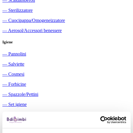
―
Scaldabiberon
―
Sterilizzatore
―
Cuocipappa/Omogeneizzatore
―
Aerosol/Accessori benessere
Igiene
―
Pannolini
―
Salviette
―
Cosmesi
―
Forbicine
―
Spazzole/Pettini
―
Set igiene
―
Igiene orale
―
Aspiratori nasali manuali