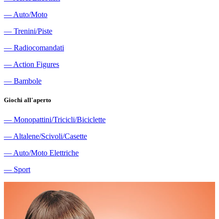
―
Auto/Moto
―
Trenini/Piste
―
Radiocomandati
―
Action Figures
―
Bambole
Giochi all'aperto
―
Monopattini/Tricicli/Biciclette
―
Altalene/Scivoli/Casette
―
Auto/Moto Elettriche
―
Sport