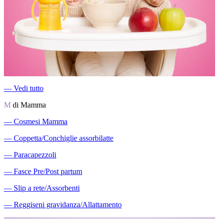
―
Vedi tutto
M
di Mamma
―
Cosmesi Mamma
―
Coppetta/Conchiglie assorbilatte
―
Paracapezzoli
―
Fasce Pre/Post partum
―
Slip a rete/Assorbenti
―
Reggiseni gravidanza/Allattamento