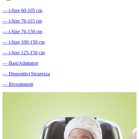
―
i-Size 60-105 cm
―
i-Size 76-115 cm
―
i-Size 76-150 cm
―
i-Size 100-150 cm
―
i-Size 125-150 cm
―
Basi/Adattatori
―
Dispositivi Sicurezza
―
Rivestimenti