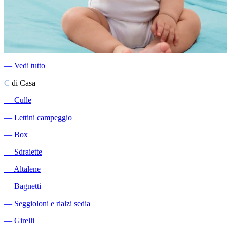
―
Vedi tutto
C
di Casa
―
Culle
―
Lettini campeggio
―
Box
―
Sdraiette
―
Altalene
―
Bagnetti
―
Seggioloni e rialzi sedia
―
Girelli