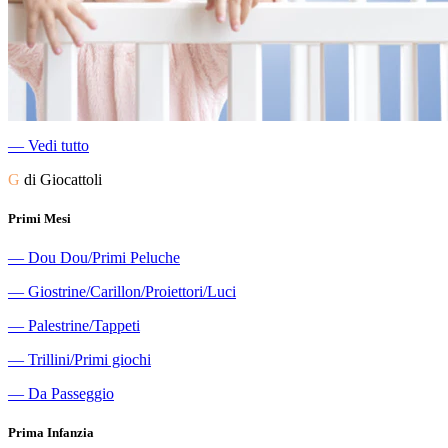
―
Vedi tutto
G
di Giocattoli
Primi Mesi
―
Dou Dou/Primi Peluche
―
Giostrine/Carillon/Proiettori/Luci
―
Palestrine/Tappeti
―
Trillini/Primi giochi
―
Da Passeggio
Prima Infanzia