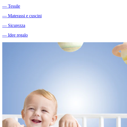
―
Tessile
―
Materassi e cuscini
―
Sicurezza
―
Idee regalo