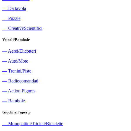
―
Da tavola
―
Puzzle
―
Creativi/Scientifici
Veicoli/Bambole
―
Aerei/Elicotteri
―
Auto/Moto
―
Trenini/Piste
―
Radiocomandati
―
Action Figures
―
Bambole
Giochi all'aperto
―
Monopattini/Tricicli/Biciclette