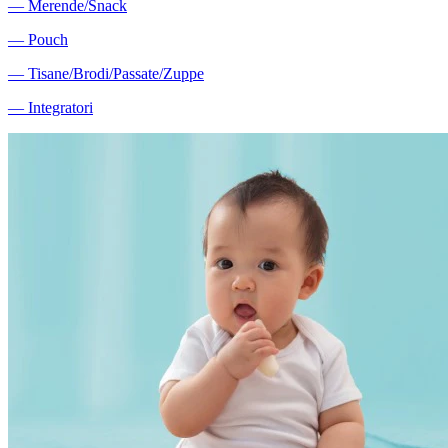
―
Merende/Snack
―
Pouch
―
Tisane/Brodi/Passate/Zuppe
―
Integratori