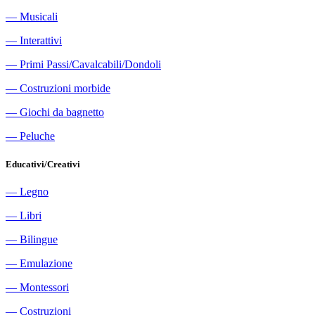
―
Musicali
―
Interattivi
―
Primi Passi/Cavalcabili/Dondoli
―
Costruzioni morbide
―
Giochi da bagnetto
―
Peluche
Educativi/Creativi
―
Legno
―
Libri
―
Bilingue
―
Emulazione
―
Montessori
―
Costruzioni