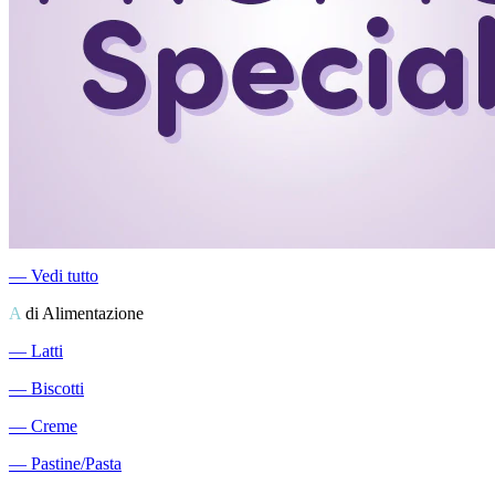
―
Vedi tutto
A
di Alimentazione
―
Latti
―
Biscotti
―
Creme
―
Pastine/Pasta