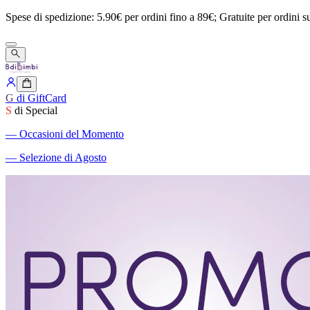
Spese
di
spedizione:
5.90€
per
ordini
fino
a
89€;
Gratuite
per
ordini
s
G
di GiftCard
S
di Special
―
Occasioni del Momento
―
Selezione di Agosto