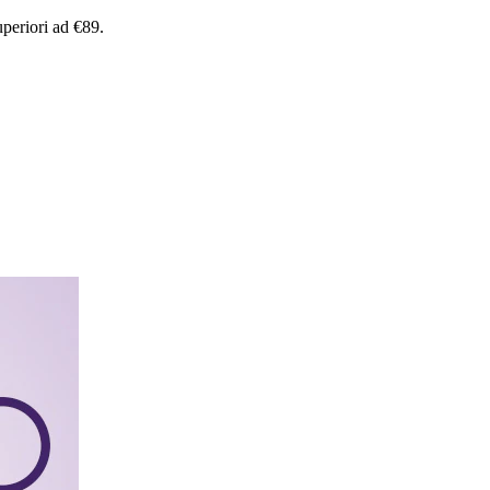
uperiori
ad
€89.