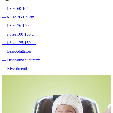
―
i-Size 60-105 cm
―
i-Size 76-115 cm
―
i-Size 76-150 cm
―
i-Size 100-150 cm
―
i-Size 125-150 cm
―
Basi/Adattatori
―
Dispositivi Sicurezza
―
Rivestimenti