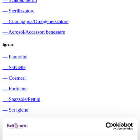
―
Scaldabiberon
―
Sterilizzatore
―
Cuocipappa/Omogeneizzatore
―
Aerosol/Accessori benessere
Igiene
―
Pannolini
―
Salviette
―
Cosmesi
―
Forbicine
―
Spazzole/Pettini
―
Set igiene
―
Igiene orale
―
Aspiratori nasali manuali