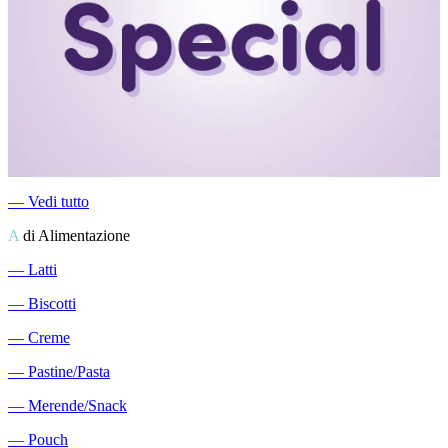
―
Vedi tutto
A
di Alimentazione
―
Latti
―
Biscotti
―
Creme
―
Pastine/Pasta
―
Merende/Snack
―
Pouch