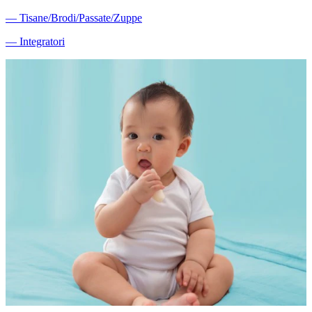
―
Tisane/Brodi/Passate/Zuppe
―
Integratori