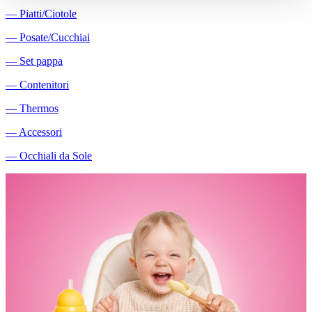
―
Piatti/Ciotole
―
Posate/Cucchiai
―
Set pappa
―
Contenitori
―
Thermos
―
Accessori
―
Occhiali da Sole