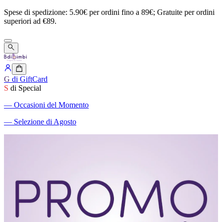
Spese
di
spedizione:
5.90€
per
ordini
fino
a
89€;
Gratuite
per
ordini
superiori
ad
€89.
G
di GiftCard
S
di Special
―
Occasioni del Momento
―
Selezione di Agosto