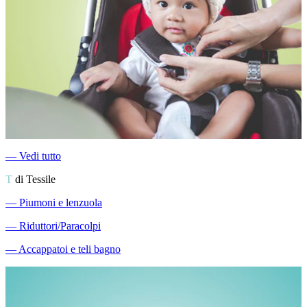
―
Vedi tutto
T
di Tessile
―
Piumoni e lenzuola
―
Riduttori/Paracolpi
―
Accappatoi e teli bagno