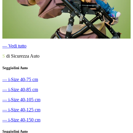
―
Vedi tutto
S
di Sicurezza Auto
Seggiolini Auto
―
i-Size 40-75 cm
―
i-Size 40-85 cm
―
i-Size 40-105 cm
―
i-Size 40-125 cm
―
i-Size 40-150 cm
Seggiolini Auto