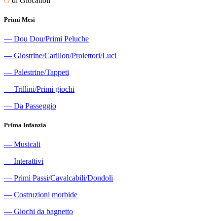
G
di Giocattoli
Primi Mesi
―
Dou Dou/Primi Peluche
―
Giostrine/Carillon/Proiettori/Luci
―
Palestrine/Tappeti
―
Trillini/Primi giochi
―
Da Passeggio
Prima Infanzia
―
Musicali
―
Interattivi
―
Primi Passi/Cavalcabili/Dondoli
―
Costruzioni morbide
―
Giochi da bagnetto