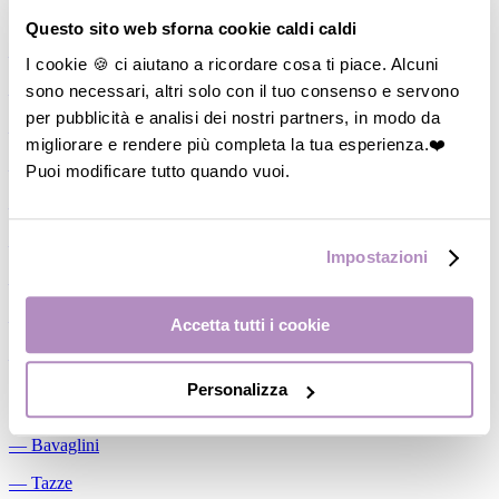
Allattamento
Questo sito web sforna cookie caldi caldi
―
Cuscini allattamento
I cookie 🍪 ci aiutano a ricordare cosa ti piace. Alcuni
sono necessari, altri solo con il tuo consenso e servono
―
Biberon
per pubblicità e analisi dei nostri partners, in modo da
―
Tettarelle
migliorare e rendere più completa la tua esperienza.❤️
―
Succhietti
Puoi modificare tutto quando vuoi.
―
Portasucchietti/Clip/Catenelle
―
Tiralatte Manuali
Impostazioni
―
Dosalatte
―
Conservalatte Materno
Accetta tutti i cookie
―
Massaggiagengive
Personalizza
Pappa
―
Bavaglini
―
Tazze