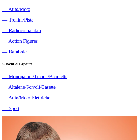
―
Auto/Moto
―
Trenini/Piste
―
Radiocomandati
―
Action Figures
―
Bambole
Giochi all'aperto
―
Monopattini/Tricicli/Biciclette
―
Altalene/Scivoli/Casette
―
Auto/Moto Elettriche
―
Sport