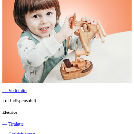
―
Vedi tutto
I
di Indispensabili
Elettrico
―
Tiralatte