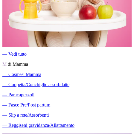
―
Vedi tutto
M
di Mamma
―
Cosmesi Mamma
―
Coppetta/Conchiglie assorbilatte
―
Paracapezzoli
―
Fasce Pre/Post partum
―
Slip a rete/Assorbenti
―
Reggiseni gravidanza/Allattamento