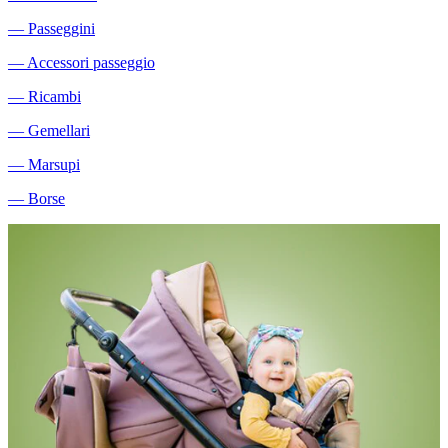
―
Passeggini
―
Accessori passeggio
―
Ricambi
―
Gemellari
―
Marsupi
―
Borse