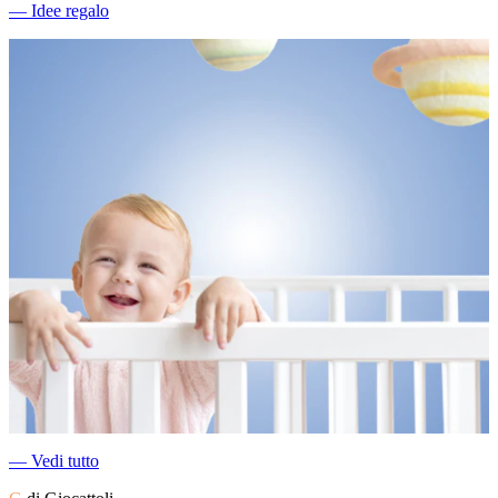
―
Idee regalo
―
Vedi tutto