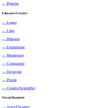
―
Peluche
Educativi/Creativi
―
Legno
―
Libri
―
Bilingue
―
Emulazione
―
Montessori
―
Costruzioni
―
Da tavola
―
Puzzle
―
Creativi/Scientifici
Veicoli/Bambole
―
Aerei/Elicotteri