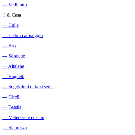
―
Vedi tutto
C
di Casa
―
Culle
―
Lettini campeggio
―
Box
―
Sdraiette
―
Altalene
―
Bagnetti
―
Seggioloni e rialzi sedia
―
Girelli
―
Tessile
―
Materassi e cuscini
―
Sicurezza