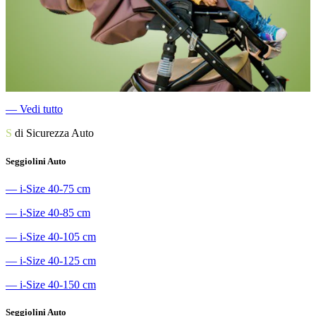
―
Vedi tutto
S
di Sicurezza Auto
Seggiolini Auto
―
i-Size 40-75 cm
―
i-Size 40-85 cm
―
i-Size 40-105 cm
―
i-Size 40-125 cm
―
i-Size 40-150 cm
Seggiolini Auto