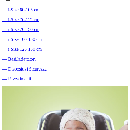
―
i-Size 60-105 cm
―
i-Size 76-115 cm
―
i-Size 76-150 cm
―
i-Size 100-150 cm
―
i-Size 125-150 cm
―
Basi/Adattatori
―
Dispositivi Sicurezza
―
Rivestimenti