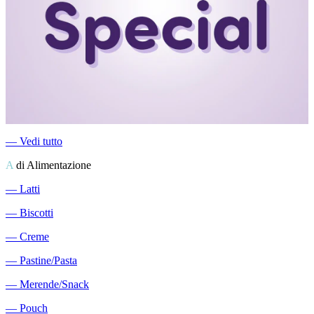
―
Vedi tutto
A
di Alimentazione
―
Latti
―
Biscotti
―
Creme
―
Pastine/Pasta
―
Merende/Snack
―
Pouch