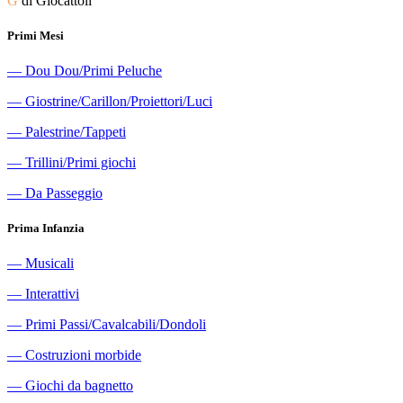
G
di Giocattoli
Primi Mesi
―
Dou Dou/Primi Peluche
―
Giostrine/Carillon/Proiettori/Luci
―
Palestrine/Tappeti
―
Trillini/Primi giochi
―
Da Passeggio
Prima Infanzia
―
Musicali
―
Interattivi
―
Primi Passi/Cavalcabili/Dondoli
―
Costruzioni morbide
―
Giochi da bagnetto