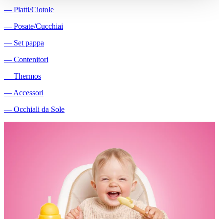
―
Piatti/Ciotole
―
Posate/Cucchiai
―
Set pappa
―
Contenitori
―
Thermos
―
Accessori
―
Occhiali da Sole