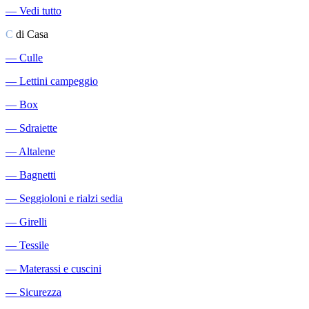
―
Vedi tutto
C
di Casa
―
Culle
―
Lettini campeggio
―
Box
―
Sdraiette
―
Altalene
―
Bagnetti
―
Seggioloni e rialzi sedia
―
Girelli
―
Tessile
―
Materassi e cuscini
―
Sicurezza