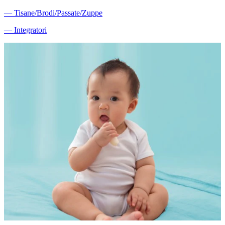
―
Tisane/Brodi/Passate/Zuppe
―
Integratori