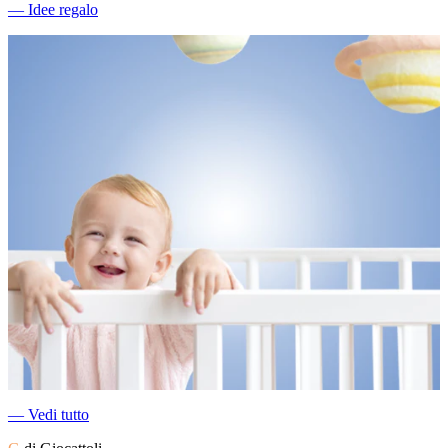
―
Idee regalo
―
Vedi tutto