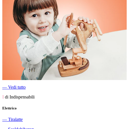
―
Vedi tutto
I
di Indispensabili
Elettrico
―
Tiralatte