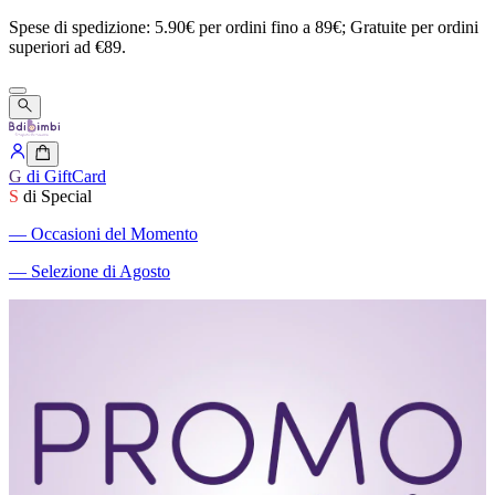
Spese
di
spedizione:
5.90€
per
ordini
fino
a
89€;
Gratuite
per
ordini
superiori
ad
€89.
G
di GiftCard
S
di Special
―
Occasioni del Momento
―
Selezione di Agosto