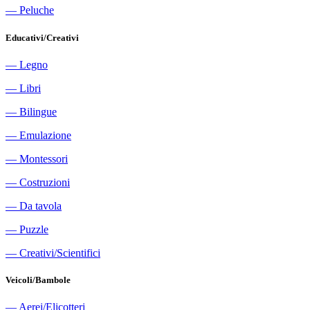
―
Peluche
Educativi/Creativi
―
Legno
―
Libri
―
Bilingue
―
Emulazione
―
Montessori
―
Costruzioni
―
Da tavola
―
Puzzle
―
Creativi/Scientifici
Veicoli/Bambole
―
Aerei/Elicotteri