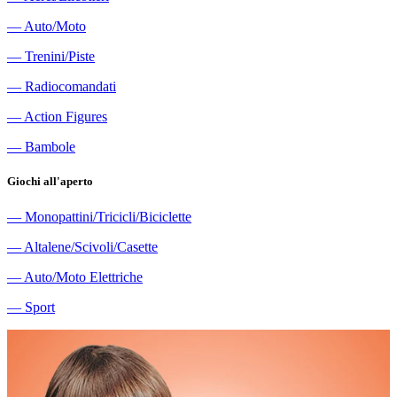
―
Auto/Moto
―
Trenini/Piste
―
Radiocomandati
―
Action Figures
―
Bambole
Giochi all'aperto
―
Monopattini/Tricicli/Biciclette
―
Altalene/Scivoli/Casette
―
Auto/Moto Elettriche
―
Sport