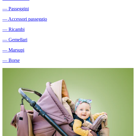
―
Passeggini
―
Accessori passeggio
―
Ricambi
―
Gemellari
―
Marsupi
―
Borse