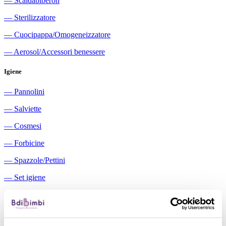
―
Scaldabiberon
―
Sterilizzatore
―
Cuocipappa/Omogeneizzatore
―
Aerosol/Accessori benessere
Igiene
―
Pannolini
―
Salviette
―
Cosmesi
―
Forbicine
―
Spazzole/Pettini
―
Set igiene
―
Igiene orale
―
Aspiratori nasali manuali