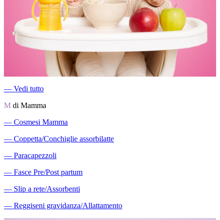
―
Vedi tutto
M
di Mamma
―
Cosmesi Mamma
―
Coppetta/Conchiglie assorbilatte
―
Paracapezzoli
―
Fasce Pre/Post partum
―
Slip a rete/Assorbenti
―
Reggiseni gravidanza/Allattamento