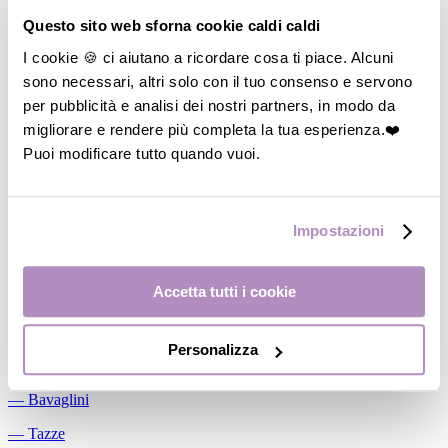
Allattamento
Questo sito web sforna cookie caldi caldi
―
Cuscini allattamento
I cookie 🍪 ci aiutano a ricordare cosa ti piace. Alcuni
sono necessari, altri solo con il tuo consenso e servono
―
Biberon
per pubblicità e analisi dei nostri partners, in modo da
―
Tettarelle
migliorare e rendere più completa la tua esperienza.❤️
―
Succhietti
Puoi modificare tutto quando vuoi.
―
Portasucchietti/Clip/Catenelle
―
Tiralatte Manuali
Impostazioni
―
Dosalatte
―
Conservalatte Materno
Accetta tutti i cookie
―
Massaggiagengive
Personalizza
Pappa
―
Bavaglini
―
Tazze