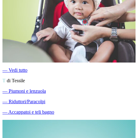
―
Vedi tutto
T
di Tessile
―
Piumoni e lenzuola
―
Riduttori/Paracolpi
―
Accappatoi e teli bagno