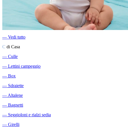
―
Vedi tutto
C
di Casa
―
Culle
―
Lettini campeggio
―
Box
―
Sdraiette
―
Altalene
―
Bagnetti
―
Seggioloni e rialzi sedia
―
Girelli