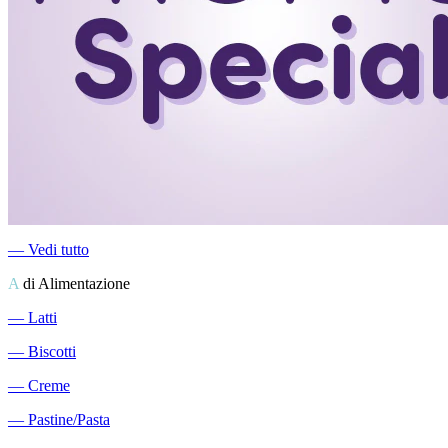
―
Vedi tutto
A
di Alimentazione
―
Latti
―
Biscotti
―
Creme
―
Pastine/Pasta