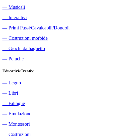
―
Musicali
―
Interattivi
―
Primi Passi/Cavalcabili/Dondoli
―
Costruzioni morbide
―
Giochi da bagnetto
―
Peluche
Educativi/Creativi
―
Legno
―
Libri
―
Bilingue
―
Emulazione
―
Montessori
―
Costruzioni