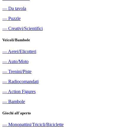
―
Da tavola
―
Puzzle
―
Creativi/Scientifici
Veicoli/Bambole
―
Aerei/Elicotteri
―
Auto/Moto
―
Trenini/Piste
―
Radiocomandati
―
Action Figures
―
Bambole
Giochi all'aperto
―
Monopattini/Tricicli/Biciclette