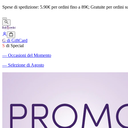
Spese
di
spedizione:
5.90€
per
ordini
fino
a
89€;
Gratuite
per
ordini
s
G
di GiftCard
S
di Special
―
Occasioni del Momento
―
Selezione di Agosto