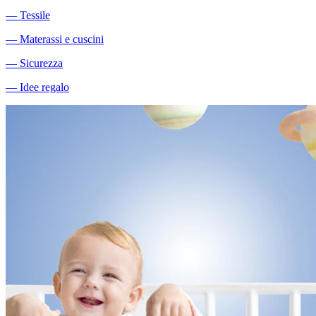
―
Tessile
―
Materassi e cuscini
―
Sicurezza
―
Idee regalo