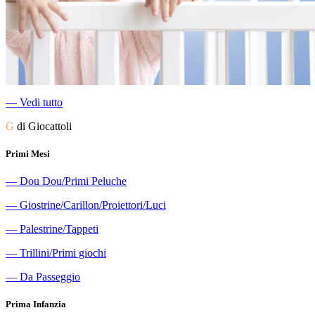
―
Vedi tutto
G
di Giocattoli
Primi Mesi
―
Dou Dou/Primi Peluche
―
Giostrine/Carillon/Proiettori/Luci
―
Palestrine/Tappeti
―
Trillini/Primi giochi
―
Da Passeggio
Prima Infanzia