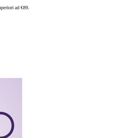
uperiori
ad
€89.