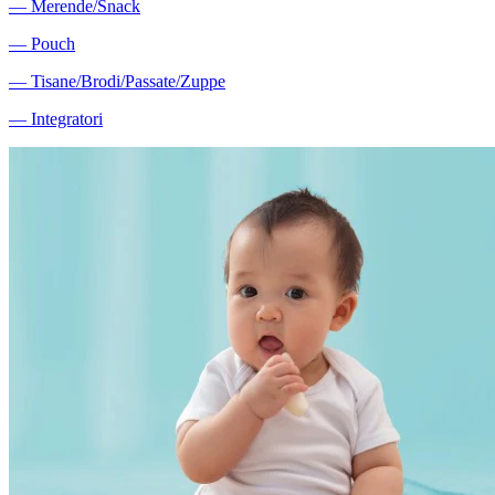
―
Merende/Snack
―
Pouch
―
Tisane/Brodi/Passate/Zuppe
―
Integratori