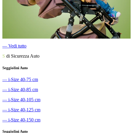
―
Vedi tutto
S
di Sicurezza Auto
Seggiolini Auto
―
i-Size 40-75 cm
―
i-Size 40-85 cm
―
i-Size 40-105 cm
―
i-Size 40-125 cm
―
i-Size 40-150 cm
Seggiolini Auto