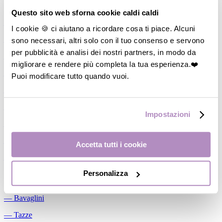
Allattamento
Questo sito web sforna cookie caldi caldi
―
Cuscini allattamento
I cookie 🍪 ci aiutano a ricordare cosa ti piace. Alcuni
sono necessari, altri solo con il tuo consenso e servono
―
Biberon
per pubblicità e analisi dei nostri partners, in modo da
―
Tettarelle
migliorare e rendere più completa la tua esperienza.❤️
―
Succhietti
Puoi modificare tutto quando vuoi.
―
Portasucchietti/Clip/Catenelle
―
Tiralatte Manuali
Impostazioni
―
Dosalatte
―
Conservalatte Materno
Accetta tutti i cookie
―
Massaggiagengive
Personalizza
Pappa
―
Bavaglini
―
Tazze