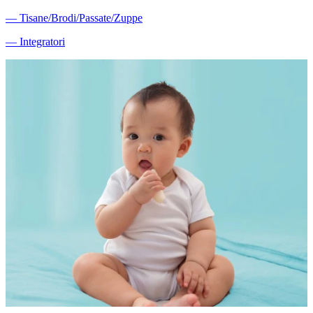
―
Tisane/Brodi/Passate/Zuppe
―
Integratori