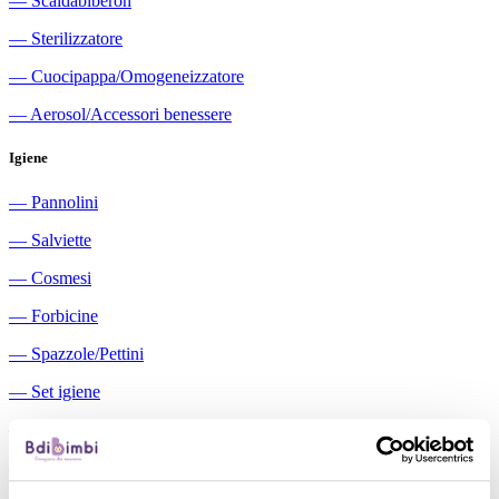
―
Scaldabiberon
―
Sterilizzatore
―
Cuocipappa/Omogeneizzatore
―
Aerosol/Accessori benessere
Igiene
―
Pannolini
―
Salviette
―
Cosmesi
―
Forbicine
―
Spazzole/Pettini
―
Set igiene
―
Igiene orale
―
Aspiratori nasali manuali