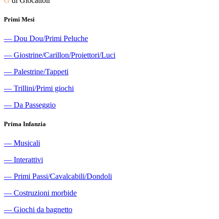
G
di Giocattoli
Primi Mesi
―
Dou Dou/Primi Peluche
―
Giostrine/Carillon/Proiettori/Luci
―
Palestrine/Tappeti
―
Trillini/Primi giochi
―
Da Passeggio
Prima Infanzia
―
Musicali
―
Interattivi
―
Primi Passi/Cavalcabili/Dondoli
―
Costruzioni morbide
―
Giochi da bagnetto