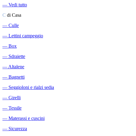
―
Vedi tutto
C
di Casa
―
Culle
―
Lettini campeggio
―
Box
―
Sdraiette
―
Altalene
―
Bagnetti
―
Seggioloni e rialzi sedia
―
Girelli
―
Tessile
―
Materassi e cuscini
―
Sicurezza