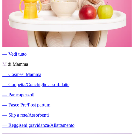
―
Vedi tutto
M
di Mamma
―
Cosmesi Mamma
―
Coppetta/Conchiglie assorbilatte
―
Paracapezzoli
―
Fasce Pre/Post partum
―
Slip a rete/Assorbenti
―
Reggiseni gravidanza/Allattamento