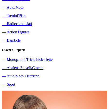
―
Auto/Moto
―
Trenini/Piste
―
Radiocomandati
―
Action Figures
―
Bambole
Giochi all'aperto
―
Monopattini/Tricicli/Biciclette
―
Altalene/Scivoli/Casette
―
Auto/Moto Elettriche
―
Sport