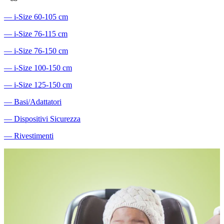
―
i-Size 60-105 cm
―
i-Size 76-115 cm
―
i-Size 76-150 cm
―
i-Size 100-150 cm
―
i-Size 125-150 cm
―
Basi/Adattatori
―
Dispositivi Sicurezza
―
Rivestimenti