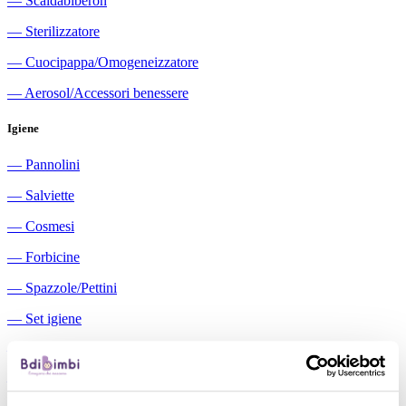
―
Scaldabiberon
―
Sterilizzatore
―
Cuocipappa/Omogeneizzatore
―
Aerosol/Accessori benessere
Igiene
―
Pannolini
―
Salviette
―
Cosmesi
―
Forbicine
―
Spazzole/Pettini
―
Set igiene
―
Igiene orale
―
Aspiratori nasali manuali