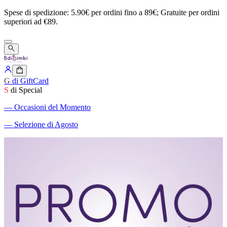
Spese
di
spedizione:
5.90€
per
ordini
fino
a
89€;
Gratuite
per
ordini
superiori
ad
€89.
G
di GiftCard
S
di Special
―
Occasioni del Momento
―
Selezione di Agosto