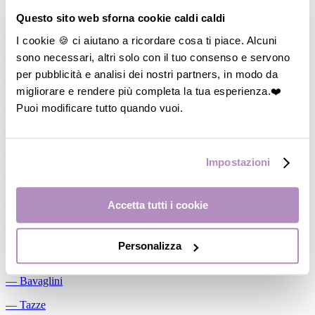
Allattamento
Questo sito web sforna cookie caldi caldi
―
Cuscini allattamento
I cookie 🍪 ci aiutano a ricordare cosa ti piace. Alcuni
sono necessari, altri solo con il tuo consenso e servono
―
Biberon
per pubblicità e analisi dei nostri partners, in modo da
―
Tettarelle
migliorare e rendere più completa la tua esperienza.❤️
―
Succhietti
Puoi modificare tutto quando vuoi.
―
Portasucchietti/Clip/Catenelle
―
Tiralatte Manuali
Impostazioni
―
Dosalatte
―
Conservalatte Materno
Accetta tutti i cookie
―
Massaggiagengive
Personalizza
Pappa
―
Bavaglini
―
Tazze