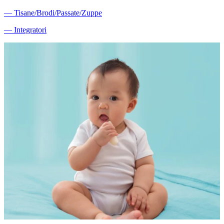
―
Tisane/Brodi/Passate/Zuppe
―
Integratori