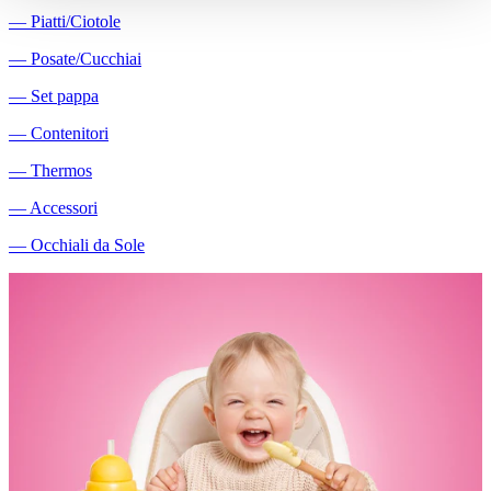
―
Piatti/Ciotole
―
Posate/Cucchiai
―
Set pappa
―
Contenitori
―
Thermos
―
Accessori
―
Occhiali da Sole