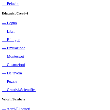
―
Peluche
Educativi/Creativi
―
Legno
―
Libri
―
Bilingue
―
Emulazione
―
Montessori
―
Costruzioni
―
Da tavola
―
Puzzle
―
Creativi/Scientifici
Veicoli/Bambole
―
Aerei/Elicotteri