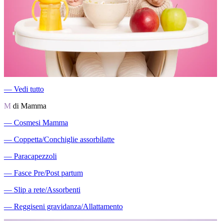
―
Vedi tutto
M
di Mamma
―
Cosmesi Mamma
―
Coppetta/Conchiglie assorbilatte
―
Paracapezzoli
―
Fasce Pre/Post partum
―
Slip a rete/Assorbenti
―
Reggiseni gravidanza/Allattamento