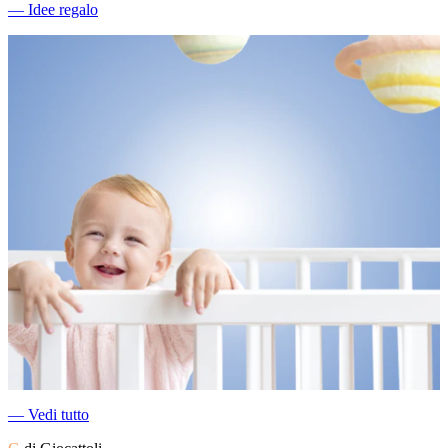
―
Idee regalo
―
Vedi tutto