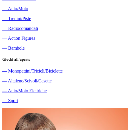
―
Auto/Moto
―
Trenini/Piste
―
Radiocomandati
―
Action Figures
―
Bambole
Giochi all'aperto
―
Monopattini/Tricicli/Biciclette
―
Altalene/Scivoli/Casette
―
Auto/Moto Elettriche
―
Sport