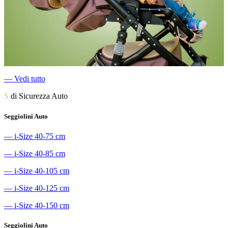
―
Vedi tutto
S
di Sicurezza Auto
Seggiolini Auto
―
i-Size 40-75 cm
―
i-Size 40-85 cm
―
i-Size 40-105 cm
―
i-Size 40-125 cm
―
i-Size 40-150 cm
Seggiolini Auto