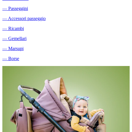
―
Passeggini
―
Accessori passeggio
―
Ricambi
―
Gemellari
―
Marsupi
―
Borse