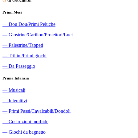
G
di Giocattoli
Primi Mesi
―
Dou Dou/Primi Peluche
―
Giostrine/Carillon/Proiettori/Luci
―
Palestrine/Tappeti
―
Trillini/Primi giochi
―
Da Passeggio
Prima Infanzia
―
Musicali
―
Interattivi
―
Primi Passi/Cavalcabili/Dondoli
―
Costruzioni morbide
―
Giochi da bagnetto