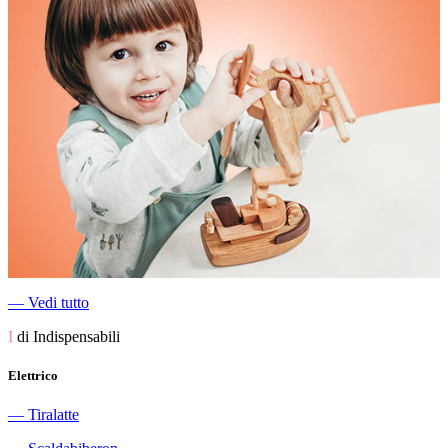
―
Vedi tutto
I
di Indispensabili
Elettrico
―
Tiralatte