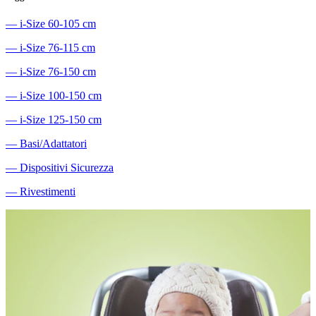
―
i-Size 60-105 cm
―
i-Size 76-115 cm
―
i-Size 76-150 cm
―
i-Size 100-150 cm
―
i-Size 125-150 cm
―
Basi/Adattatori
―
Dispositivi Sicurezza
―
Rivestimenti