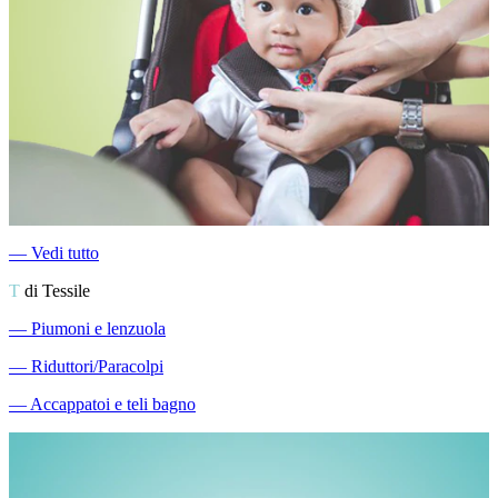
―
Vedi tutto
T
di Tessile
―
Piumoni e lenzuola
―
Riduttori/Paracolpi
―
Accappatoi e teli bagno