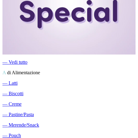
―
Vedi tutto
A
di Alimentazione
―
Latti
―
Biscotti
―
Creme
―
Pastine/Pasta
―
Merende/Snack
―
Pouch