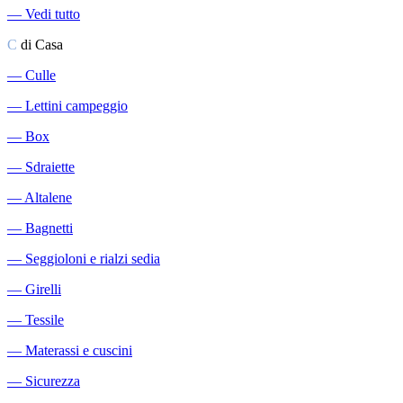
―
Vedi tutto
C
di Casa
―
Culle
―
Lettini campeggio
―
Box
―
Sdraiette
―
Altalene
―
Bagnetti
―
Seggioloni e rialzi sedia
―
Girelli
―
Tessile
―
Materassi e cuscini
―
Sicurezza