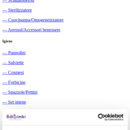
―
Scaldabiberon
―
Sterilizzatore
―
Cuocipappa/Omogeneizzatore
―
Aerosol/Accessori benessere
Igiene
―
Pannolini
―
Salviette
―
Cosmesi
―
Forbicine
―
Spazzole/Pettini
―
Set igiene
―
Igiene orale
―
Aspiratori nasali manuali