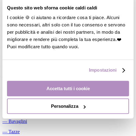
Allattamento
Questo sito web sforna cookie caldi caldi
―
Cuscini allattamento
I cookie 🍪 ci aiutano a ricordare cosa ti piace. Alcuni
sono necessari, altri solo con il tuo consenso e servono
―
Biberon
per pubblicità e analisi dei nostri partners, in modo da
―
Tettarelle
migliorare e rendere più completa la tua esperienza.❤️
―
Succhietti
Puoi modificare tutto quando vuoi.
―
Portasucchietti/Clip/Catenelle
―
Tiralatte Manuali
Impostazioni
―
Dosalatte
―
Conservalatte Materno
Accetta tutti i cookie
―
Massaggiagengive
Personalizza
Pappa
―
Bavaglini
―
Tazze