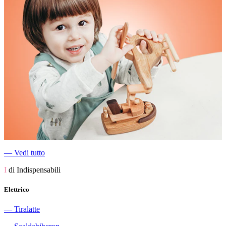
―
Vedi tutto
I
di Indispensabili
Elettrico
―
Tiralatte