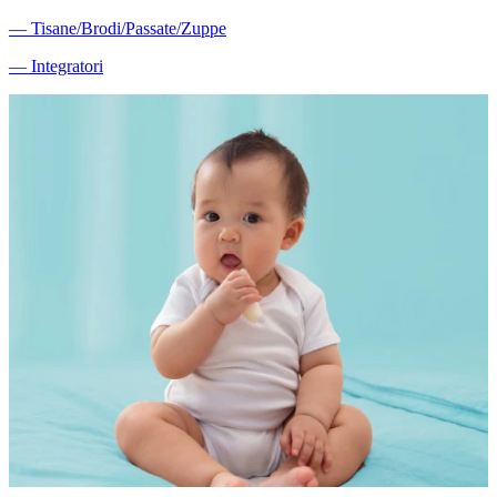
―
Tisane/Brodi/Passate/Zuppe
―
Integratori