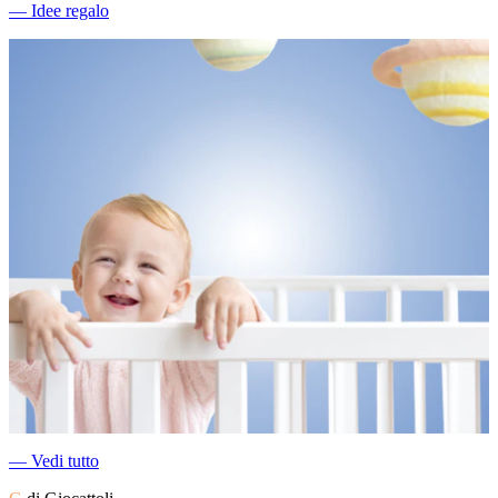
―
Idee regalo
―
Vedi tutto