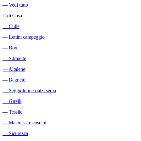
―
Vedi tutto
C
di Casa
―
Culle
―
Lettini campeggio
―
Box
―
Sdraiette
―
Altalene
―
Bagnetti
―
Seggioloni e rialzi sedia
―
Girelli
―
Tessile
―
Materassi e cuscini
―
Sicurezza