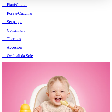
―
Piatti/Ciotole
―
Posate/Cucchiai
―
Set pappa
―
Contenitori
―
Thermos
―
Accessori
―
Occhiali da Sole