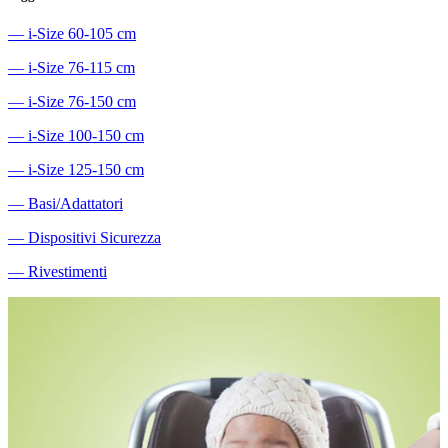
―
i-Size 60-105 cm
―
i-Size 76-115 cm
―
i-Size 76-150 cm
―
i-Size 100-150 cm
―
i-Size 125-150 cm
―
Basi/Adattatori
―
Dispositivi Sicurezza
―
Rivestimenti