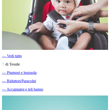
―
Vedi tutto
T
di Tessile
―
Piumoni e lenzuola
―
Riduttori/Paracolpi
―
Accappatoi e teli bagno