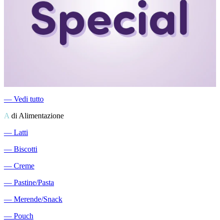
―
Vedi tutto
A
di Alimentazione
―
Latti
―
Biscotti
―
Creme
―
Pastine/Pasta
―
Merende/Snack
―
Pouch