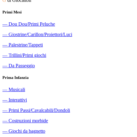
G
di Giocattoli
Primi Mesi
―
Dou Dou/Primi Peluche
―
Giostrine/Carillon/Proiettori/Luci
―
Palestrine/Tappeti
―
Trillini/Primi giochi
―
Da Passeggio
Prima Infanzia
―
Musicali
―
Interattivi
―
Primi Passi/Cavalcabili/Dondoli
―
Costruzioni morbide
―
Giochi da bagnetto