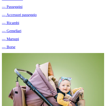
―
Passeggini
―
Accessori passeggio
―
Ricambi
―
Gemellari
―
Marsupi
―
Borse