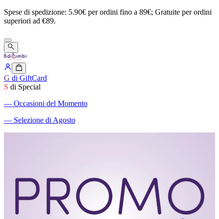
Spese
di
spedizione:
5.90€
per
ordini
fino
a
89€;
Gratuite
per
ordini
superiori
ad
€89.
G
di GiftCard
S
di Special
―
Occasioni del Momento
―
Selezione di Agosto