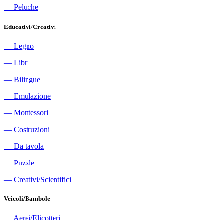
―
Peluche
Educativi/Creativi
―
Legno
―
Libri
―
Bilingue
―
Emulazione
―
Montessori
―
Costruzioni
―
Da tavola
―
Puzzle
―
Creativi/Scientifici
Veicoli/Bambole
―
Aerei/Elicotteri