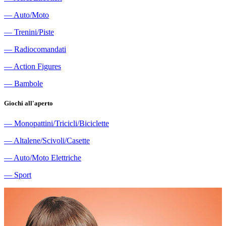
―
Auto/Moto
―
Trenini/Piste
―
Radiocomandati
―
Action Figures
―
Bambole
Giochi all'aperto
―
Monopattini/Tricicli/Biciclette
―
Altalene/Scivoli/Casette
―
Auto/Moto Elettriche
―
Sport