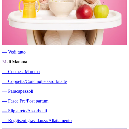
―
Vedi tutto
M
di Mamma
―
Cosmesi Mamma
―
Coppetta/Conchiglie assorbilatte
―
Paracapezzoli
―
Fasce Pre/Post partum
―
Slip a rete/Assorbenti
―
Reggiseni gravidanza/Allattamento