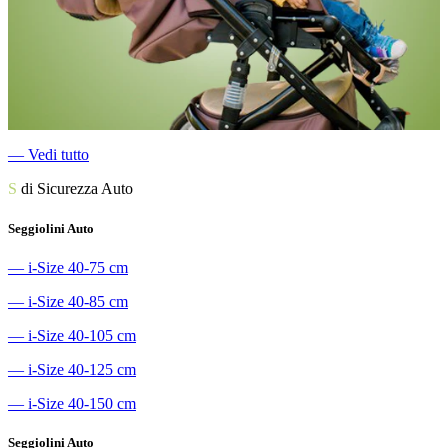
―
Vedi tutto
S
di Sicurezza Auto
Seggiolini Auto
―
i-Size 40-75 cm
―
i-Size 40-85 cm
―
i-Size 40-105 cm
―
i-Size 40-125 cm
―
i-Size 40-150 cm
Seggiolini Auto