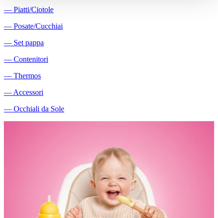
―
Piatti/Ciotole
―
Posate/Cucchiai
―
Set pappa
―
Contenitori
―
Thermos
―
Accessori
―
Occhiali da Sole