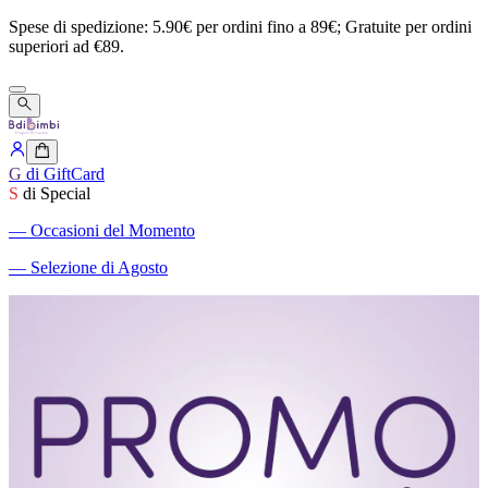
Spese
di
spedizione:
5.90€
per
ordini
fino
a
89€;
Gratuite
per
ordini
superiori
ad
€89.
G
di GiftCard
S
di Special
―
Occasioni del Momento
―
Selezione di Agosto