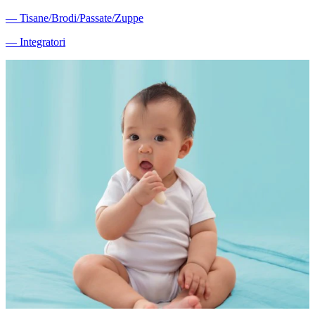
―
Tisane/Brodi/Passate/Zuppe
―
Integratori