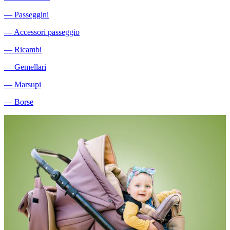
―
Passeggini
―
Accessori passeggio
―
Ricambi
―
Gemellari
―
Marsupi
―
Borse