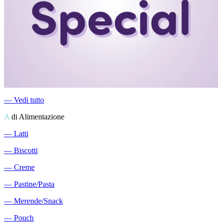
―
Vedi tutto
A
di Alimentazione
―
Latti
―
Biscotti
―
Creme
―
Pastine/Pasta
―
Merende/Snack
―
Pouch