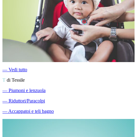
―
Vedi tutto
T
di Tessile
―
Piumoni e lenzuola
―
Riduttori/Paracolpi
―
Accappatoi e teli bagno