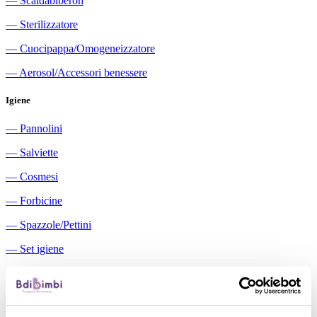
―
Scaldabiberon
―
Sterilizzatore
―
Cuocipappa/Omogeneizzatore
―
Aerosol/Accessori benessere
Igiene
―
Pannolini
―
Salviette
―
Cosmesi
―
Forbicine
―
Spazzole/Pettini
―
Set igiene
―
Igiene orale
―
Aspiratori nasali manuali