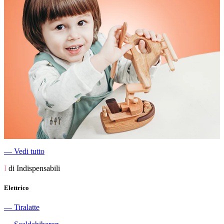
―
Vedi tutto
I
di Indispensabili
Elettrico
―
Tiralatte