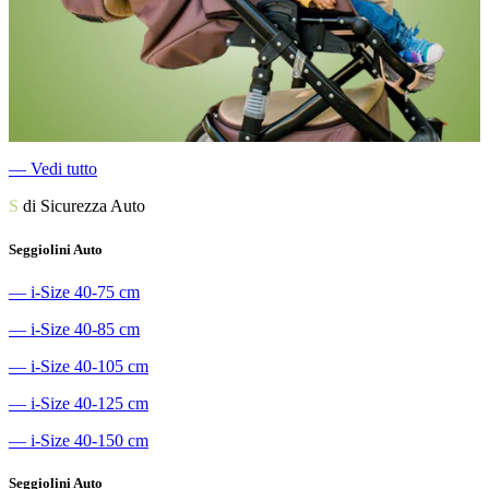
―
Vedi tutto
S
di Sicurezza Auto
Seggiolini Auto
―
i-Size 40-75 cm
―
i-Size 40-85 cm
―
i-Size 40-105 cm
―
i-Size 40-125 cm
―
i-Size 40-150 cm
Seggiolini Auto