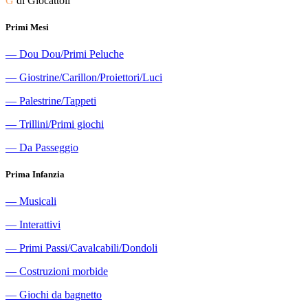
G
di Giocattoli
Primi Mesi
―
Dou Dou/Primi Peluche
―
Giostrine/Carillon/Proiettori/Luci
―
Palestrine/Tappeti
―
Trillini/Primi giochi
―
Da Passeggio
Prima Infanzia
―
Musicali
―
Interattivi
―
Primi Passi/Cavalcabili/Dondoli
―
Costruzioni morbide
―
Giochi da bagnetto