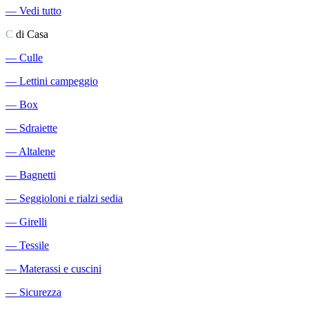
―
Vedi tutto
C
di Casa
―
Culle
―
Lettini campeggio
―
Box
―
Sdraiette
―
Altalene
―
Bagnetti
―
Seggioloni e rialzi sedia
―
Girelli
―
Tessile
―
Materassi e cuscini
―
Sicurezza