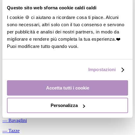
Allattamento
Questo sito web sforna cookie caldi caldi
―
Cuscini allattamento
I cookie 🍪 ci aiutano a ricordare cosa ti piace. Alcuni
sono necessari, altri solo con il tuo consenso e servono
―
Biberon
per pubblicità e analisi dei nostri partners, in modo da
―
Tettarelle
migliorare e rendere più completa la tua esperienza.❤️
―
Succhietti
Puoi modificare tutto quando vuoi.
―
Portasucchietti/Clip/Catenelle
―
Tiralatte Manuali
Impostazioni
―
Dosalatte
―
Conservalatte Materno
Accetta tutti i cookie
―
Massaggiagengive
Personalizza
Pappa
―
Bavaglini
―
Tazze