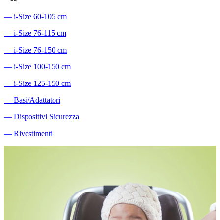
―
i-Size 60-105 cm
―
i-Size 76-115 cm
―
i-Size 76-150 cm
―
i-Size 100-150 cm
―
i-Size 125-150 cm
―
Basi/Adattatori
―
Dispositivi Sicurezza
―
Rivestimenti