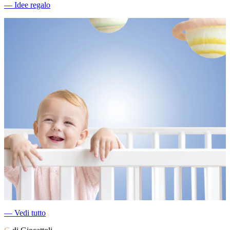
―
Idee regalo
―
Vedi tutto