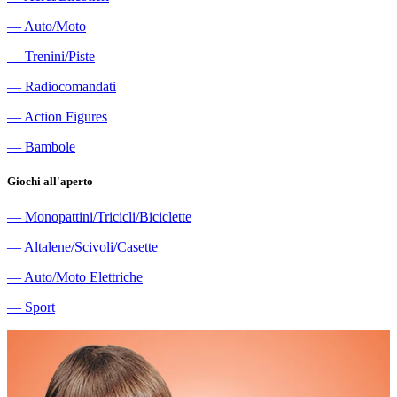
―
Auto/Moto
―
Trenini/Piste
―
Radiocomandati
―
Action Figures
―
Bambole
Giochi all'aperto
―
Monopattini/Tricicli/Biciclette
―
Altalene/Scivoli/Casette
―
Auto/Moto Elettriche
―
Sport