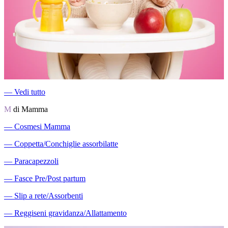
―
Vedi tutto
M
di Mamma
―
Cosmesi Mamma
―
Coppetta/Conchiglie assorbilatte
―
Paracapezzoli
―
Fasce Pre/Post partum
―
Slip a rete/Assorbenti
―
Reggiseni gravidanza/Allattamento