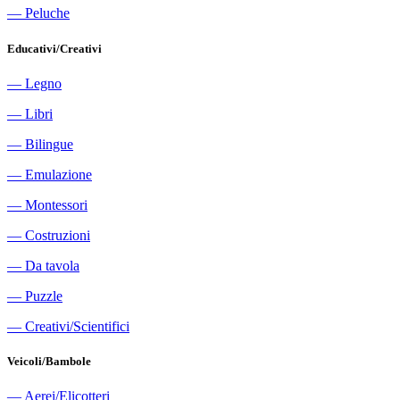
―
Peluche
Educativi/Creativi
―
Legno
―
Libri
―
Bilingue
―
Emulazione
―
Montessori
―
Costruzioni
―
Da tavola
―
Puzzle
―
Creativi/Scientifici
Veicoli/Bambole
―
Aerei/Elicotteri