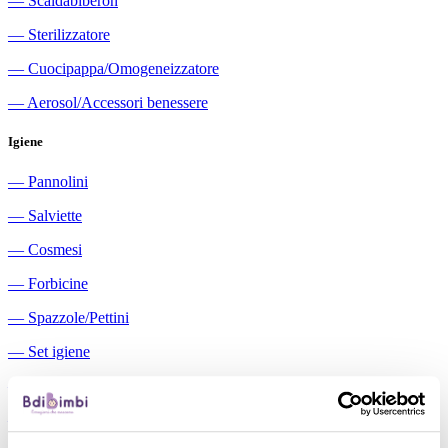
―
Scaldabiberon
―
Sterilizzatore
―
Cuocipappa/Omogeneizzatore
―
Aerosol/Accessori benessere
Igiene
―
Pannolini
―
Salviette
―
Cosmesi
―
Forbicine
―
Spazzole/Pettini
―
Set igiene
―
Igiene orale
―
Aspiratori nasali manuali