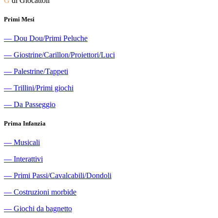
G
di Giocattoli
Primi Mesi
―
Dou Dou/Primi Peluche
―
Giostrine/Carillon/Proiettori/Luci
―
Palestrine/Tappeti
―
Trillini/Primi giochi
―
Da Passeggio
Prima Infanzia
―
Musicali
―
Interattivi
―
Primi Passi/Cavalcabili/Dondoli
―
Costruzioni morbide
―
Giochi da bagnetto