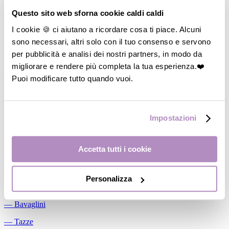
Allattamento
Questo sito web sforna cookie caldi caldi
―
Cuscini allattamento
I cookie 🍪 ci aiutano a ricordare cosa ti piace. Alcuni
sono necessari, altri solo con il tuo consenso e servono
―
Biberon
per pubblicità e analisi dei nostri partners, in modo da
―
Tettarelle
migliorare e rendere più completa la tua esperienza.❤️
―
Succhietti
Puoi modificare tutto quando vuoi.
―
Portasucchietti/Clip/Catenelle
―
Tiralatte Manuali
Impostazioni
―
Dosalatte
―
Conservalatte Materno
Accetta tutti i cookie
―
Massaggiagengive
Personalizza
Pappa
―
Bavaglini
―
Tazze