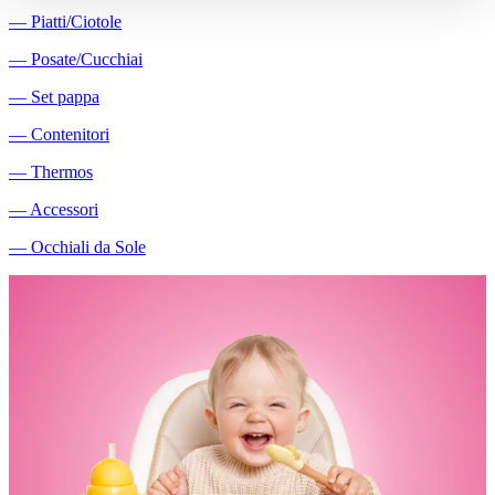
―
Piatti/Ciotole
―
Posate/Cucchiai
―
Set pappa
―
Contenitori
―
Thermos
―
Accessori
―
Occhiali da Sole