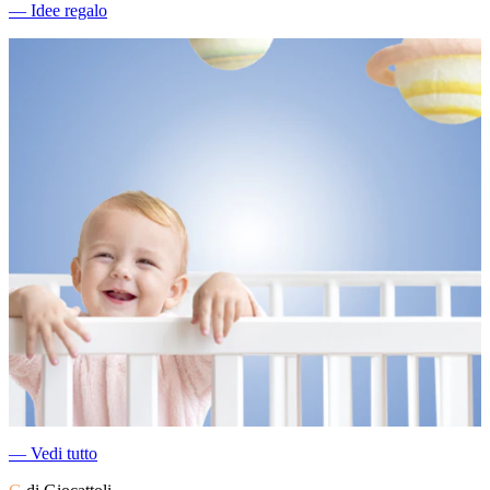
―
Idee regalo
―
Vedi tutto