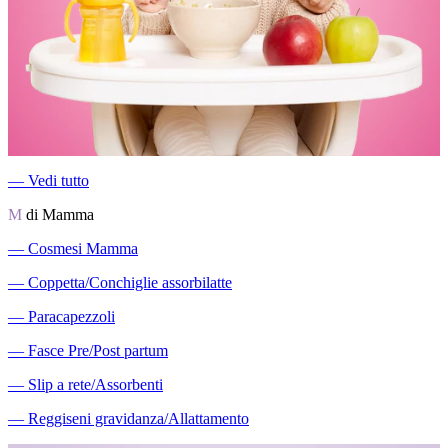
―
Vedi tutto
M
di Mamma
―
Cosmesi Mamma
―
Coppetta/Conchiglie assorbilatte
―
Paracapezzoli
―
Fasce Pre/Post partum
―
Slip a rete/Assorbenti
―
Reggiseni gravidanza/Allattamento