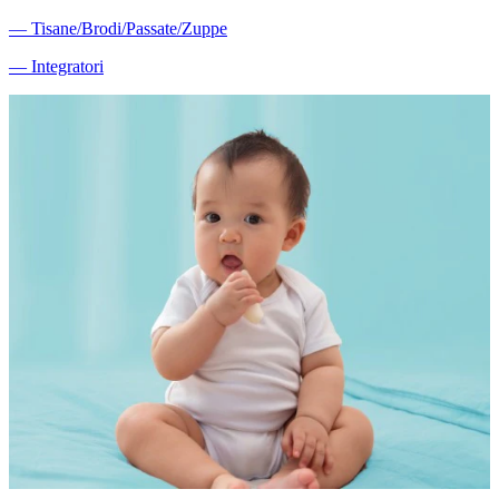
―
Tisane/Brodi/Passate/Zuppe
―
Integratori