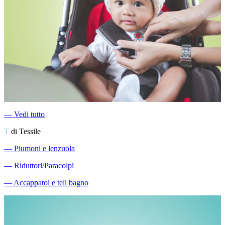
―
Vedi tutto
T
di Tessile
―
Piumoni e lenzuola
―
Riduttori/Paracolpi
―
Accappatoi e teli bagno