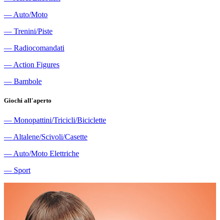
―
Auto/Moto
―
Trenini/Piste
―
Radiocomandati
―
Action Figures
―
Bambole
Giochi all'aperto
―
Monopattini/Tricicli/Biciclette
―
Altalene/Scivoli/Casette
―
Auto/Moto Elettriche
―
Sport