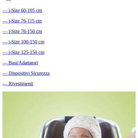
―
i-Size 60-105 cm
―
i-Size 76-115 cm
―
i-Size 76-150 cm
―
i-Size 100-150 cm
―
i-Size 125-150 cm
―
Basi/Adattatori
―
Dispositivi Sicurezza
―
Rivestimenti