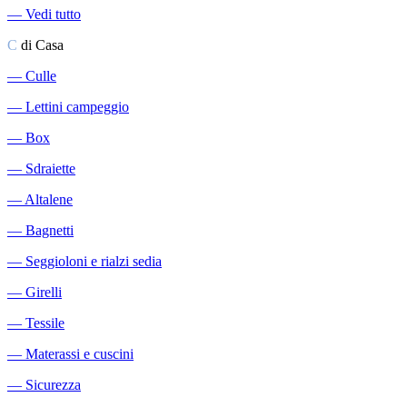
―
Vedi tutto
C
di Casa
―
Culle
―
Lettini campeggio
―
Box
―
Sdraiette
―
Altalene
―
Bagnetti
―
Seggioloni e rialzi sedia
―
Girelli
―
Tessile
―
Materassi e cuscini
―
Sicurezza