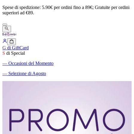
Spese
di
spedizione:
5.90€
per
ordini
fino
a
89€;
Gratuite
per
ordini
superiori
ad
€89.
G
di GiftCard
S
di Special
―
Occasioni del Momento
―
Selezione di Agosto