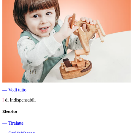
―
Vedi tutto
I
di Indispensabili
Elettrico
―
Tiralatte