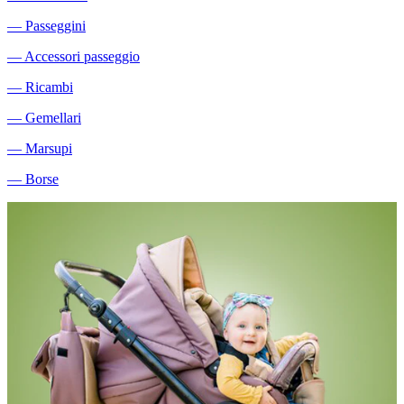
―
Passeggini
―
Accessori passeggio
―
Ricambi
―
Gemellari
―
Marsupi
―
Borse