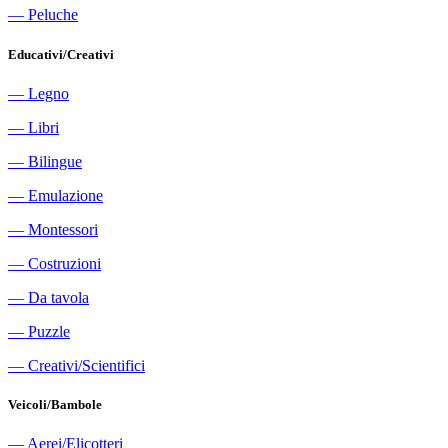
―
Peluche
Educativi/Creativi
―
Legno
―
Libri
―
Bilingue
―
Emulazione
―
Montessori
―
Costruzioni
―
Da tavola
―
Puzzle
―
Creativi/Scientifici
Veicoli/Bambole
―
Aerei/Elicotteri