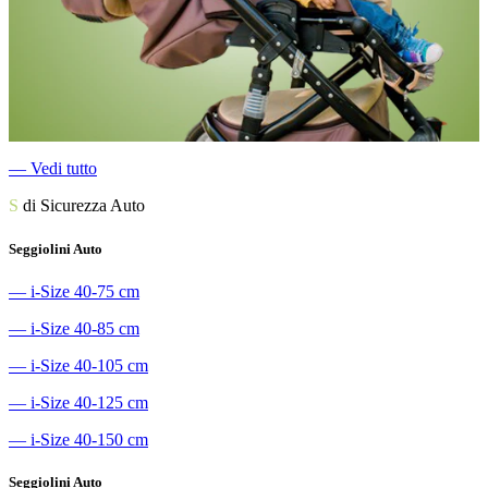
―
Vedi tutto
S
di Sicurezza Auto
Seggiolini Auto
―
i-Size 40-75 cm
―
i-Size 40-85 cm
―
i-Size 40-105 cm
―
i-Size 40-125 cm
―
i-Size 40-150 cm
Seggiolini Auto