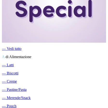
―
Vedi tutto
A
di Alimentazione
―
Latti
―
Biscotti
―
Creme
―
Pastine/Pasta
―
Merende/Snack
―
Pouch