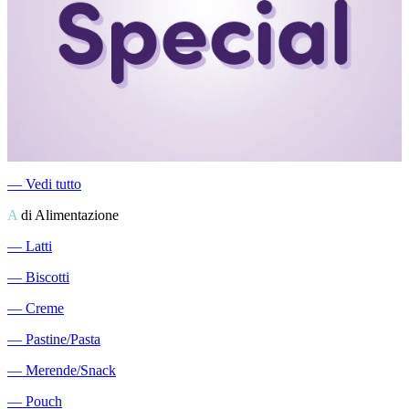
―
Vedi tutto
A
di Alimentazione
―
Latti
―
Biscotti
―
Creme
―
Pastine/Pasta
―
Merende/Snack
―
Pouch