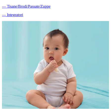
―
Tisane/Brodi/Passate/Zuppe
―
Integratori