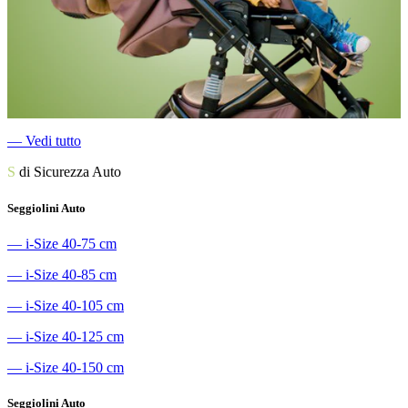
―
Vedi tutto
S
di Sicurezza Auto
Seggiolini Auto
―
i-Size 40-75 cm
―
i-Size 40-85 cm
―
i-Size 40-105 cm
―
i-Size 40-125 cm
―
i-Size 40-150 cm
Seggiolini Auto