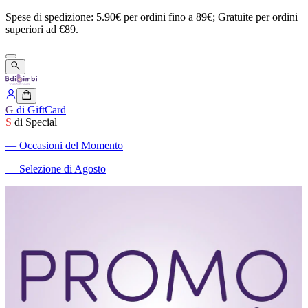
Spese
di
spedizione:
5.90€
per
ordini
fino
a
89€;
Gratuite
per
ordini
superiori
ad
€89.
G
di GiftCard
S
di Special
―
Occasioni del Momento
―
Selezione di Agosto