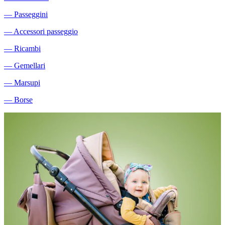
―
Passeggini
―
Accessori passeggio
―
Ricambi
―
Gemellari
―
Marsupi
―
Borse