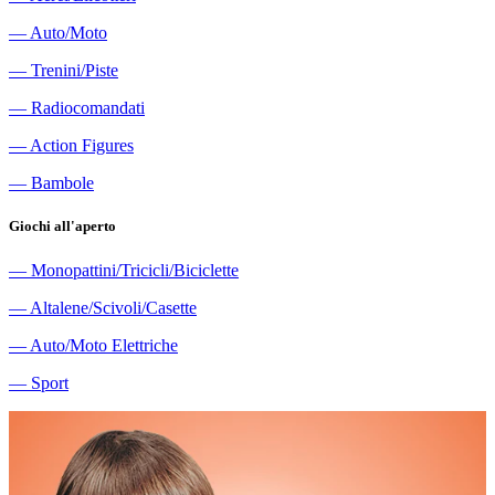
―
Auto/Moto
―
Trenini/Piste
―
Radiocomandati
―
Action Figures
―
Bambole
Giochi all'aperto
―
Monopattini/Tricicli/Biciclette
―
Altalene/Scivoli/Casette
―
Auto/Moto Elettriche
―
Sport