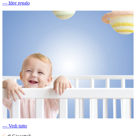
―
Idee regalo
―
Vedi tutto