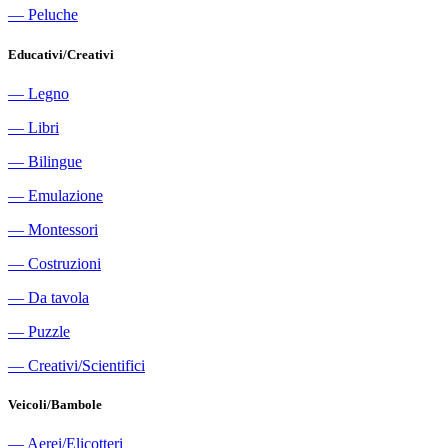
―
Peluche
Educativi/Creativi
―
Legno
―
Libri
―
Bilingue
―
Emulazione
―
Montessori
―
Costruzioni
―
Da tavola
―
Puzzle
―
Creativi/Scientifici
Veicoli/Bambole
―
Aerei/Elicotteri