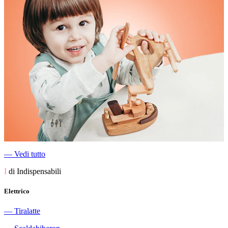
―
Vedi tutto
I
di Indispensabili
Elettrico
―
Tiralatte