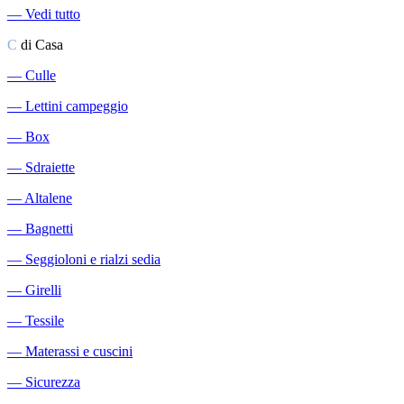
―
Vedi tutto
C
di Casa
―
Culle
―
Lettini campeggio
―
Box
―
Sdraiette
―
Altalene
―
Bagnetti
―
Seggioloni e rialzi sedia
―
Girelli
―
Tessile
―
Materassi e cuscini
―
Sicurezza