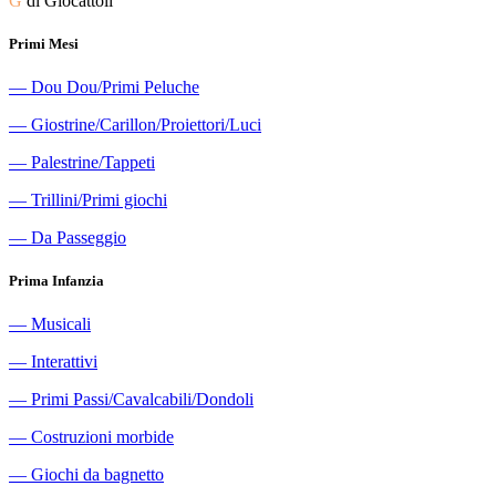
G
di Giocattoli
Primi Mesi
―
Dou Dou/Primi Peluche
―
Giostrine/Carillon/Proiettori/Luci
―
Palestrine/Tappeti
―
Trillini/Primi giochi
―
Da Passeggio
Prima Infanzia
―
Musicali
―
Interattivi
―
Primi Passi/Cavalcabili/Dondoli
―
Costruzioni morbide
―
Giochi da bagnetto