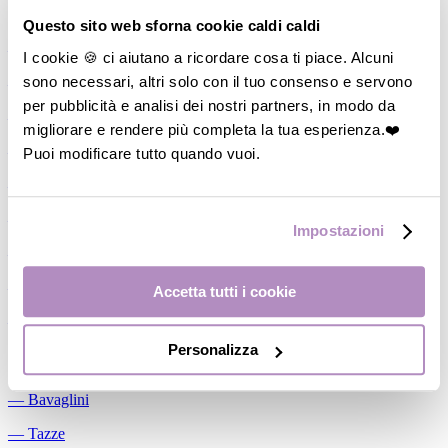
Allattamento
Questo sito web sforna cookie caldi caldi
―
Cuscini allattamento
I cookie 🍪 ci aiutano a ricordare cosa ti piace. Alcuni
sono necessari, altri solo con il tuo consenso e servono
―
Biberon
per pubblicità e analisi dei nostri partners, in modo da
―
Tettarelle
migliorare e rendere più completa la tua esperienza.❤️
―
Succhietti
Puoi modificare tutto quando vuoi.
―
Portasucchietti/Clip/Catenelle
―
Tiralatte Manuali
Impostazioni
―
Dosalatte
―
Conservalatte Materno
Accetta tutti i cookie
―
Massaggiagengive
Personalizza
Pappa
―
Bavaglini
―
Tazze