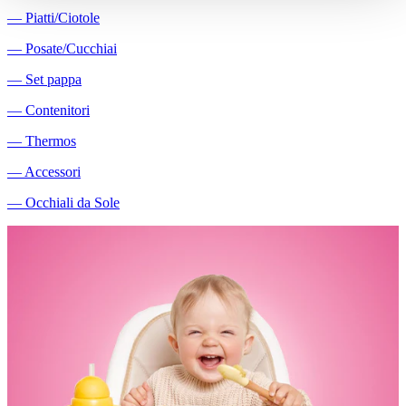
―
Piatti/Ciotole
―
Posate/Cucchiai
―
Set pappa
―
Contenitori
―
Thermos
―
Accessori
―
Occhiali da Sole