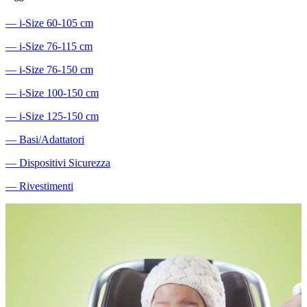
―
i-Size 60-105 cm
―
i-Size 76-115 cm
―
i-Size 76-150 cm
―
i-Size 100-150 cm
―
i-Size 125-150 cm
―
Basi/Adattatori
―
Dispositivi Sicurezza
―
Rivestimenti