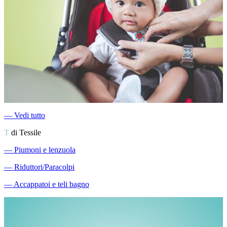
―
Vedi tutto
T
di Tessile
―
Piumoni e lenzuola
―
Riduttori/Paracolpi
―
Accappatoi e teli bagno