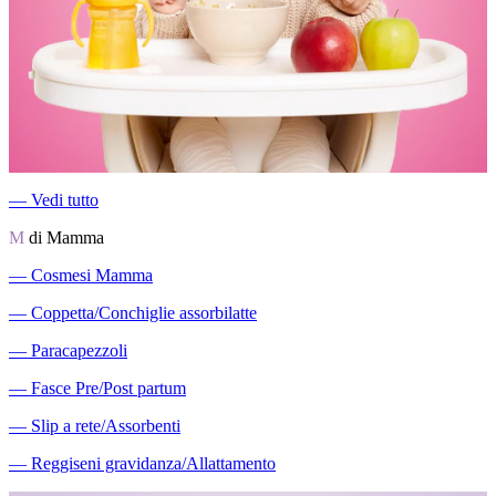
―
Vedi tutto
M
di Mamma
―
Cosmesi Mamma
―
Coppetta/Conchiglie assorbilatte
―
Paracapezzoli
―
Fasce Pre/Post partum
―
Slip a rete/Assorbenti
―
Reggiseni gravidanza/Allattamento