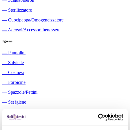
―
Scaldabiberon
―
Sterilizzatore
―
Cuocipappa/Omogeneizzatore
―
Aerosol/Accessori benessere
Igiene
―
Pannolini
―
Salviette
―
Cosmesi
―
Forbicine
―
Spazzole/Pettini
―
Set igiene
―
Igiene orale
―
Aspiratori nasali manuali