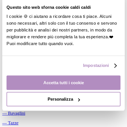
Allattamento
Questo sito web sforna cookie caldi caldi
―
Cuscini allattamento
I cookie 🍪 ci aiutano a ricordare cosa ti piace. Alcuni
sono necessari, altri solo con il tuo consenso e servono
―
Biberon
per pubblicità e analisi dei nostri partners, in modo da
―
Tettarelle
migliorare e rendere più completa la tua esperienza.❤️
―
Succhietti
Puoi modificare tutto quando vuoi.
―
Portasucchietti/Clip/Catenelle
―
Tiralatte Manuali
Impostazioni
―
Dosalatte
―
Conservalatte Materno
Accetta tutti i cookie
―
Massaggiagengive
Personalizza
Pappa
―
Bavaglini
―
Tazze