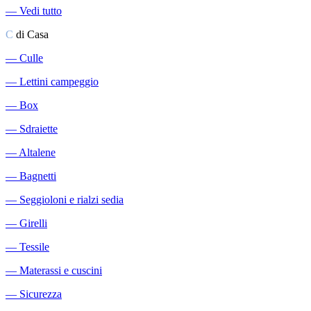
―
Vedi tutto
C
di Casa
―
Culle
―
Lettini campeggio
―
Box
―
Sdraiette
―
Altalene
―
Bagnetti
―
Seggioloni e rialzi sedia
―
Girelli
―
Tessile
―
Materassi e cuscini
―
Sicurezza