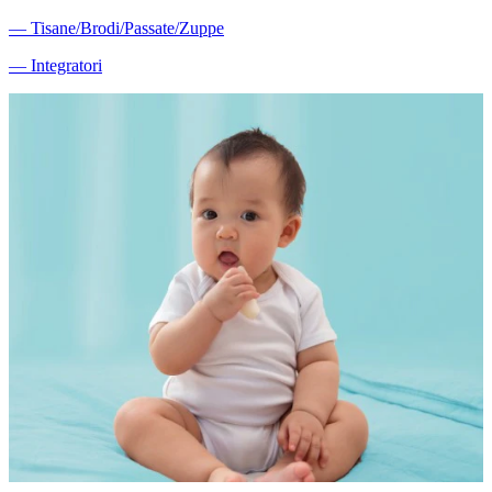
―
Tisane/Brodi/Passate/Zuppe
―
Integratori