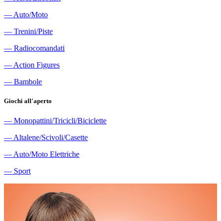
―
Auto/Moto
―
Trenini/Piste
―
Radiocomandati
―
Action Figures
―
Bambole
Giochi all'aperto
―
Monopattini/Tricicli/Biciclette
―
Altalene/Scivoli/Casette
―
Auto/Moto Elettriche
―
Sport