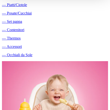
―
Piatti/Ciotole
―
Posate/Cucchiai
―
Set pappa
―
Contenitori
―
Thermos
―
Accessori
―
Occhiali da Sole