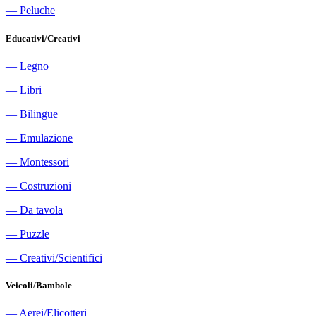
―
Peluche
Educativi/Creativi
―
Legno
―
Libri
―
Bilingue
―
Emulazione
―
Montessori
―
Costruzioni
―
Da tavola
―
Puzzle
―
Creativi/Scientifici
Veicoli/Bambole
―
Aerei/Elicotteri