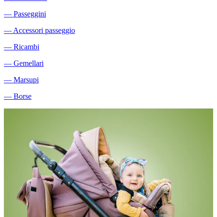
―
Passeggini
―
Accessori passeggio
―
Ricambi
―
Gemellari
―
Marsupi
―
Borse