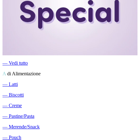
―
Vedi tutto
A
di Alimentazione
―
Latti
―
Biscotti
―
Creme
―
Pastine/Pasta
―
Merende/Snack
―
Pouch