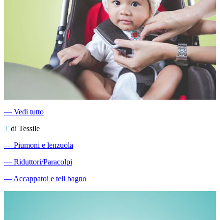
―
Vedi tutto
T
di Tessile
―
Piumoni e lenzuola
―
Riduttori/Paracolpi
―
Accappatoi e teli bagno