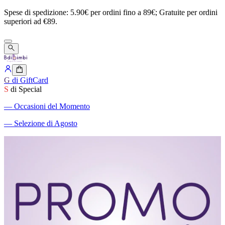
Spese
di
spedizione:
5.90€
per
ordini
fino
a
89€;
Gratuite
per
ordini
superiori
ad
€89.
G
di GiftCard
S
di Special
―
Occasioni del Momento
―
Selezione di Agosto