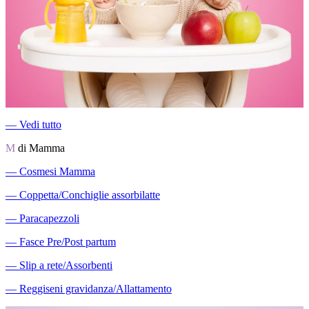
―
Vedi tutto
M
di Mamma
―
Cosmesi Mamma
―
Coppetta/Conchiglie assorbilatte
―
Paracapezzoli
―
Fasce Pre/Post partum
―
Slip a rete/Assorbenti
―
Reggiseni gravidanza/Allattamento