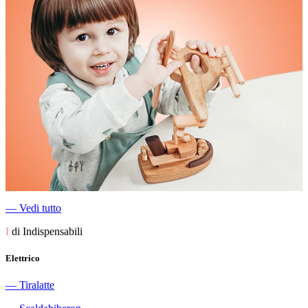
―
Vedi tutto
I
di Indispensabili
Elettrico
―
Tiralatte