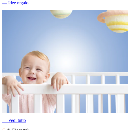
―
Idee regalo
―
Vedi tutto