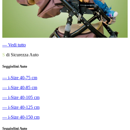
―
Vedi tutto
S
di Sicurezza Auto
Seggiolini Auto
―
i-Size 40-75 cm
―
i-Size 40-85 cm
―
i-Size 40-105 cm
―
i-Size 40-125 cm
―
i-Size 40-150 cm
Seggiolini Auto