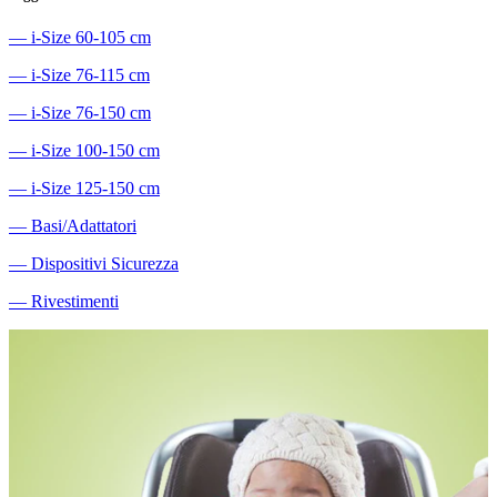
―
i-Size 60-105 cm
―
i-Size 76-115 cm
―
i-Size 76-150 cm
―
i-Size 100-150 cm
―
i-Size 125-150 cm
―
Basi/Adattatori
―
Dispositivi Sicurezza
―
Rivestimenti