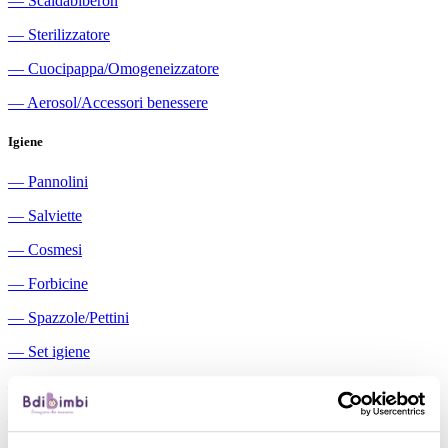
―
Scaldabiberon
―
Sterilizzatore
―
Cuocipappa/Omogeneizzatore
―
Aerosol/Accessori benessere
Igiene
―
Pannolini
―
Salviette
―
Cosmesi
―
Forbicine
―
Spazzole/Pettini
―
Set igiene
―
Igiene orale
―
Aspiratori nasali manuali