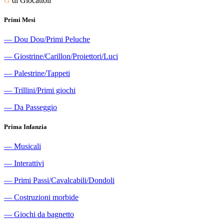
G
di Giocattoli
Primi Mesi
―
Dou Dou/Primi Peluche
―
Giostrine/Carillon/Proiettori/Luci
―
Palestrine/Tappeti
―
Trillini/Primi giochi
―
Da Passeggio
Prima Infanzia
―
Musicali
―
Interattivi
―
Primi Passi/Cavalcabili/Dondoli
―
Costruzioni morbide
―
Giochi da bagnetto