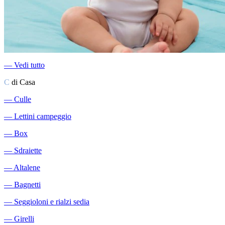
―
Vedi tutto
C
di Casa
―
Culle
―
Lettini campeggio
―
Box
―
Sdraiette
―
Altalene
―
Bagnetti
―
Seggioloni e rialzi sedia
―
Girelli