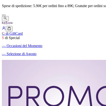
Spese
di
spedizione:
5.90€
per
ordini
fino
a
89€;
Gratuite
per
ordini
s
G
di GiftCard
S
di Special
―
Occasioni del Momento
―
Selezione di Agosto