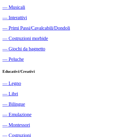
―
Musicali
―
Interattivi
―
Primi Passi/Cavalcabili/Dondoli
―
Costruzioni morbide
―
Giochi da bagnetto
―
Peluche
Educativi/Creativi
―
Legno
―
Libri
―
Bilingue
―
Emulazione
―
Montessori
―
Costruzioni