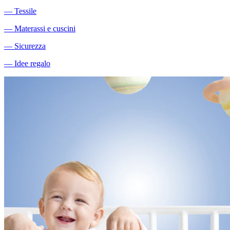
―
Tessile
―
Materassi e cuscini
―
Sicurezza
―
Idee regalo