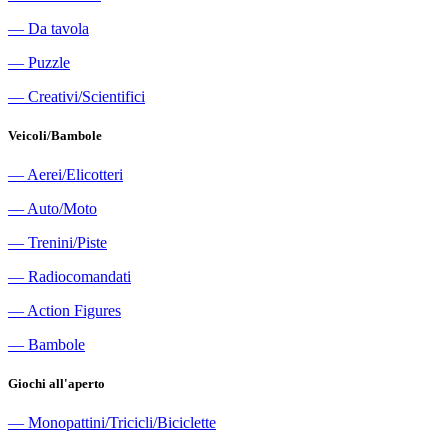
―
Da tavola
―
Puzzle
―
Creativi/Scientifici
Veicoli/Bambole
―
Aerei/Elicotteri
―
Auto/Moto
―
Trenini/Piste
―
Radiocomandati
―
Action Figures
―
Bambole
Giochi all'aperto
―
Monopattini/Tricicli/Biciclette