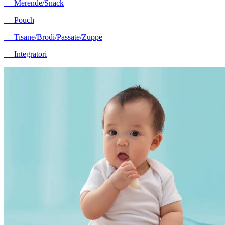
―
Merende/Snack
―
Pouch
―
Tisane/Brodi/Passate/Zuppe
―
Integratori