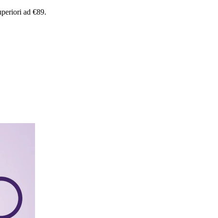
uperiori
ad
€89.