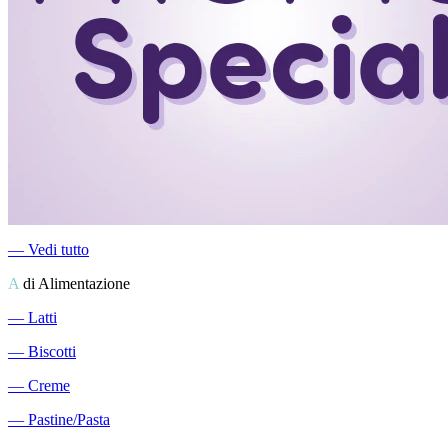
―
Vedi tutto
A
di Alimentazione
―
Latti
―
Biscotti
―
Creme
―
Pastine/Pasta