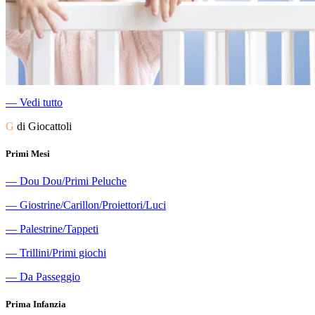
―
Vedi tutto
G
di Giocattoli
Primi Mesi
―
Dou Dou/Primi Peluche
―
Giostrine/Carillon/Proiettori/Luci
―
Palestrine/Tappeti
―
Trillini/Primi giochi
―
Da Passeggio
Prima Infanzia