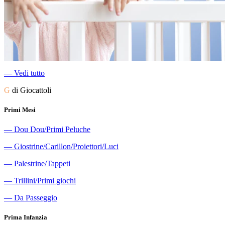
―
Vedi tutto
G
di Giocattoli
Primi Mesi
―
Dou Dou/Primi Peluche
―
Giostrine/Carillon/Proiettori/Luci
―
Palestrine/Tappeti
―
Trillini/Primi giochi
―
Da Passeggio
Prima Infanzia