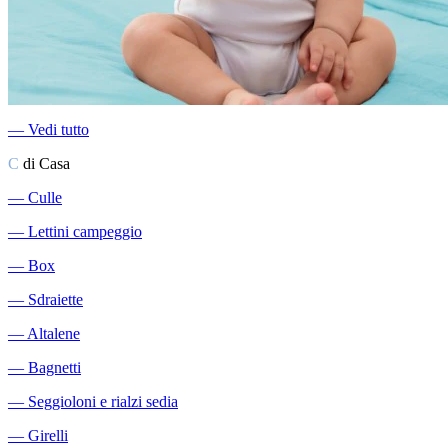
―
Vedi tutto
C
di Casa
―
Culle
―
Lettini campeggio
―
Box
―
Sdraiette
―
Altalene
―
Bagnetti
―
Seggioloni e rialzi sedia
―
Girelli