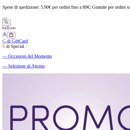
Spese
di
spedizione:
5.90€
per
ordini
fino
a
89€;
Gratuite
per
ordini
s
G
di GiftCard
S
di Special
―
Occasioni del Momento
―
Selezione di Agosto