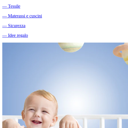
―
Tessile
―
Materassi e cuscini
―
Sicurezza
―
Idee regalo