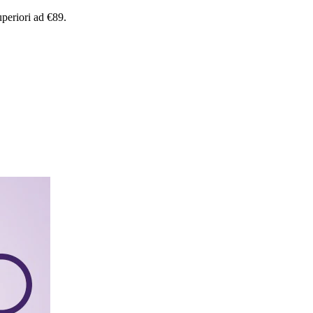
uperiori
ad
€89.