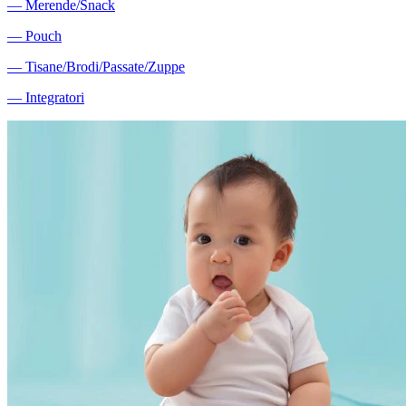
―
Merende/Snack
―
Pouch
―
Tisane/Brodi/Passate/Zuppe
―
Integratori