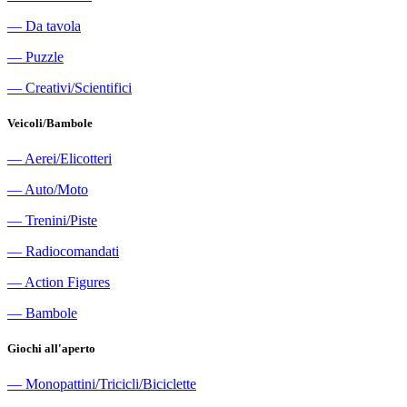
―
Da tavola
―
Puzzle
―
Creativi/Scientifici
Veicoli/Bambole
―
Aerei/Elicotteri
―
Auto/Moto
―
Trenini/Piste
―
Radiocomandati
―
Action Figures
―
Bambole
Giochi all'aperto
―
Monopattini/Tricicli/Biciclette