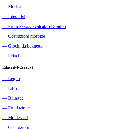
―
Musicali
―
Interattivi
―
Primi Passi/Cavalcabili/Dondoli
―
Costruzioni morbide
―
Giochi da bagnetto
―
Peluche
Educativi/Creativi
―
Legno
―
Libri
―
Bilingue
―
Emulazione
―
Montessori
―
Costruzioni