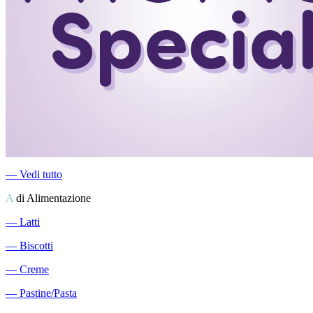
―
Vedi tutto
A
di Alimentazione
―
Latti
―
Biscotti
―
Creme
―
Pastine/Pasta