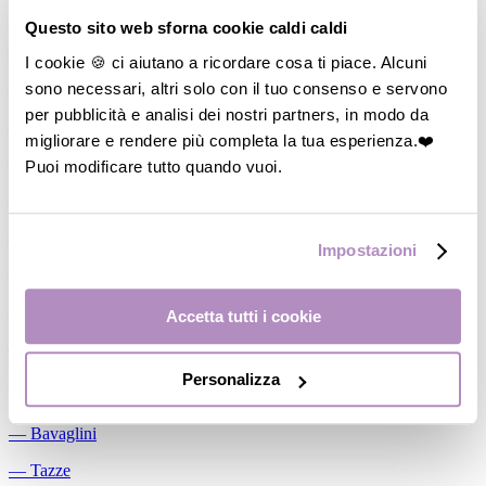
Allattamento
Questo sito web sforna cookie caldi caldi
―
Cuscini allattamento
I cookie 🍪 ci aiutano a ricordare cosa ti piace. Alcuni
sono necessari, altri solo con il tuo consenso e servono
―
Biberon
per pubblicità e analisi dei nostri partners, in modo da
―
Tettarelle
migliorare e rendere più completa la tua esperienza.❤️
―
Succhietti
Puoi modificare tutto quando vuoi.
―
Portasucchietti/Clip/Catenelle
―
Tiralatte Manuali
Impostazioni
―
Dosalatte
―
Conservalatte Materno
Accetta tutti i cookie
―
Massaggiagengive
Personalizza
Pappa
―
Bavaglini
―
Tazze