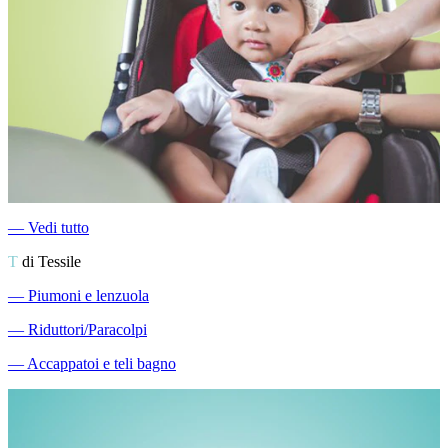
―
Vedi tutto
T
di Tessile
―
Piumoni e lenzuola
―
Riduttori/Paracolpi
―
Accappatoi e teli bagno