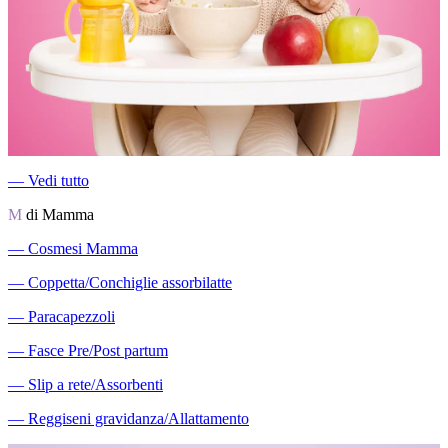
―
Vedi tutto
M
di Mamma
―
Cosmesi Mamma
―
Coppetta/Conchiglie assorbilatte
―
Paracapezzoli
―
Fasce Pre/Post partum
―
Slip a rete/Assorbenti
―
Reggiseni gravidanza/Allattamento