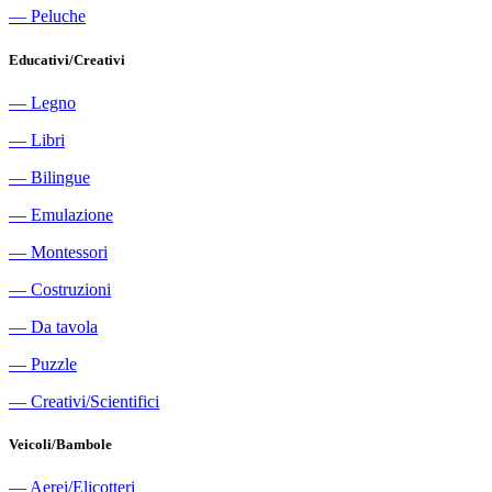
―
Peluche
Educativi/Creativi
―
Legno
―
Libri
―
Bilingue
―
Emulazione
―
Montessori
―
Costruzioni
―
Da tavola
―
Puzzle
―
Creativi/Scientifici
Veicoli/Bambole
―
Aerei/Elicotteri