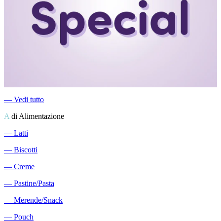
―
Vedi tutto
A
di Alimentazione
―
Latti
―
Biscotti
―
Creme
―
Pastine/Pasta
―
Merende/Snack
―
Pouch