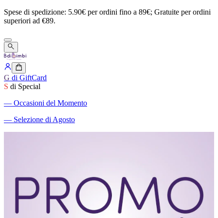
Spese
di
spedizione:
5.90€
per
ordini
fino
a
89€;
Gratuite
per
ordini
superiori
ad
€89.
G
di GiftCard
S
di Special
―
Occasioni del Momento
―
Selezione di Agosto