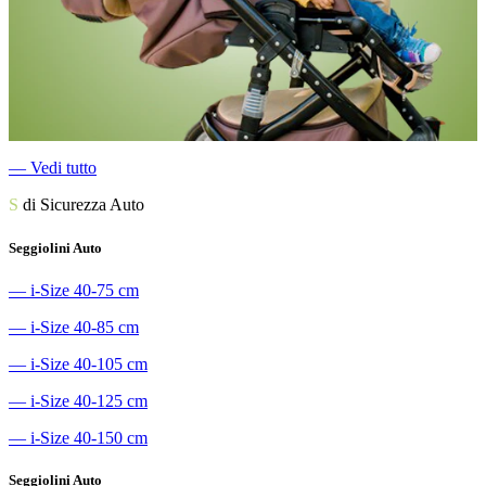
―
Vedi tutto
S
di Sicurezza Auto
Seggiolini Auto
―
i-Size 40-75 cm
―
i-Size 40-85 cm
―
i-Size 40-105 cm
―
i-Size 40-125 cm
―
i-Size 40-150 cm
Seggiolini Auto