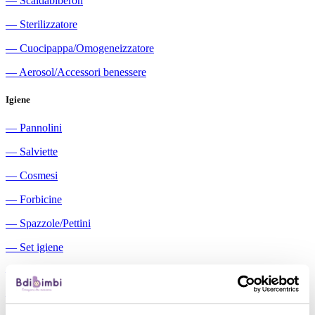
―
Scaldabiberon
―
Sterilizzatore
―
Cuocipappa/Omogeneizzatore
―
Aerosol/Accessori benessere
Igiene
―
Pannolini
―
Salviette
―
Cosmesi
―
Forbicine
―
Spazzole/Pettini
―
Set igiene
―
Igiene orale
―
Aspiratori nasali manuali