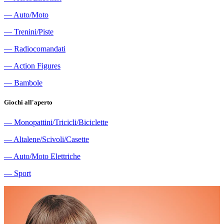
―
Auto/Moto
―
Trenini/Piste
―
Radiocomandati
―
Action Figures
―
Bambole
Giochi all'aperto
―
Monopattini/Tricicli/Biciclette
―
Altalene/Scivoli/Casette
―
Auto/Moto Elettriche
―
Sport