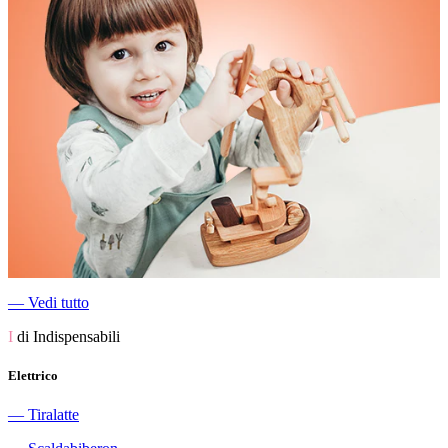
―
Vedi tutto
I
di Indispensabili
Elettrico
―
Tiralatte