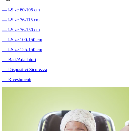
―
i-Size 60-105 cm
―
i-Size 76-115 cm
―
i-Size 76-150 cm
―
i-Size 100-150 cm
―
i-Size 125-150 cm
―
Basi/Adattatori
―
Dispositivi Sicurezza
―
Rivestimenti