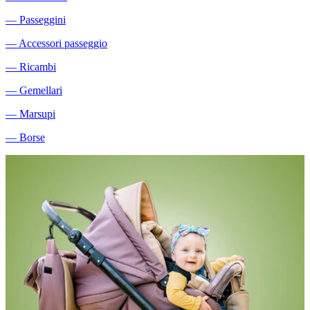
―
Passeggini
―
Accessori passeggio
―
Ricambi
―
Gemellari
―
Marsupi
―
Borse