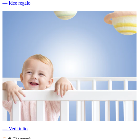
―
Idee regalo
―
Vedi tutto