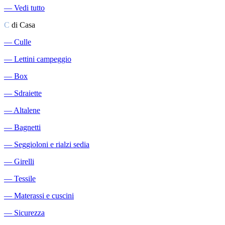
―
Vedi tutto
C
di Casa
―
Culle
―
Lettini campeggio
―
Box
―
Sdraiette
―
Altalene
―
Bagnetti
―
Seggioloni e rialzi sedia
―
Girelli
―
Tessile
―
Materassi e cuscini
―
Sicurezza