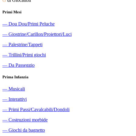
G
di Giocattoli
Primi Mesi
―
Dou Dou/Primi Peluche
―
Giostrine/Carillon/Proiettori/Luci
―
Palestrine/Tappeti
―
Trillini/Primi giochi
―
Da Passeggio
Prima Infanzia
―
Musicali
―
Interattivi
―
Primi Passi/Cavalcabili/Dondoli
―
Costruzioni morbide
―
Giochi da bagnetto