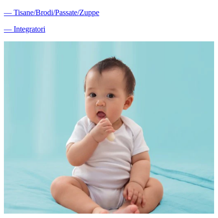
―
Tisane/Brodi/Passate/Zuppe
―
Integratori