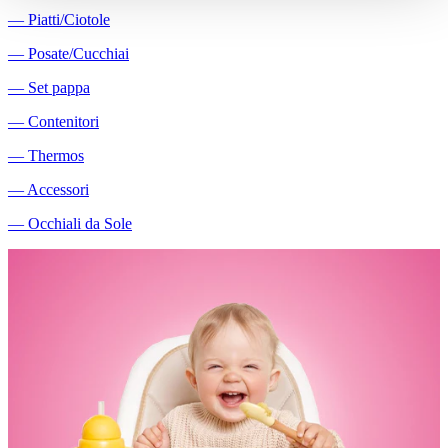
―
Piatti/Ciotole
―
Posate/Cucchiai
―
Set pappa
―
Contenitori
―
Thermos
―
Accessori
―
Occhiali da Sole