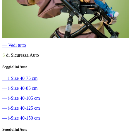
―
Vedi tutto
S
di Sicurezza Auto
Seggiolini Auto
―
i-Size 40-75 cm
―
i-Size 40-85 cm
―
i-Size 40-105 cm
―
i-Size 40-125 cm
―
i-Size 40-150 cm
Seggiolini Auto