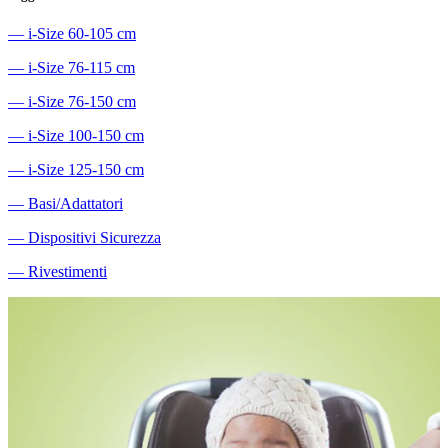
―
i-Size 60-105 cm
―
i-Size 76-115 cm
―
i-Size 76-150 cm
―
i-Size 100-150 cm
―
i-Size 125-150 cm
―
Basi/Adattatori
―
Dispositivi Sicurezza
―
Rivestimenti