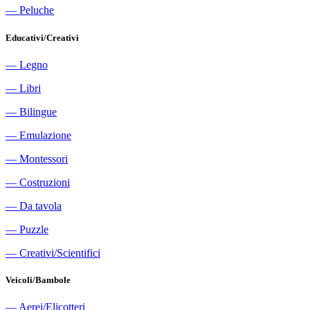
―
Peluche
Educativi/Creativi
―
Legno
―
Libri
―
Bilingue
―
Emulazione
―
Montessori
―
Costruzioni
―
Da tavola
―
Puzzle
―
Creativi/Scientifici
Veicoli/Bambole
―
Aerei/Elicotteri