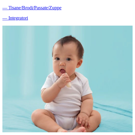
―
Tisane/Brodi/Passate/Zuppe
―
Integratori