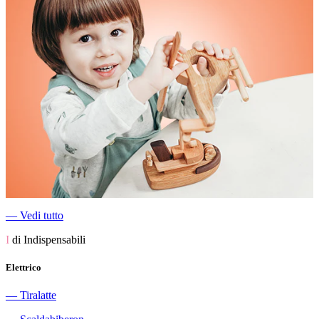
―
Vedi tutto
I
di Indispensabili
Elettrico
―
Tiralatte