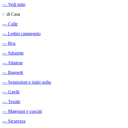
―
Vedi tutto
C
di Casa
―
Culle
―
Lettini campeggio
―
Box
―
Sdraiette
―
Altalene
―
Bagnetti
―
Seggioloni e rialzi sedia
―
Girelli
―
Tessile
―
Materassi e cuscini
―
Sicurezza