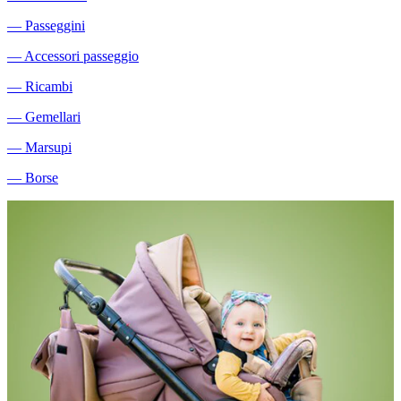
―
Passeggini
―
Accessori passeggio
―
Ricambi
―
Gemellari
―
Marsupi
―
Borse