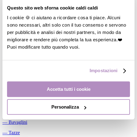
Allattamento
Questo sito web sforna cookie caldi caldi
―
Cuscini allattamento
I cookie 🍪 ci aiutano a ricordare cosa ti piace. Alcuni
sono necessari, altri solo con il tuo consenso e servono
―
Biberon
per pubblicità e analisi dei nostri partners, in modo da
―
Tettarelle
migliorare e rendere più completa la tua esperienza.❤️
―
Succhietti
Puoi modificare tutto quando vuoi.
―
Portasucchietti/Clip/Catenelle
―
Tiralatte Manuali
Impostazioni
―
Dosalatte
―
Conservalatte Materno
Accetta tutti i cookie
―
Massaggiagengive
Personalizza
Pappa
―
Bavaglini
―
Tazze