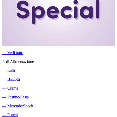
―
Vedi tutto
A
di Alimentazione
―
Latti
―
Biscotti
―
Creme
―
Pastine/Pasta
―
Merende/Snack
―
Pouch