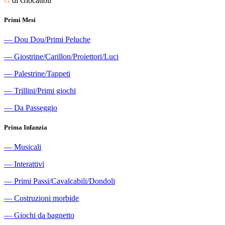
G
di Giocattoli
Primi Mesi
―
Dou Dou/Primi Peluche
―
Giostrine/Carillon/Proiettori/Luci
―
Palestrine/Tappeti
―
Trillini/Primi giochi
―
Da Passeggio
Prima Infanzia
―
Musicali
―
Interattivi
―
Primi Passi/Cavalcabili/Dondoli
―
Costruzioni morbide
―
Giochi da bagnetto