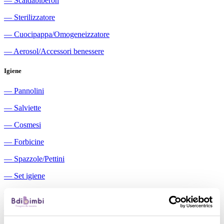
―
Scaldabiberon
―
Sterilizzatore
―
Cuocipappa/Omogeneizzatore
―
Aerosol/Accessori benessere
Igiene
―
Pannolini
―
Salviette
―
Cosmesi
―
Forbicine
―
Spazzole/Pettini
―
Set igiene
―
Igiene orale
―
Aspiratori nasali manuali