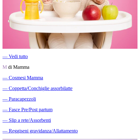
―
Vedi tutto
M
di Mamma
―
Cosmesi Mamma
―
Coppetta/Conchiglie assorbilatte
―
Paracapezzoli
―
Fasce Pre/Post partum
―
Slip a rete/Assorbenti
―
Reggiseni gravidanza/Allattamento