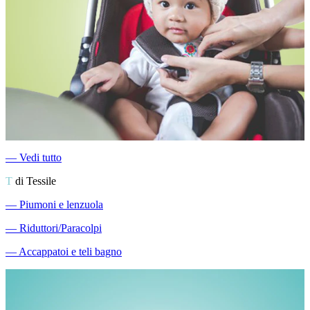
―
Vedi tutto
T
di Tessile
―
Piumoni e lenzuola
―
Riduttori/Paracolpi
―
Accappatoi e teli bagno