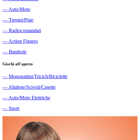
―
Auto/Moto
―
Trenini/Piste
―
Radiocomandati
―
Action Figures
―
Bambole
Giochi all'aperto
―
Monopattini/Tricicli/Biciclette
―
Altalene/Scivoli/Casette
―
Auto/Moto Elettriche
―
Sport