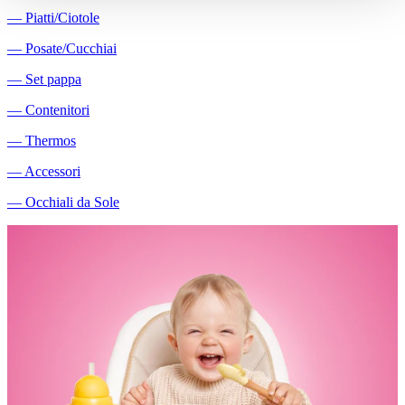
―
Piatti/Ciotole
―
Posate/Cucchiai
―
Set pappa
―
Contenitori
―
Thermos
―
Accessori
―
Occhiali da Sole