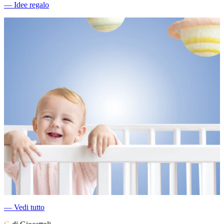
―
Idee regalo
―
Vedi tutto