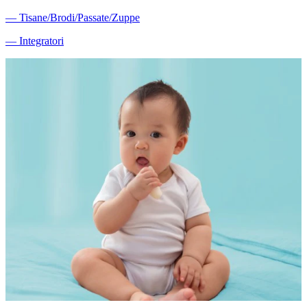
―
Tisane/Brodi/Passate/Zuppe
―
Integratori