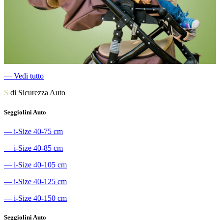
―
Vedi tutto
S
di Sicurezza Auto
Seggiolini Auto
―
i-Size 40-75 cm
―
i-Size 40-85 cm
―
i-Size 40-105 cm
―
i-Size 40-125 cm
―
i-Size 40-150 cm
Seggiolini Auto