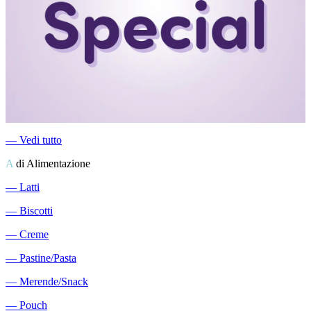
―
Vedi tutto
A
di Alimentazione
―
Latti
―
Biscotti
―
Creme
―
Pastine/Pasta
―
Merende/Snack
―
Pouch