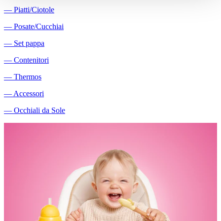
―
Piatti/Ciotole
―
Posate/Cucchiai
―
Set pappa
―
Contenitori
―
Thermos
―
Accessori
―
Occhiali da Sole