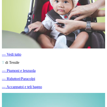
―
Vedi tutto
T
di Tessile
―
Piumoni e lenzuola
―
Riduttori/Paracolpi
―
Accappatoi e teli bagno