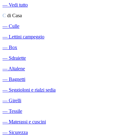
―
Vedi tutto
C
di Casa
―
Culle
―
Lettini campeggio
―
Box
―
Sdraiette
―
Altalene
―
Bagnetti
―
Seggioloni e rialzi sedia
―
Girelli
―
Tessile
―
Materassi e cuscini
―
Sicurezza