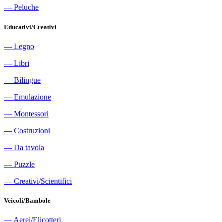
―
Peluche
Educativi/Creativi
―
Legno
―
Libri
―
Bilingue
―
Emulazione
―
Montessori
―
Costruzioni
―
Da tavola
―
Puzzle
―
Creativi/Scientifici
Veicoli/Bambole
―
Aerei/Elicotteri