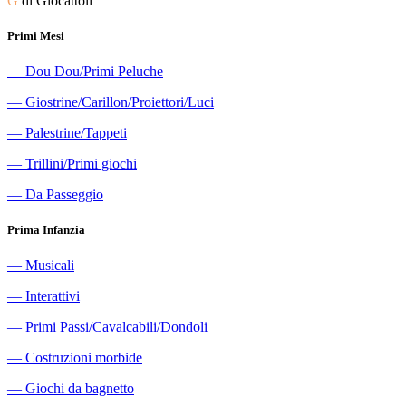
G
di Giocattoli
Primi Mesi
―
Dou Dou/Primi Peluche
―
Giostrine/Carillon/Proiettori/Luci
―
Palestrine/Tappeti
―
Trillini/Primi giochi
―
Da Passeggio
Prima Infanzia
―
Musicali
―
Interattivi
―
Primi Passi/Cavalcabili/Dondoli
―
Costruzioni morbide
―
Giochi da bagnetto