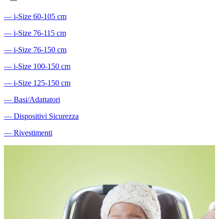
―
i-Size 60-105 cm
―
i-Size 76-115 cm
―
i-Size 76-150 cm
―
i-Size 100-150 cm
―
i-Size 125-150 cm
―
Basi/Adattatori
―
Dispositivi Sicurezza
―
Rivestimenti