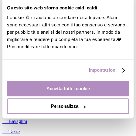
Allattamento
Questo sito web sforna cookie caldi caldi
―
Cuscini allattamento
I cookie 🍪 ci aiutano a ricordare cosa ti piace. Alcuni
sono necessari, altri solo con il tuo consenso e servono
―
Biberon
per pubblicità e analisi dei nostri partners, in modo da
―
Tettarelle
migliorare e rendere più completa la tua esperienza.❤️
―
Succhietti
Puoi modificare tutto quando vuoi.
―
Portasucchietti/Clip/Catenelle
―
Tiralatte Manuali
Impostazioni
―
Dosalatte
―
Conservalatte Materno
Accetta tutti i cookie
―
Massaggiagengive
Personalizza
Pappa
―
Bavaglini
―
Tazze