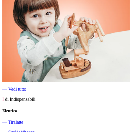
―
Vedi tutto
I
di Indispensabili
Elettrico
―
Tiralatte