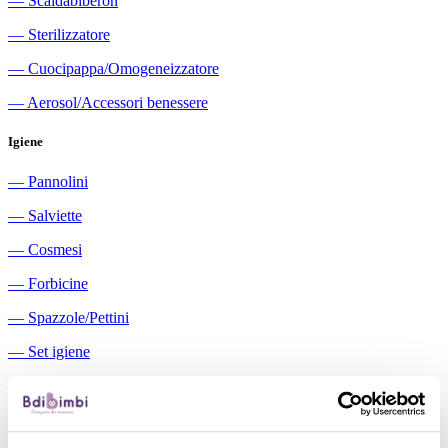
―
Scaldabiberon
―
Sterilizzatore
―
Cuocipappa/Omogeneizzatore
―
Aerosol/Accessori benessere
Igiene
―
Pannolini
―
Salviette
―
Cosmesi
―
Forbicine
―
Spazzole/Pettini
―
Set igiene
―
Igiene orale
―
Aspiratori nasali manuali