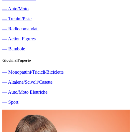
―
Auto/Moto
―
Trenini/Piste
―
Radiocomandati
―
Action Figures
―
Bambole
Giochi all'aperto
―
Monopattini/Tricicli/Biciclette
―
Altalene/Scivoli/Casette
―
Auto/Moto Elettriche
―
Sport