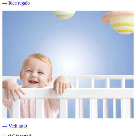
―
Idee regalo
―
Vedi tutto