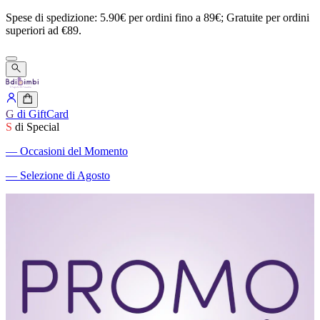
Spese
di
spedizione:
5.90€
per
ordini
fino
a
89€;
Gratuite
per
ordini
superiori
ad
€89.
G
di GiftCard
S
di Special
―
Occasioni del Momento
―
Selezione di Agosto