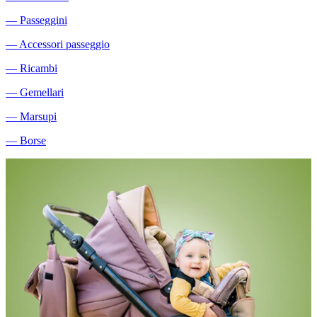
―
Passeggini
―
Accessori passeggio
―
Ricambi
―
Gemellari
―
Marsupi
―
Borse