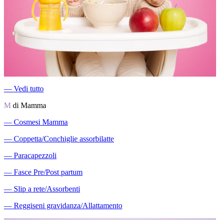
―
Vedi tutto
M
di Mamma
―
Cosmesi Mamma
―
Coppetta/Conchiglie assorbilatte
―
Paracapezzoli
―
Fasce Pre/Post partum
―
Slip a rete/Assorbenti
―
Reggiseni gravidanza/Allattamento