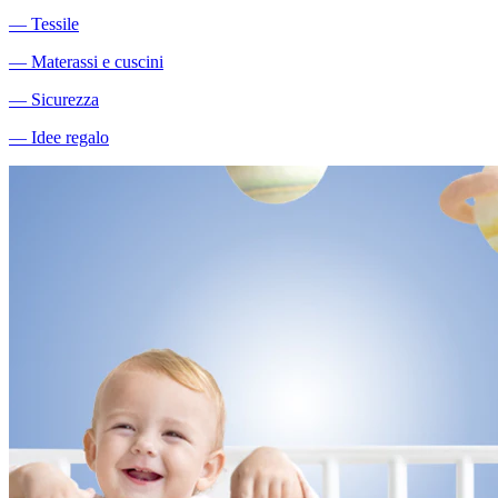
―
Tessile
―
Materassi e cuscini
―
Sicurezza
―
Idee regalo