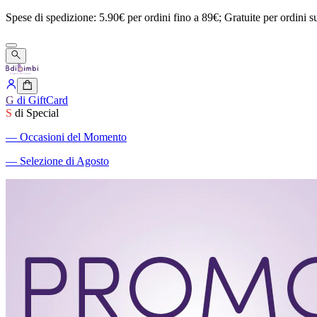
Spese
di
spedizione:
5.90€
per
ordini
fino
a
89€;
Gratuite
per
ordini
s
G
di GiftCard
S
di Special
―
Occasioni del Momento
―
Selezione di Agosto