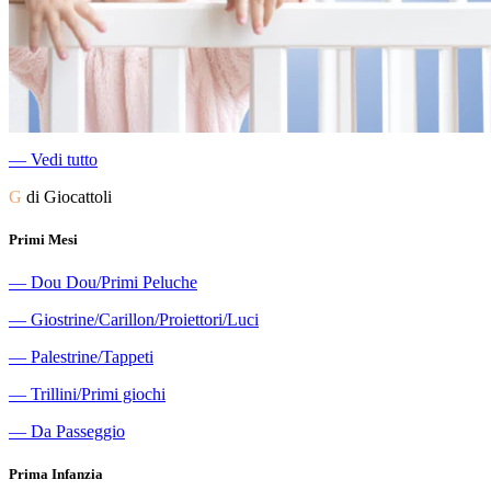
―
Vedi tutto
G
di Giocattoli
Primi Mesi
―
Dou Dou/Primi Peluche
―
Giostrine/Carillon/Proiettori/Luci
―
Palestrine/Tappeti
―
Trillini/Primi giochi
―
Da Passeggio
Prima Infanzia