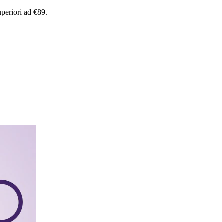
uperiori
ad
€89.