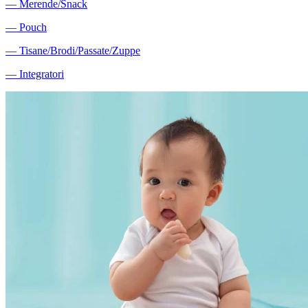
―
Merende/Snack
―
Pouch
―
Tisane/Brodi/Passate/Zuppe
―
Integratori