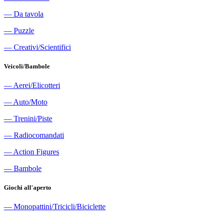
―
Da tavola
―
Puzzle
―
Creativi/Scientifici
Veicoli/Bambole
―
Aerei/Elicotteri
―
Auto/Moto
―
Trenini/Piste
―
Radiocomandati
―
Action Figures
―
Bambole
Giochi all'aperto
―
Monopattini/Tricicli/Biciclette