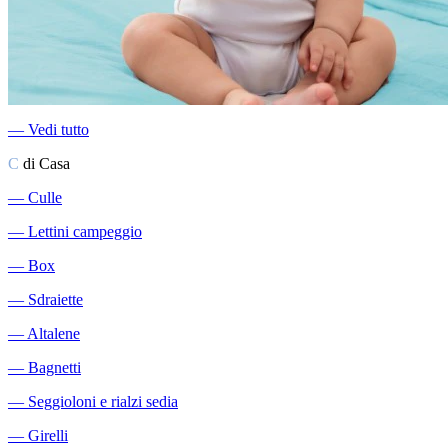
―
Vedi tutto
C
di Casa
―
Culle
―
Lettini campeggio
―
Box
―
Sdraiette
―
Altalene
―
Bagnetti
―
Seggioloni e rialzi sedia
―
Girelli