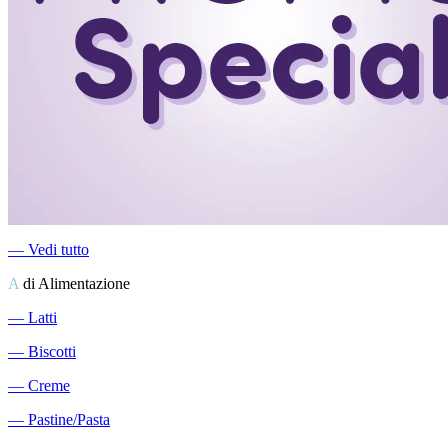
―
Vedi tutto
A
di Alimentazione
―
Latti
―
Biscotti
―
Creme
―
Pastine/Pasta