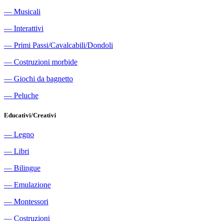
―
Musicali
―
Interattivi
―
Primi Passi/Cavalcabili/Dondoli
―
Costruzioni morbide
―
Giochi da bagnetto
―
Peluche
Educativi/Creativi
―
Legno
―
Libri
―
Bilingue
―
Emulazione
―
Montessori
―
Costruzioni