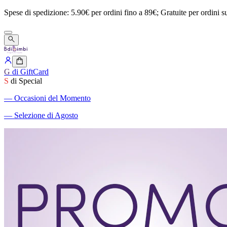
Spese
di
spedizione:
5.90€
per
ordini
fino
a
89€;
Gratuite
per
ordini
s
G
di GiftCard
S
di Special
―
Occasioni del Momento
―
Selezione di Agosto