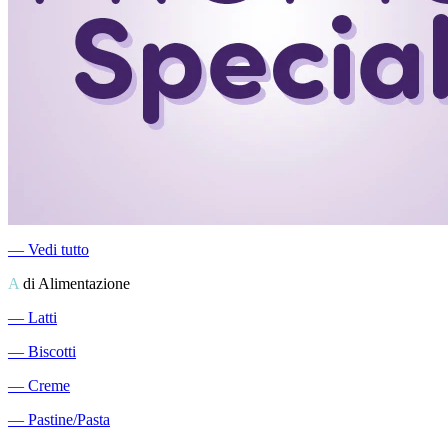
―
Vedi tutto
A
di Alimentazione
―
Latti
―
Biscotti
―
Creme
―
Pastine/Pasta