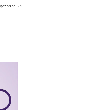
uperiori
ad
€89.