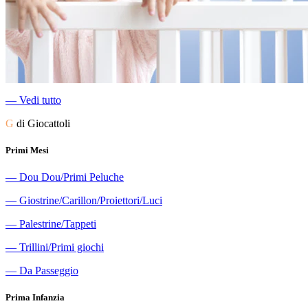
―
Vedi tutto
G
di Giocattoli
Primi Mesi
―
Dou Dou/Primi Peluche
―
Giostrine/Carillon/Proiettori/Luci
―
Palestrine/Tappeti
―
Trillini/Primi giochi
―
Da Passeggio
Prima Infanzia