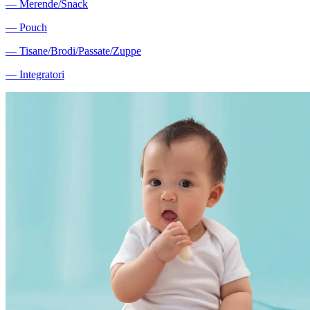
―
Merende/Snack
―
Pouch
―
Tisane/Brodi/Passate/Zuppe
―
Integratori