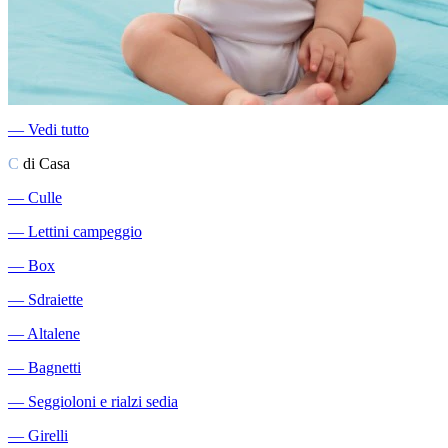
―
Vedi tutto
C
di Casa
―
Culle
―
Lettini campeggio
―
Box
―
Sdraiette
―
Altalene
―
Bagnetti
―
Seggioloni e rialzi sedia
―
Girelli