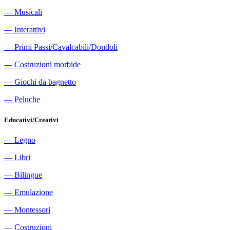
―
Musicali
―
Interattivi
―
Primi Passi/Cavalcabili/Dondoli
―
Costruzioni morbide
―
Giochi da bagnetto
―
Peluche
Educativi/Creativi
―
Legno
―
Libri
―
Bilingue
―
Emulazione
―
Montessori
―
Costruzioni