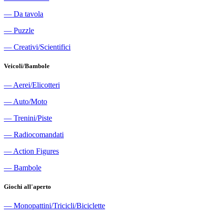
―
Da tavola
―
Puzzle
―
Creativi/Scientifici
Veicoli/Bambole
―
Aerei/Elicotteri
―
Auto/Moto
―
Trenini/Piste
―
Radiocomandati
―
Action Figures
―
Bambole
Giochi all'aperto
―
Monopattini/Tricicli/Biciclette