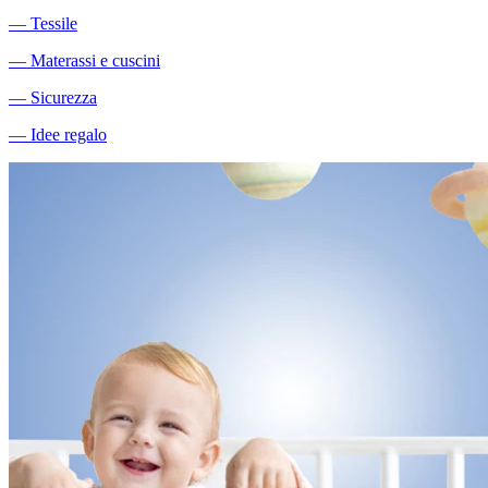
―
Tessile
―
Materassi e cuscini
―
Sicurezza
―
Idee regalo