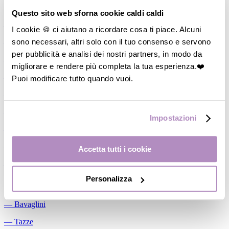
Allattamento
Questo sito web sforna cookie caldi caldi
―
Cuscini allattamento
I cookie 🍪 ci aiutano a ricordare cosa ti piace. Alcuni
sono necessari, altri solo con il tuo consenso e servono
―
Biberon
per pubblicità e analisi dei nostri partners, in modo da
―
Tettarelle
migliorare e rendere più completa la tua esperienza.❤️
―
Succhietti
Puoi modificare tutto quando vuoi.
―
Portasucchietti/Clip/Catenelle
―
Tiralatte Manuali
Impostazioni
―
Dosalatte
―
Conservalatte Materno
Accetta tutti i cookie
―
Massaggiagengive
Personalizza
Pappa
―
Bavaglini
―
Tazze