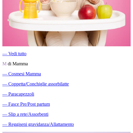
―
Vedi tutto
M
di Mamma
―
Cosmesi Mamma
―
Coppetta/Conchiglie assorbilatte
―
Paracapezzoli
―
Fasce Pre/Post partum
―
Slip a rete/Assorbenti
―
Reggiseni gravidanza/Allattamento