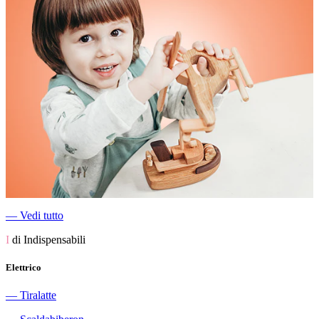
―
Vedi tutto
I
di Indispensabili
Elettrico
―
Tiralatte