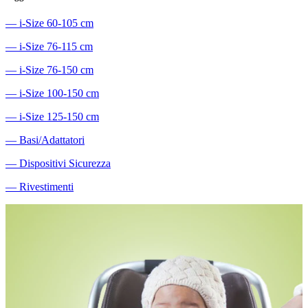
―
i-Size 60-105 cm
―
i-Size 76-115 cm
―
i-Size 76-150 cm
―
i-Size 100-150 cm
―
i-Size 125-150 cm
―
Basi/Adattatori
―
Dispositivi Sicurezza
―
Rivestimenti