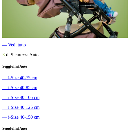
―
Vedi tutto
S
di Sicurezza Auto
Seggiolini Auto
―
i-Size 40-75 cm
―
i-Size 40-85 cm
―
i-Size 40-105 cm
―
i-Size 40-125 cm
―
i-Size 40-150 cm
Seggiolini Auto