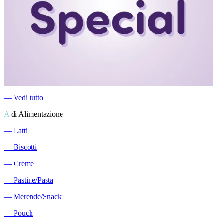
―
Vedi tutto
A
di Alimentazione
―
Latti
―
Biscotti
―
Creme
―
Pastine/Pasta
―
Merende/Snack
―
Pouch