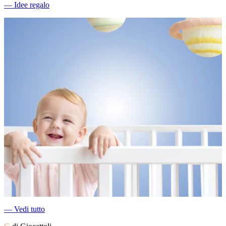
―
Idee regalo
―
Vedi tutto