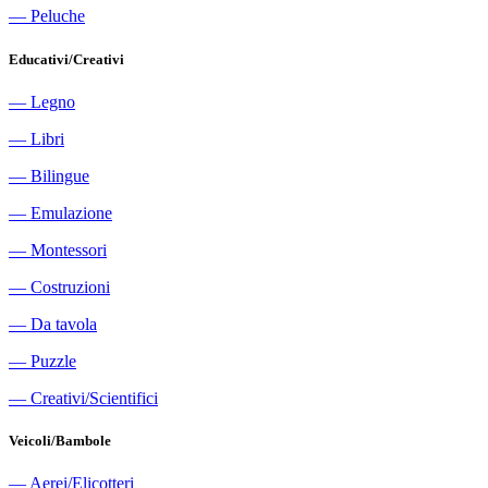
―
Peluche
Educativi/Creativi
―
Legno
―
Libri
―
Bilingue
―
Emulazione
―
Montessori
―
Costruzioni
―
Da tavola
―
Puzzle
―
Creativi/Scientifici
Veicoli/Bambole
―
Aerei/Elicotteri