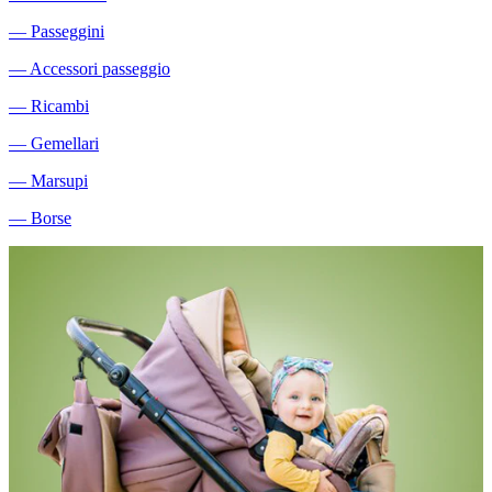
―
Passeggini
―
Accessori passeggio
―
Ricambi
―
Gemellari
―
Marsupi
―
Borse