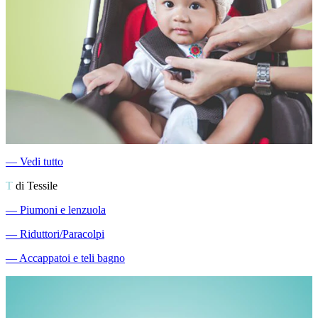
―
Vedi tutto
T
di Tessile
―
Piumoni e lenzuola
―
Riduttori/Paracolpi
―
Accappatoi e teli bagno