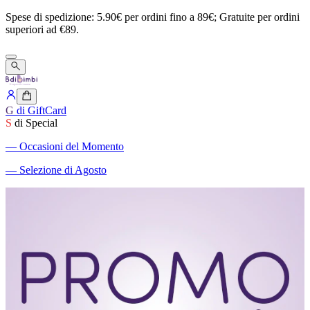
Spese
di
spedizione:
5.90€
per
ordini
fino
a
89€;
Gratuite
per
ordini
superiori
ad
€89.
G
di GiftCard
S
di Special
―
Occasioni del Momento
―
Selezione di Agosto