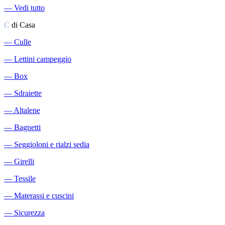
―
Vedi tutto
C
di Casa
―
Culle
―
Lettini campeggio
―
Box
―
Sdraiette
―
Altalene
―
Bagnetti
―
Seggioloni e rialzi sedia
―
Girelli
―
Tessile
―
Materassi e cuscini
―
Sicurezza