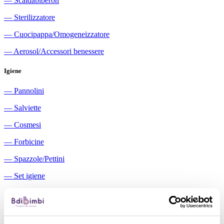
―
Scaldabiberon
―
Sterilizzatore
―
Cuocipappa/Omogeneizzatore
―
Aerosol/Accessori benessere
Igiene
―
Pannolini
―
Salviette
―
Cosmesi
―
Forbicine
―
Spazzole/Pettini
―
Set igiene
―
Igiene orale
―
Aspiratori nasali manuali