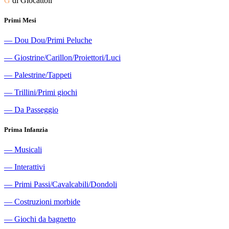
G
di Giocattoli
Primi Mesi
―
Dou Dou/Primi Peluche
―
Giostrine/Carillon/Proiettori/Luci
―
Palestrine/Tappeti
―
Trillini/Primi giochi
―
Da Passeggio
Prima Infanzia
―
Musicali
―
Interattivi
―
Primi Passi/Cavalcabili/Dondoli
―
Costruzioni morbide
―
Giochi da bagnetto