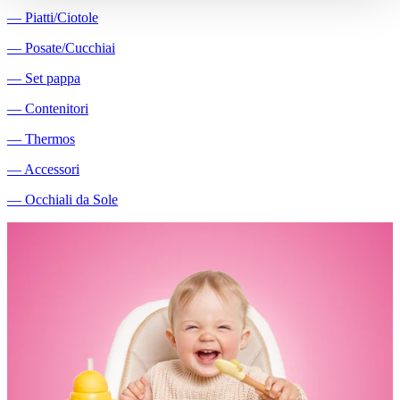
―
Piatti/Ciotole
―
Posate/Cucchiai
―
Set pappa
―
Contenitori
―
Thermos
―
Accessori
―
Occhiali da Sole