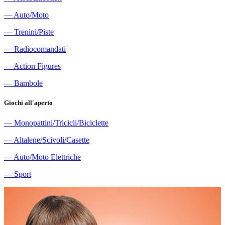
―
Auto/Moto
―
Trenini/Piste
―
Radiocomandati
―
Action Figures
―
Bambole
Giochi all'aperto
―
Monopattini/Tricicli/Biciclette
―
Altalene/Scivoli/Casette
―
Auto/Moto Elettriche
―
Sport