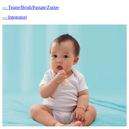
―
Tisane/Brodi/Passate/Zuppe
―
Integratori